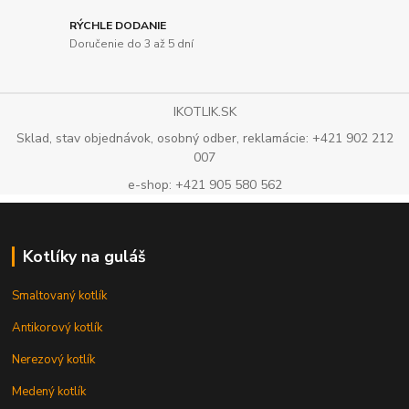
RÝCHLE DODANIE
Doručenie do 3 až 5 dní
IKOTLIK.SK
Sklad, stav objednávok, osobný odber, reklamácie: +421 902 212
007
e-shop: +421 905 580 562
Kotlíky na guláš
Smaltovaný kotlík
Antikorový kotlík
Nerezový kotlík
Medený kotlík