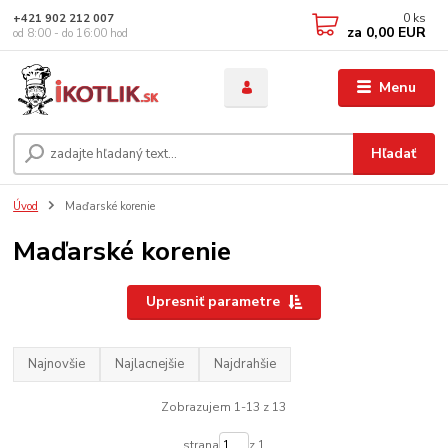
0
ks
+421 902 212 007
za
0,00 EUR
od 8:00 - do 16:00 hod
Menu
Hľadať
Úvod
Maďarské korenie
Maďarské korenie
Upresniť parametre
Najnovšie
Najlacnejšie
Najdrahšie
Zobrazujem 1-13 z 13
strana
z 1