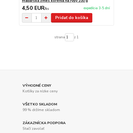
Maďarská zmes korenia na ryby 100 g
4,50 EUR
expedícia 3-5 dní
/
ks
Pridať do košíka
strana
z 1
VÝHODNÉ CENY
Kotlíky za nízke ceny
VŠETKO SKLADOM
99 % držíme skladom
ZÁKAZNÍCKA PODPORA
Stačí zavolať