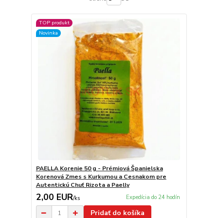
TOP produkt
Novinka
PAELLA Korenie 50 g - Prémiová Španielska
Korenová Zmes s Kurkumou a Cesnakom pre
Autentickú Chuť Rizota a Paelly
2,00 EUR
Expedícia do 24 hodín
/
ks
Pridať do košíka