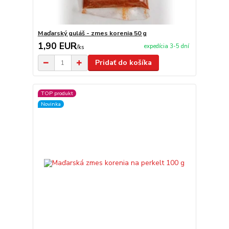
Maďarský guláš - zmes korenia 50 g
1,90 EUR
expedícia 3-5 dní
/
ks
Pridať do košíka
TOP produkt
Novinka