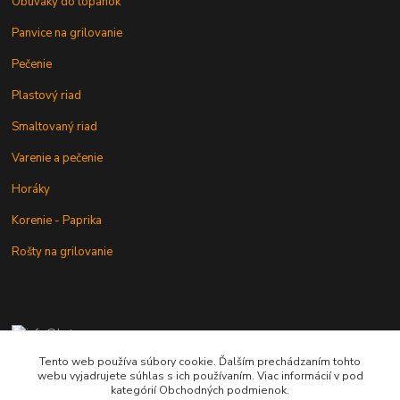
Obuváky do topánok
Panvice na grilovanie
Pečenie
Plastový riad
Smaltovaný riad
Varenie a pečenie
Horáky
Korenie - Paprika
Rošty na grilovanie
+421 902 212 007
od 8:00 - do 16:00 hod
Tento web používa súbory cookie. Ďalším prechádzaním tohto
webu vyjadrujete súhlas s ich používaním. Viac informácií v pod
info@kotlik.sk
kategórií Obchodných podmienok.