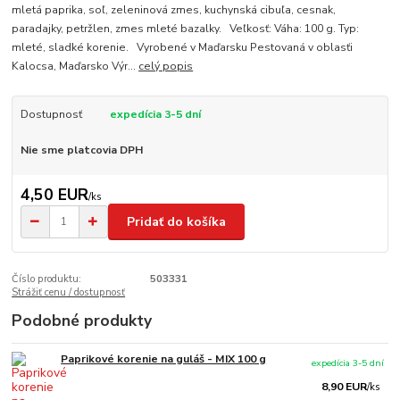
mletá paprika, soľ, zeleninová zmes, kuchynská cibuľa, cesnak,
paradajky, petržlen, zmes mleté bazalky. Veľkosť: Váha: 100 g. Typ:
mleté, sladké korenie. Vyrobené v Maďarsku Pestovaná v oblasťi
Kalocsa, Maďarsko Výr...
celý popis
Dostupnosť
expedícia 3-5 dní
Nie sme platcovia DPH
4,50 EUR
/
ks
Pridať do košíka
Číslo produktu:
503331
Strážiť cenu / dostupnosť
Podobné produkty
Paprikové korenie na guláš - MIX 100 g
expedícia 3-5 dní
8,90 EUR
/
ks