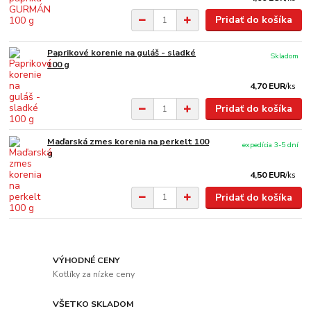
Pridať do košíka
Paprikové korenie na guláš - sladké
Skladom
100 g
4,70 EUR
/
ks
Pridať do košíka
Maďarská zmes korenia na perkelt 100
expedícia 3-5 dní
g
4,50 EUR
/
ks
Pridať do košíka
VÝHODNÉ CENY
Kotlíky za nízke ceny
VŠETKO SKLADOM