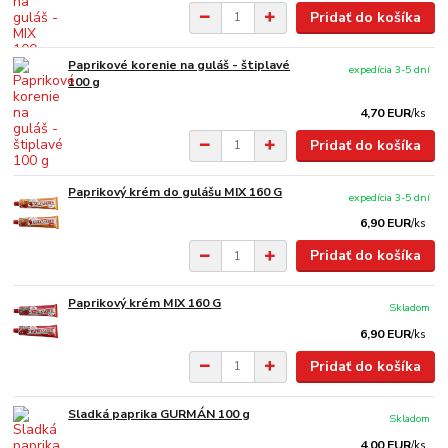
Pridať do košíka
Paprikové korenie na guláš - štiplavé
expedícia 3-5 dní
100 g
4,70 EUR
/
ks
Pridať do košíka
Paprikový krém do gulášu MIX 160 G
expedícia 3-5 dní
6,90 EUR
/
ks
Pridať do košíka
Paprikový krém MIX 160 G
Skladom
6,90 EUR
/
ks
Pridať do košíka
Sladká paprika GURMÁN 100 g
Skladom
4,00 EUR
/
ks