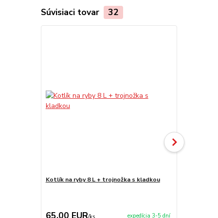
Súvisiaci tovar
32
Kotlík na ryby 8 L + trojnožka s kladkou
Kotlík na ry
65,00 EUR
79,90 E
expedícia 3-5 dní
/
ks