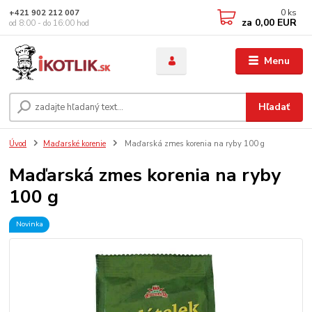
0
ks
+421 902 212 007
za
0,00 EUR
od 8:00 - do 16:00 hod
Menu
Hľadať
Úvod
Maďarské korenie
Maďarská zmes korenia na ryby 100 g
Maďarská zmes korenia na ryby
100 g
Novinka