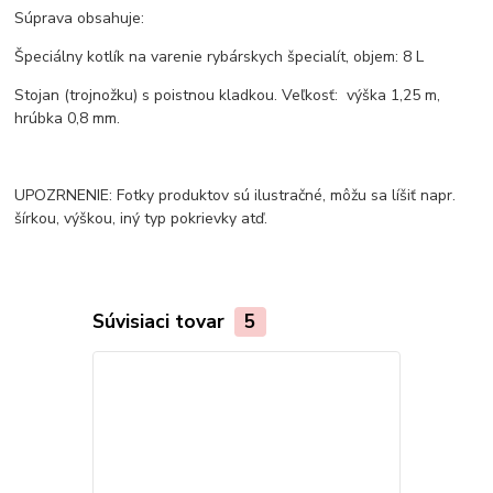
Súprava obsahuje:
Špeciálny kotlík na varenie rybárskych špecialít, objem: 8 L
Stojan (trojnožku) s poistnou kladkou. Veľkosť: výška 1,25 m,
hrúbka 0,8 mm.
UPOZRNENIE: Fotky produktov sú ilustračné, môžu sa líšiť napr.
šírkou, výškou, iný typ pokrievky atď.
Súvisiaci tovar
5