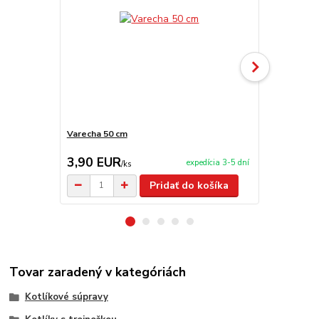
Varecha 50 cm
Drevená súp
3,90 EUR
9,90 EU
expedícia 3-5 dní
/
ks
Pridať do košíka
Tovar zaradený v kategóriách
Kotlíkové súpravy