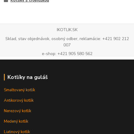
Kotlíky s trojnožkou
IKOTLIK.SK
Sklad, stav objednávok, osobný odber, reklamácie: +421 902 212
007
e-shop: +421 905 580 562
Kotlíky na guláš
Smaltovaný kotlík
Antikorový kotlík
Nerezový kotlík
Medený kotlík
Liatinový kotlík