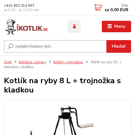
0
ks
+421 902 212 007
za
0,00 EUR
od 8:00 - do 16:00 hod
Menu
Hľadať
Úvod
Kotlíkové súpravy
Kotlíky s trojnožkou
Kotlík na ryby 8 L +
trojnožka s kladkou
Kotlík na ryby 8 L + trojnožka s
kladkou