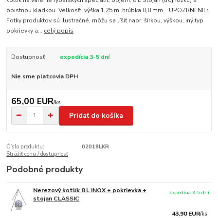
kotlík na varenie rybárskych špecialít, objem: 8 L Stojan (trojnožku) s
poistnou kladkou. Veľkosť: výška 1,25 m, hrúbka 0,8 mm. UPOZRNENIE:
Fotky produktov sú ilustračné, môžu sa líšiť napr. šírkou, výškou, iný typ
pokrievky a...
celý popis
Dostupnosť
expedícia 3-5 dní
Nie sme platcovia DPH
65,00 EUR
/
ks
Pridať do košíka
Číslo produktu:
02018LKR
Strážiť cenu / dostupnosť
Podobné produkty
Nerezový kotlík 8 L INOX + pokrievka +
expedícia 3-5 dní
stojan CLASSIC
43,90 EUR
/
ks