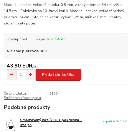
Materiál: antikor. Veľkosť: hrúbka: 0,8 mm, vrchný priemer: 34 cm, výška:
14,5 cm. Pokrievka na 10 litrový kotlík. Materiál: antikor. Veľkosť: vrchný
priemer: 34 cm. Stojan na kotlík. Výška: 1,25 m, hrúbka 8 mm. Ideálny
stojan...
celý popis
Dostupnosť
expedícia 3-5 dní
Nie sme platcovia DPH
43,90 EUR
/
ks
Pridať do košíka
Číslo produktu:
0100
Strážiť cenu / dostupnosť
Podobné produkty
Smaltovaný kotlík 8 L+ pokrievka +
expedícia 3-5 dní
stojan