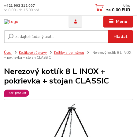
0
ks
+421 902 212 007
za
0,00 EUR
od 8:00 - do 16:00 hod
Menu
Hľadať
Úvod
Kotlíkové súpravy
Kotlíky s trojnožkou
Nerezový kotlík 8 L INOX
+ pokrievka + stojan CLASSIC
Nerezový kotlík 8 L INOX +
pokrievka + stojan CLASSIC
TOP produkt