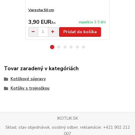
Varecha 50 cm
Antikorová 
3,90 EUR
9,50 EU
expedícia 3-5 dní
/
ks
Pridať do košíka
Tovar zaradený v kategóriách
Kotlíkové súpravy
Kotlíky s trojnožkou
IKOTLIK.SK
Sklad, stav objednávok, osobný odber, reklamácie: +421 902 212
007