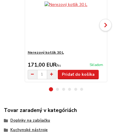
Nerezový kotlík 30 L
Kotlík na ry
171,00 EUR
28,00 E
Skladom
/
ks
Pridať do košíka
Tovar zaradený v kategóriách
Doplnky na zabíjačku
Kuchynské nástroje