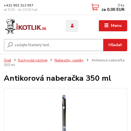
0
ks
+421 902 212 007
za
0,00 EUR
od 8:00 - do 16:00 hod
Menu
Hľadať
Úvod
Kuchynské nástroje
Naberačky, varešky
Antikorová naberačka
350 ml
Antikorová naberačka 350 ml