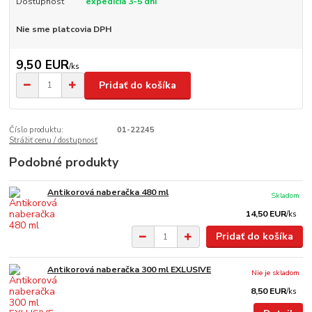
Dostupnosť
expedícia 3-5 dní
Nie sme platcovia DPH
9,50 EUR
/
ks
Pridať do košíka
Číslo produktu:
01-22245
Strážiť cenu / dostupnosť
Podobné produkty
Antikorová naberačka 480 ml
Skladom
14,50 EUR
/
ks
Pridať do košíka
Antikorová naberačka 300 ml EXLUSIVE
Nie je skladom
8,50 EUR
/
ks