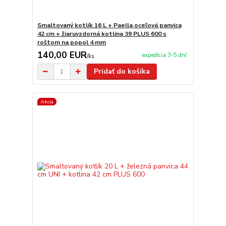
Smaltovaný kotlík 16 L + Paella oceľová panvica
42 cm + žiaruvzdorná kotlina 39 PLUS 600 s
roštom na popol 4 mm
140,00 EUR
expedícia 3-5 dní
/
ks
Pridať do košíka
Akcia