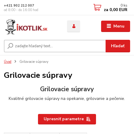
0
ks
+421 902 212 007
za
0,00 EUR
od 8:00 - do 16:00 hod
Menu
Hľadať
Úvod
Grilovacie súpravy
Grilovacie súpravy
Grilovacie súpravy
Kvalitné grilovacie súpravy na opekanie, grilovanie a pečenie.
Upresniť parametre