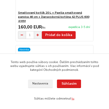
Smaltovaný kotlík 20 L + Paella smaltovaná
panvica 46 cm + žiaruvzdorná kotlina 42 PLUS 600
4 MM
160,00 EUR
expedícia 3-5 dní
/
ks
Pridať do košíka
Novinka
Tento web používa súbory cookie. Ďalším prechádzaním tohto
webu vyjadrujete súhlas s ich používaním. Viac informácií v pod
kategórií Obchodných podmienok.
Súhlasím
Nastavenia
Súhlas môžete odmietnuť
tu
.