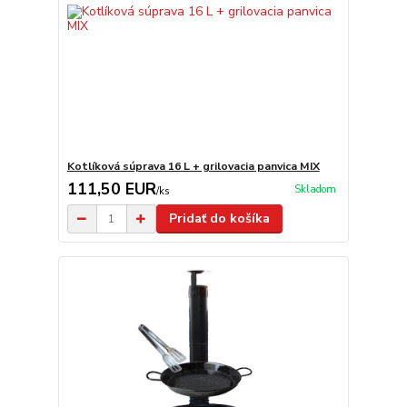
Kotlíková súprava 16 L + grilovacia panvica MIX
111,50 EUR
Skladom
/
ks
Pridať do košíka