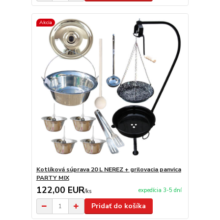
Akcia
Kotlíková súprava 20 L NEREZ + grilovacia panvica
PARTY MIX
122,00 EUR
expedícia 3-5 dní
/
ks
Pridať do košíka