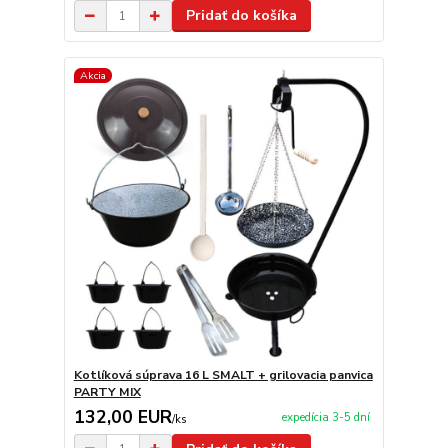
Pridať do košíka
Akcia
Kotlíková súprava 16 L SMALT + grilovacia panvica
PARTY MIX
132,00 EUR
expedícia 3-5 dní
/
ks