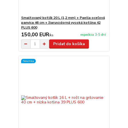
Smaltovaný kotlík 20 L (1,2 mm) + Paella oceľová
panvica 46 cm + žiaruvzdorná vysoká kotlina 42
PLUS 600
150,00 EUR
expedícia 3-5 dní
/
ks
Pridať do košíka
Novinka