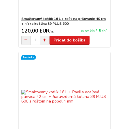
Smaltovaný kotlík 16 L + rošt na grilovanie 40 cm
+ nízka kotlina 39 PLUS 600
120,00 EUR
expedícia 3-5 dní
/
ks
Pridať do košíka
Novinka