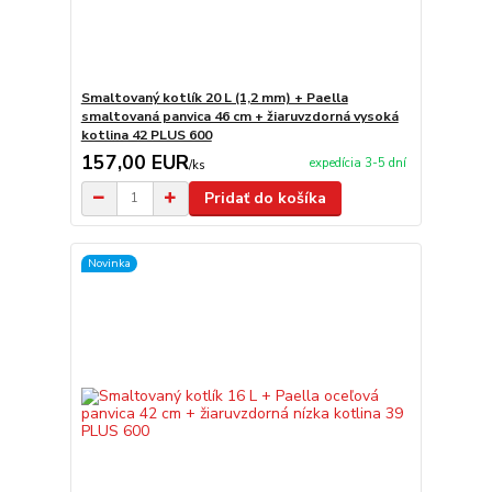
Smaltovaný kotlík 20 L (1,2 mm) + Paella
smaltovaná panvica 46 cm + žiaruvzdorná vysoká
kotlina 42 PLUS 600
157,00 EUR
expedícia 3-5 dní
/
ks
Pridať do košíka
Novinka