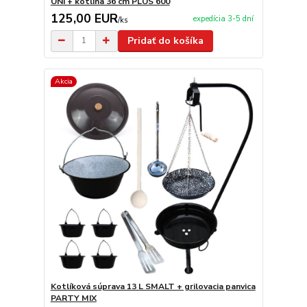
UNI + kotlina 36 cm PLUS 600
125,00 EUR
expedícia 3-5 dní
/
ks
Pridať do košíka
Akcia
Kotlíková súprava 13 L SMALT + grilovacia panvica
PARTY MIX