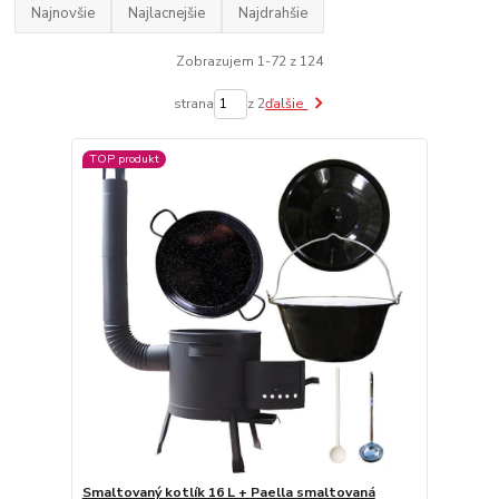
Najnovšie
Najlacnejšie
Najdrahšie
Zobrazujem 1-72 z 124
strana
z 2
ďalšie
TOP produkt
Smaltovaný kotlík 16 L + Paella smaltovaná