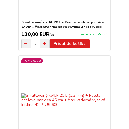
Smaltovaný kotlík 20 L + Paella oceľová panvica
46 cm + žiaruvzdorná nízka kotlina 42 PLUS 600
130,00 EUR
expedícia 3-5 dní
/
ks
Pridať do košíka
TOP produkt