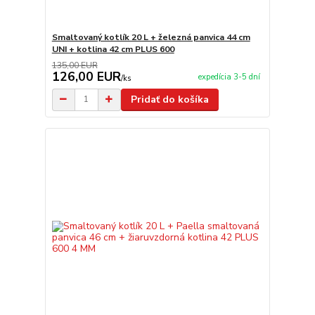
Smaltovaný kotlík 20 L + železná panvica 44 cm
UNI + kotlina 42 cm PLUS 600
135,00 EUR
126,00 EUR
expedícia 3-5 dní
/
ks
Pridať do košíka