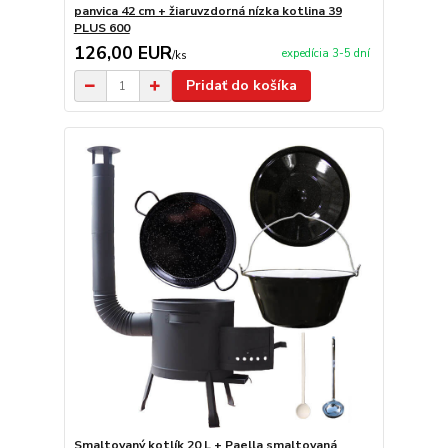
panvica 42 cm + žiaruvzdorná nízka kotlina 39
PLUS 600
126,00 EUR
expedícia 3-5 dní
/
ks
Pridať do košíka
Smaltovaný kotlík 20 L + Paella smaltovaná