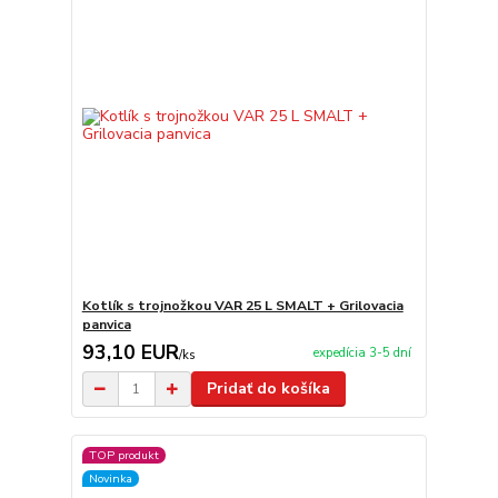
Kotlík s trojnožkou VAR 25 L SMALT + Grilovacia
panvica
93,10 EUR
expedícia 3-5 dní
/
ks
Pridať do košíka
TOP produkt
Novinka