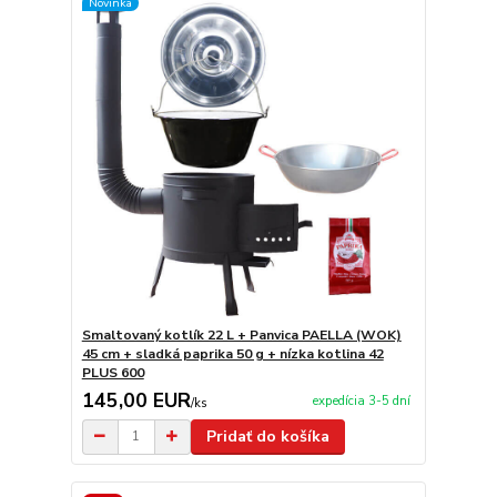
Novinka
Smaltovaný kotlík 22 L + Panvica PAELLA (WOK)
45 cm + sladká paprika 50 g + nízka kotlina 42
PLUS 600
145,00 EUR
expedícia 3-5 dní
/
ks
Pridať do košíka