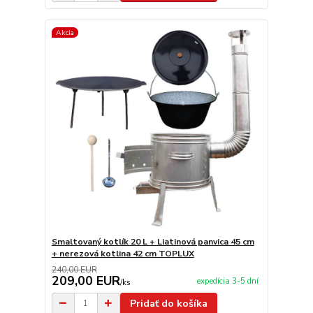
Akcia
Smaltovaný kotlík 20 L + Liatinová panvica 45 cm
+ nerezová kotlina 42 cm TOPLUX
240,00 EUR
209,00 EUR
expedícia 3-5 dní
/
ks
Pridať do košíka