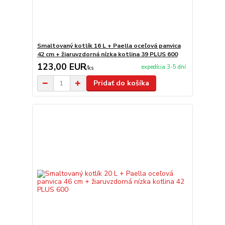
Smaltovaný kotlík 16 L + Paella oceľová panvica
42 cm + žiaruvzdorná nízka kotlina 39 PLUS 600
123,00 EUR
expedícia 3-5 dní
/
ks
Pridať do košíka