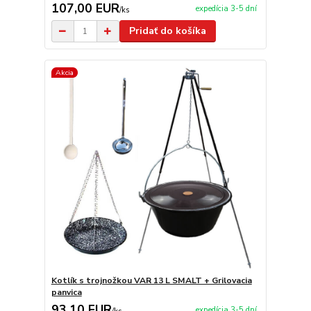
107,00 EUR
expedícia 3-5 dní
/
ks
Pridať do košíka
Akcia
Kotlík s trojnožkou VAR 13 L SMALT + Grilovacia
panvica
93,10 EUR
expedícia 3-5 dní