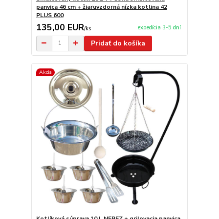
panvica 46 cm + žiaruvzdorná nízka kotlina 42
PLUS 600
135,00 EUR
expedícia 3-5 dní
/
ks
Pridať do košíka
Akcia
Kotlíková súprava 10 L NEREZ + grilovacia panvica