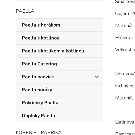
Smaltova
PAELLA
Objem: 2
Paella s horákom
Materiál:
Hrúbka: c
Paella s kotlinou
Veľkosť: 
Paella s kotlíkom a kotlinou
Paella Catering
Nerezová
Paella panvice
vrchný pr
Paella horáky
Materiál:
Pokrievky Paella
Doplnky Paella
Liatinová
KORENIE - PAPRIKA
Panvica n