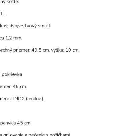
ný kotlík
0 L.
 kov, dvojvrstvový smalt.
ca 1,2 mm.
vrchný priemer: 49,5 cm, výška: 19 cm.
 pokrievka
iemer: 46 cm.
 nerez INOX (antikor).
 panvica 45 cm
a grilovanie a pečenie s nožičkami.