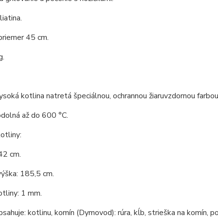
liatina.
priemer 45 cm.
g.
soká kotlina natretá špeciálnou, ochrannou žiaruvzdornou farbou
odolná až do 600 °C.
tliny:
42 cm.
výška: 185,5 cm.
tliny: 1 mm.
bsahuje: kotlinu, komín (Dymovod): rúra, kĺb, strieška na komín, po