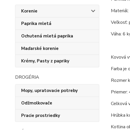
Materiál: 
Korenie
Veľkosť: 
Paprika mletá
Váha: 6 k
Ochutená mletá paprika
Maďarské korenie
Kovová vy
Krémy, Pasty z papriky
Farba je 
DROGÉRIA
Rozmer ko
Mopy, upratovacie potreby
Priemer: 
Odžmolkovače
Celková 
Hrúbka ko
Pracie prostriedky
Kotlina o