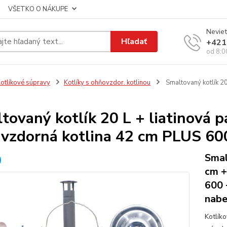
VŠETKO O NÁKUPE
Neviet
Hľadať
+421
od 8:0
otlíkové súpravy
Kotlíky s ohňovzdor. kotlinou
Smaltovaný kotlík 20
tovaný kotlík 20 L + liatinová 
uvzdorná kotlina 42 cm PLUS 60
Smal
cm +
600 
nabe
Kotlík