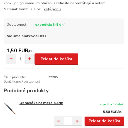
vonku pri grilovaní. Pri otáčaní sa kliešte neprehýbajú a nelámu.
Materiál: bambus. Roz...
celý popis
Dostupnosť
expedícia 3-5 dní
Nie sme platcovia DPH
1,50 EUR
/
ks
Pridať do košíka
Číslo produktu:
72205
Strážiť cenu / dostupnosť
Podobné produkty
Obracačka na mäso 40 cm
expedícia 3-5 dní
5,50 EUR
/
ks
Pridať do košíka