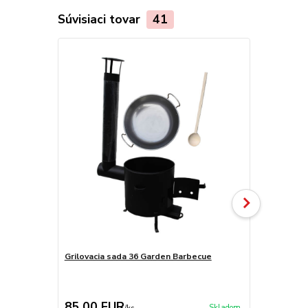
Súvisiaci tovar
41
TOP produkt
Grilovacia sada 36 Garden Barbecue
Grilovacia p
85,00 EUR
90,00 E
Skladom