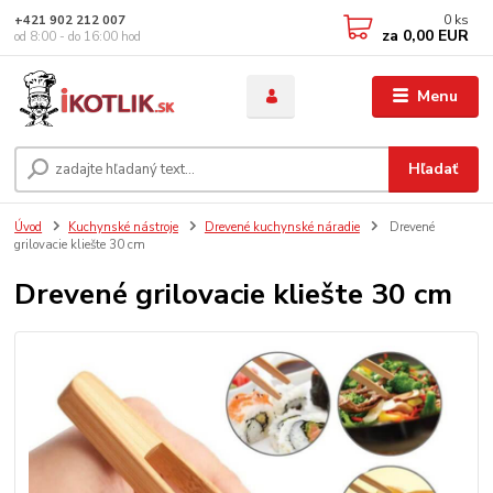
0
ks
+421 902 212 007
za
0,00 EUR
od 8:00 - do 16:00 hod
Menu
Hľadať
Úvod
Kuchynské nástroje
Drevené kuchynské náradie
Drevené
grilovacie kliešte 30 cm
Drevené grilovacie kliešte 30 cm