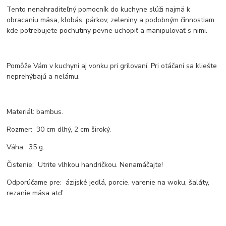
Tento nenahraditeľný pomocník do kuchyne slúži najmä k
obracaniu mäsa, klobás, párkov, zeleniny a podobným činnostiam
kde potrebujete pochutiny pevne uchopiť a manipulovať s nimi.
Pomôže Vám v kuchyni aj vonku pri grilovaní. Pri otáčaní sa kliešte
neprehýbajú a nelámu.
Materiál: bambus.
Rozmer: 30 cm dlhý, 2 cm široký.
Váha: 35 g.
Čistenie: Utrite vlhkou handričkou. Nenamáčajte!
Odporúčame pre: ázijské jedlá, porcie, varenie na woku, šaláty,
rezanie mäsa atď.