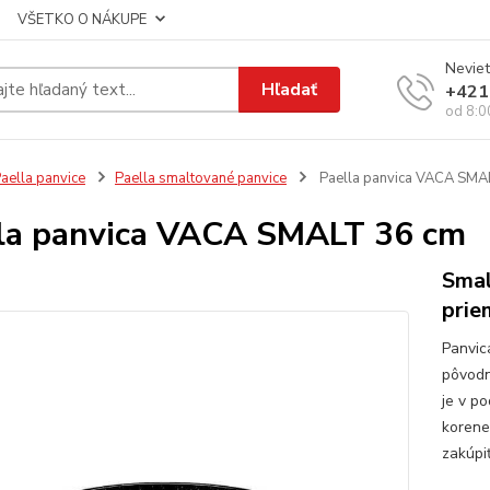
VŠETKO O NÁKUPE
Neviet
Hľadať
+421
od 8:0
aella panvice
Paella smaltované panvice
Paella panvica VACA SMA
la panvica VACA SMALT 36 cm
Smal
prie
Panvic
pôvodn
je v p
korene
zakúpiť