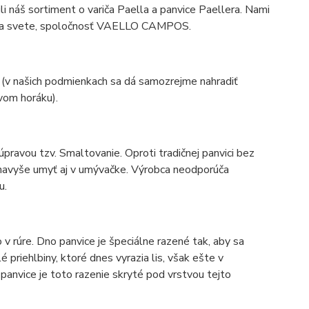
ili náš sortiment o variča Paella a panvice Paellera. Nami
eb na svete, spoločnosť VAELLO CAMPOS.
 (v našich podmienkach sa dá samozrejme nahradiť
vom horáku).
pravou tzv. Smaltovanie. Oproti tradičnej panvici bez
 navyše umyť aj v umývačke. Výrobca neodporúča
u.
v rúre. Dno panvice je špeciálne razené tak, aby sa
priehlbiny, ktoré dnes vyrazia lis, však ešte v
anvice je toto razenie skryté pod vrstvou tejto