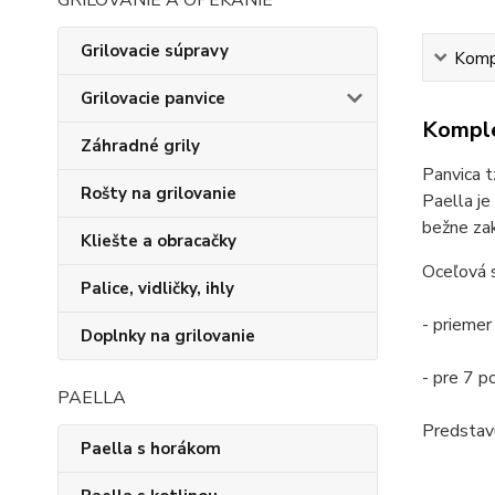
GRILOVANIE A OPEKANIE
Grilovacie súpravy
Kompl
Grilovacie panvice
Komple
Záhradné grily
Panvica t
Rošty na grilovanie
Paella je
bežne zak
Kliešte a obracačky
Oceľová 
Palice, vidličky, ihly
- prieme
Doplnky na grilovanie
- pre 7 po
PAELLA
Predstav
Paella s horákom