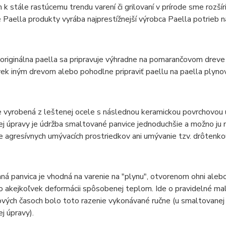
k stále rastúcemu trendu varení či grilovaní v prírode sme rozšír
 Paella produkty vyrába najprestížnejší výrobca Paella potri
riginálna paella sa pripravuje výhradne na pomarančovom dreve
k iným drevom alebo pohodlne pripraviť paellu na paella plyno
e vyrobená z leštenej ocele s následnou keramickou povrchovou ú
j úpravy je údržba smaltované panvice jednoduchšie a možno ju
e agresívnych umývacích prostriedkov ani umývanie tzv. drôtenko
á panvica je vhodná na varenie na "plynu", otvorenom ohni alebo 
 akejkoľvek deformácii spôsobenej teplom. Ide o pravidelné malé 
vých časoch bolo toto razenie vykonávané ručne (u smaltovanej p
j úpravy).