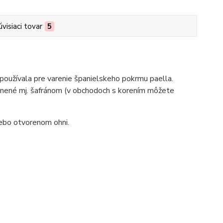
úvisiaci tovar
5
 používala pre varenie španielskeho pokrmu paella.
renené mj. šafránom (v obchodoch s korením môžete
ebo otvorenom ohni.