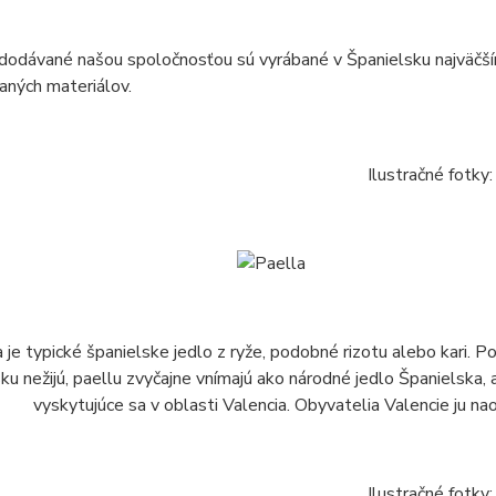
 dodávané našou spoločnosťou sú vyrábané v Španielsku najväčš
vaných materiálov.
Ilustračné fotky:
 je typické španielske jedlo z ryže, podobné rizotu alebo kari. P
ku nežijú, paellu zvyčajne vnímajú ako národné jedlo Španielska, 
vyskytujúce sa v oblasti Valencia. Obyvatelia Valencie ju n
Ilustračné fotky: