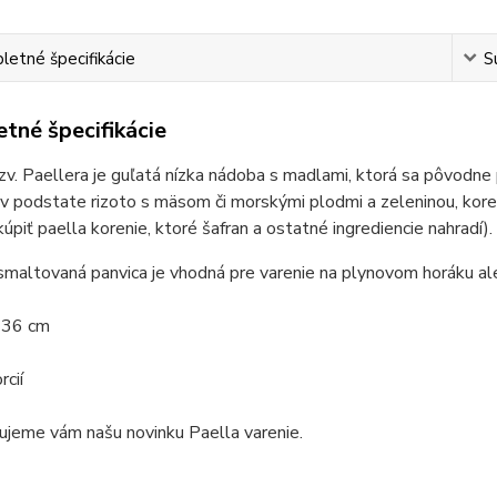
etné špecifikácie
S
tné špecifikácie
zv. Paellera je guľatá nízka nádoba s madlami, ktorá sa pôvodne
 v podstate rizoto s mäsom či morskými plodmi a zeleninou, ko
úpiť paella korenie, ktoré šafran a ostatné ingrediencie nahradí).
smaltovaná panvica je vhodná pre varenie na plynovom horáku al
r 36 cm
rcií
ujeme vám našu novinku Paella varenie.