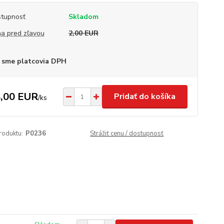
tupnosť
Skladom
a pred zľavou
2,00 EUR
 sme platcovia DPH
,00 EUR
Pridať do košíka
/
ks
roduktu:
P0236
Strážiť cenu / dostupnosť