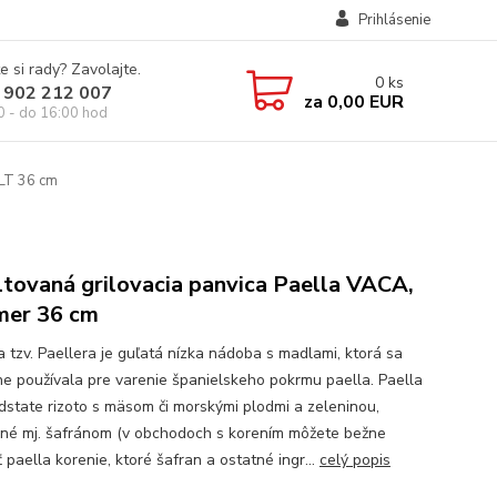
Prihlásenie
e si rady? Zavolajte.
0
ks
 902 212 007
za
0,00 EUR
0 - do 16:00 hod
LT 36 cm
tovaná grilovacia panvica Paella VACA,
mer 36 cm
a tzv. Paellera je guľatá nízka nádoba s madlami, ktorá sa
e používala pre varenie španielskeho pokrmu paella. Paella
odstate rizoto s mäsom či morskými plodmi a zeleninou,
né mj. šafránom (v obchodoch s korením môžete bežne
 paella korenie, ktoré šafran a ostatné ingr...
celý popis