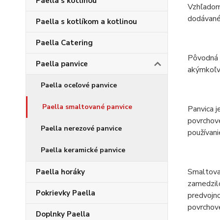
Paella s kotlinou
Vzhľadom 
dodávané
Paella s kotlíkom a kotlinou
Paella Catering
Pôvodná o
Paella panvice
akýmkoľve
Paella oceľové panvice
Paella smaltované panvice
Panvica j
povrchove
Paella nerezové panvice
používani
Paella keramické panvice
Smaltovan
Paella horáky
zamedzilo
Pokrievky Paella
predvojno
povrchove
Doplnky Paella