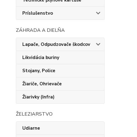
Technické plynové kartuše
Príslušenstvo
ZÁHRADA A DIELŇA
Lapače, Odpudzovače škodcov
Likvidácia buriny
Stojany, Police
Žiariče, Ohrievače
Žiarivky (Infra)
ŽELEZIARSTVO
Udiarne