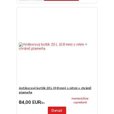
Antikorový kotlík 20 L (0,8 mm) s nitmi + chránič
plameňa
momentálne
84,00 EUR
vypredané
/
ks
Detail