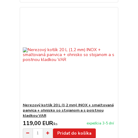
Nerezový kotlík 20 L (1,2 mm) INOX + smaltovaná
panvica + ohnisko so stojanom a s poistnou
kladkou VAR
119,00 EUR
expedícia 3-5 dní
/
ks
Pridať do košíka