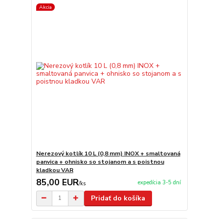
Akcia
Nerezový kotlík 10 L (0,8 mm) INOX + smaltovaná
panvica + ohnisko so stojanom a s poistnou
kladkou VAR
85,00 EUR
expedícia 3-5 dní
/
ks
Pridať do košíka