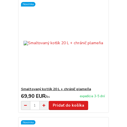
Novinka
Smaltovaný kotlík 20 L + chránič plameňa
69,90 EUR
expedícia 3-5 dní
/
ks
Pridať do košíka
Novinka