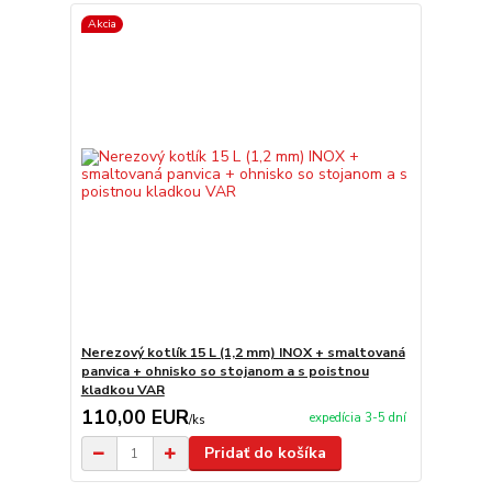
Akcia
Nerezový kotlík 15 L (1,2 mm) INOX + smaltovaná
panvica + ohnisko so stojanom a s poistnou
kladkou VAR
110,00 EUR
expedícia 3-5 dní
/
ks
Pridať do košíka