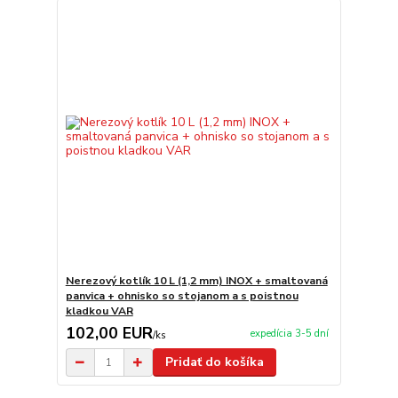
Nerezový kotlík 10 L (1,2 mm) INOX + smaltovaná
panvica + ohnisko so stojanom a s poistnou
kladkou VAR
102,00 EUR
expedícia 3-5 dní
/
ks
Pridať do košíka