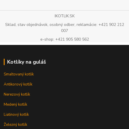
IKOTLIK.SK
Sklad, stav objednávok, osobný odber, reklamácie: +421 902 212
007
e-shop: +421 905 580 562
Kotlíky na guláš
Smaltovaný kotlík
Antikorový kotlík
Nerezový kotlík
Medený kotlík
Liatinový kotlík
Železný kotlík