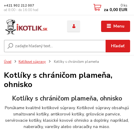
0
ks
+421 902 212 007
za
0,00 EUR
od 8:00 - do 16:00 hod
Menu
Hľadať
Úvod
Kotlíkové súpravy
Kotlíky s chráničom plameňa
Kotlíky s chráničom plameňa,
ohnisko
Kotlíky s chráničom plameňa, ohnisko
Ponúkame kvalitné kotlíkové súpravy. Kotlíkové súpravy obsahujú
smaltované kotlíky, antikorové kotlíky, grilovácie panvice,
servírovacie kotlíky, klasické kovové ohnisko a doplnky, napríklad,
naberačky, varešky alebo obracačky na mäso.