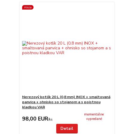
Akcia
Nerezový kotlík 20 L (0,8 mm) INOX + smaltovaná
panvica + ohnisko so stojanom a s poistnou
kladkou VAR
momentálne
98,00 EUR
vypredané
/
ks
Detail