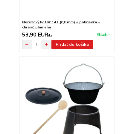
Nerezový kotlík 14 L (0,8 mm) + pokrievka +
chránič plameňa
53,90 EUR
Skladom
/
ks
Pridať do košíka