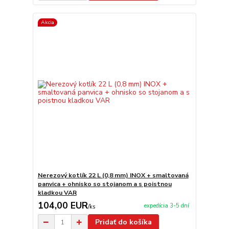
Akcia
Nerezový kotlík 22 L (0,8 mm) INOX + smaltovaná
panvica + ohnisko so stojanom a s poistnou
kladkou VAR
104,00 EUR
expedícia 3-5 dní
/
ks
Pridať do košíka