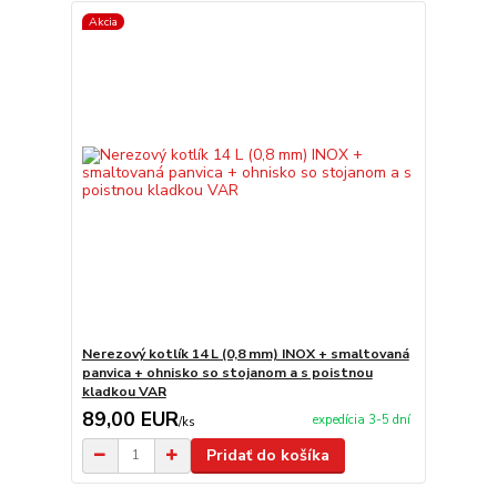
Akcia
Nerezový kotlík 14 L (0,8 mm) INOX + smaltovaná
panvica + ohnisko so stojanom a s poistnou
kladkou VAR
89,00 EUR
expedícia 3-5 dní
/
ks
Pridať do košíka