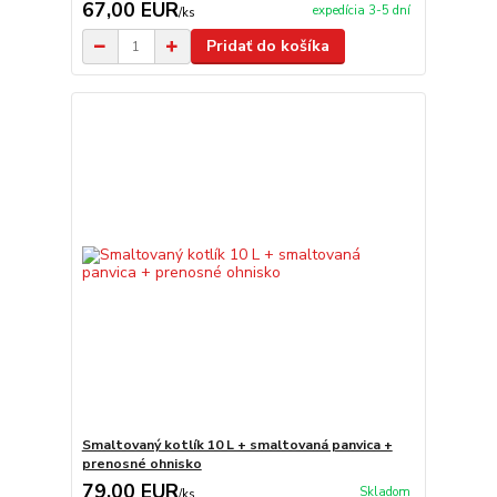
67,00 EUR
expedícia 3-5 dní
/
ks
Pridať do košíka
Smaltovaný kotlík 10 L + smaltovaná panvica +
prenosné ohnisko
79,00 EUR
Skladom
/
ks