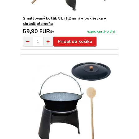
Smaltovaný kotlík 8 L (1,2 mm) + pokrievka +
chránič plameňa
59,90 EUR
expedícia 3-5 dní
/
ks
Pridať do košíka