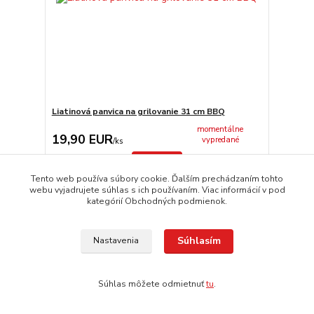
Liatinová panvica na grilovanie 31 cm BBQ
momentálne
19,90 EUR
vypredané
/
ks
Detail
Tento web používa súbory cookie. Ďalším prechádzaním tohto
webu vyjadrujete súhlas s ich používaním. Viac informácií v pod
kategórií Obchodných podmienok.
Súhlasím
Nastavenia
Súhlas môžete odmietnuť
tu
.