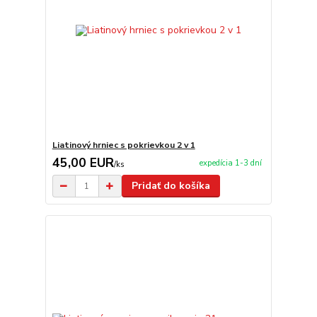
Liatinový hrniec s pokrievkou 2 v 1
45,00 EUR
expedícia 1-3 dní
/
ks
Pridať do košíka