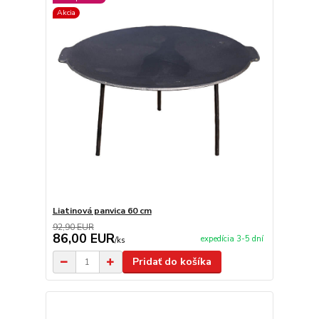
Akcia
Liatinová panvica 60 cm
92,90 EUR
86,00 EUR
expedícia 3-5 dní
/
ks
Pridať do košíka