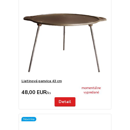
Liatinová panvica 43 cm
momentálne
48,00 EUR
vypredané
/
ks
Detail
Novinka