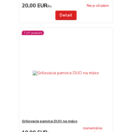
20,00 EUR
Nie je skladom
/
ks
Detail
TOP produkt
Grilovacia panvica DUO na mäso
momentálne