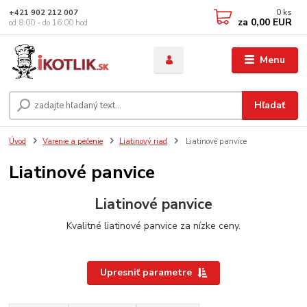
0
ks
+421 902 212 007
za
0,00 EUR
od 8:00 - do 16:00 hod
Menu
Hľadať
Úvod
Varenie a pečenie
Liatinový riad
Liatinové panvice
Liatinové panvice
Liatinové panvice
Kvalitné liatinové panvice za nízke ceny.
Upresniť parametre