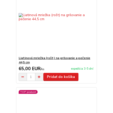
Liatinová mriežka (rošt) na grilovanie a pečenie
44,5 cm
65,00 EUR
expedícia 3-5 dní
/
ks
Pridať do košíka
TOP produkt