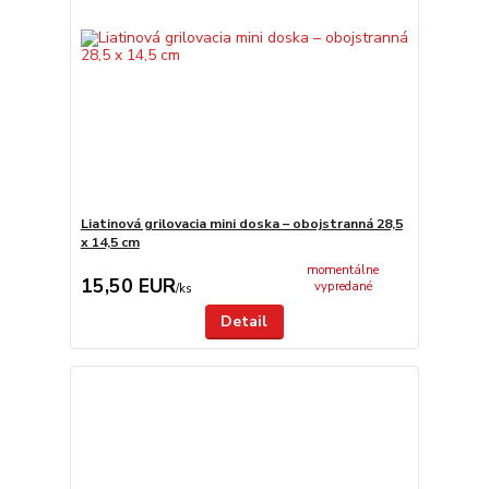
Liatinová grilovacia mini doska – obojstranná 28,5
x 14,5 cm
momentálne
15,50 EUR
vypredané
/
ks
Detail