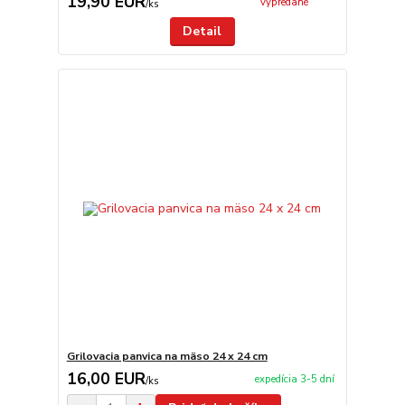
19,90 EUR
vypredané
/
ks
Detail
Grilovacia panvica na mäso 24 x 24 cm
16,00 EUR
expedícia 3-5 dní
/
ks