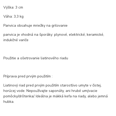
Výška: 3 cm
Váha: 3,3 kg
Panvica obsahuje mriežky na grilovanie
panvica je vhodná na šporáky: plynové, elektrické, keramické,
indukčné variče
Použitie a ošetrovanie liatinového riadu
Príprava pred prvým použitím :
Liatinový riad pred prvým použitím starostlivo umyte v čistej,
horúcej vode. Nepoužívajte saponáty, ani hrubé umývacie
pomôcky/drôtenka/. Ideálna je mäkká kefa na riady, alebo jemná
hubka.