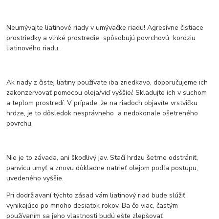
Neumývajte liatinové riady v umývačke riadu! Agresívne čistiace
prostriedky a vlhké prostredie spôsobujú povrchovú koróziu
liatinového riadu.
Ak riady z čistej liatiny používate iba zriedkavo, doporučujeme ich
zakonzervovať pomocou oleja/viď vyššie/. Skladujte ich v suchom
a teplom prostredí. V prípade, že na riadoch objavíte vrstvičku
hrdze, je to dôsledok nesprávneho a nedokonale ošetreného
povrchu.
Nie je to závada, ani škodlivý jav. Stačí hrdzu šetrne odstrániť,
panvicu umyť a znovu dôkladne natrieť olejom podľa postupu,
uvedeného vyššie.
Pri dodržiavaní týchto zásad vám liatinový riad bude slúžiť
vynikajúco po mnoho desiatok rokov. Ba čo viac, častým
používaním sa jeho vlastnosti budú ešte zlepšovať