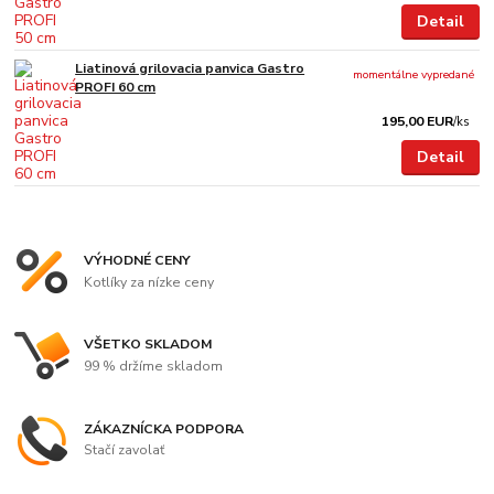
Detail
Liatinová grilovacia panvica Gastro
momentálne vypredané
PROFI 60 cm
195,00 EUR
/
ks
Detail
VÝHODNÉ CENY
Kotlíky za nízke ceny
VŠETKO SKLADOM
99 % držíme skladom
ZÁKAZNÍCKA PODPORA
Stačí zavolať