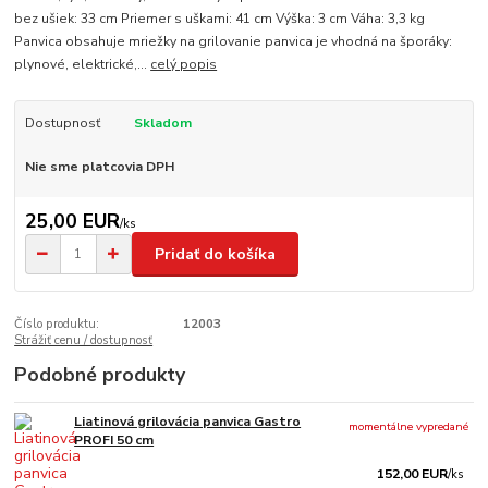
bez ušiek: 33 cm Priemer s uškami: 41 cm Výška: 3 cm Váha: 3,3 kg
Panvica obsahuje mriežky na grilovanie panvica je vhodná na šporáky:
plynové, elektrické,...
celý popis
Dostupnosť
Skladom
Nie sme platcovia DPH
25,00 EUR
/
ks
Pridať do košíka
Číslo produktu:
12003
Strážiť cenu / dostupnosť
Podobné produkty
Liatinová grilovácia panvica Gastro
momentálne vypredané
PROFI 50 cm
152,00 EUR
/
ks