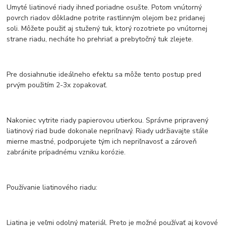
Umyté liatinové riady ihneď poriadne osušte. Potom vnútorný
povrch riadov dôkladne potrite rastlinným olejom bez pridanej
soli. Môžete použiť aj stužený tuk, ktorý rozotriete po vnútornej
strane riadu, necháte ho prehriať a prebytočný tuk zlejete.
Pre dosiahnutie ideálneho efektu sa môže tento postup pred
prvým použitím 2-3x zopakovať.
Nakoniec vytrite riady papierovou utierkou. Správne pripravený
liatinový riad bude dokonale nepriľnavý. Riady udržiavajte stále
mierne mastné, podporujete tým ich nepriľnavosť a zároveň
zabránite prípadnému vzniku korózie.
Používanie liatinového riadu:
Liatina je veľmi odolný materiál. Preto je možné používať aj kovové