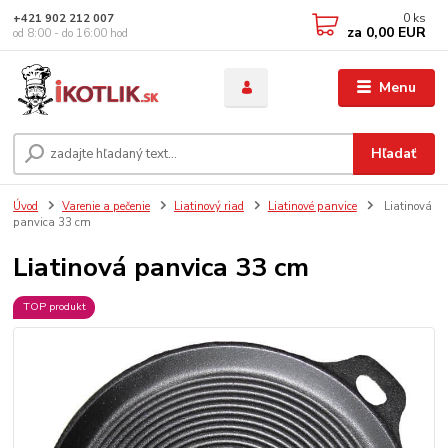
0
ks
+421 902 212 007
za
0,00 EUR
od 8:00 - do 16:00 hod
Menu
Hľadať
Úvod
Varenie a pečenie
Liatinový riad
Liatinové panvice
Liatinová
panvica 33 cm
Liatinová panvica 33 cm
TOP produkt