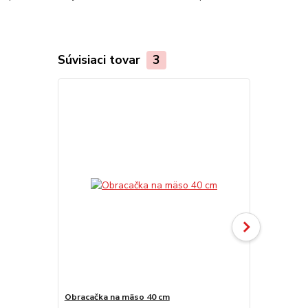
Súvisiaci tovar
3
Obracačka na mäso 40 cm
Kliešte na 