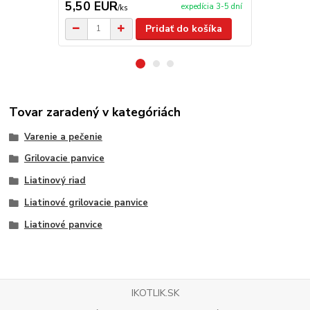
5,50 EUR
5,90 EU
expedícia 3-5 dní
/
ks
Pridať do košíka
Tovar zaradený v kategóriách
Varenie a pečenie
Grilovacie panvice
Liatinový riad
Liatinové grilovacie panvice
Liatinové panvice
IKOTLIK.SK