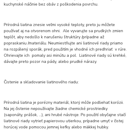
kuchynské náčinie bez obáv z poškodenia povrchu.
Prírodná liatina znesie veľmi vysoké teploty, preto ju môžete
používať aj na otvorenom ohni. Ale vyvarujte sa prudkých zmien
teplôt, aby nedošlo k narušeniu štruktúry /prípadne až
popraskaniu /materiálu. Neumiestňujte ani liatinové riady priamo
na rozpálený sporák, pred použitím je vhodné ich predhriať v rúre.
Ohrievajte ich pomaly asi minútu a pol. Liatinové riady sú krehké,
dávajte preto pozor na pády, alebo prudké nárazy.
Čistenie a skladovanie liatinového riadu:
Prírodná liatina je porézny materiál, ktorý môže podliehať korózii.
Na jej čistenie nepoužívajte žiadne chemické prostriedky
(saponáty, prášok, ...), ani hrubé nástroje. Po použití obyčajne stačí
liatinové riady vytrieť papierovou utierkou, prípadne umyť v čistej
horúcej vode pomocou jemnej kefky alebo mäkkej hubky.