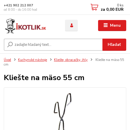
0
ks
+421 902 212 007
za
0,00 EUR
od 8:00 - do 16:00 hod
Menu
Hľadať
Úvod
Kuchynské nástroje
Kliešte, obracačky, ihly
Kliešte na mäso 55
cm
Kliešte na mäso 55 cm