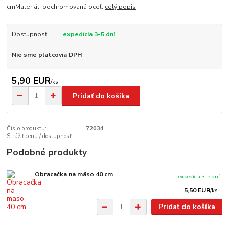
cmMateriál: pochromovaná oceľ.
celý popis
Dostupnosť
expedícia 3-5 dní
Nie sme platcovia DPH
5,90 EUR
/
ks
Pridať do košíka
Číslo produktu:
72034
Strážiť cenu / dostupnosť
Podobné produkty
Obracačka na mäso 40 cm
expedícia 3-5 dní
5,50 EUR
/
ks
Pridať do košíka