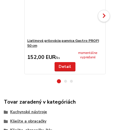
Liatinová grilovácia panvica Gastro PROFI
Grilovacia pl
50 cm
42cm
momentálne
152,00 EUR
99,00 E
vypredané
/
ks
Detail
Tovar zaradený v kategóriách
Kuchynské nástroje
Kliešte a obracačky