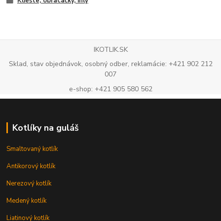
Kliešte, obracačky, ihly
IKOTLIK.SK
Sklad, stav objednávok, osobný odber, reklamácie: +421 902 212
007
e-shop: +421 905 580 562
Kotlíky na guláš
Smaltovaný kotlík
Antikorový kotlík
Nerezový kotlík
Medený kotlík
Liatinový kotlík