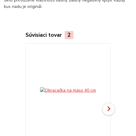
tieto prirodzené vlastnosti liatiny žiadny negatívny vplyv. Každý
kus riadu je originál.
Súvisiaci tovar
2
TOP produkt