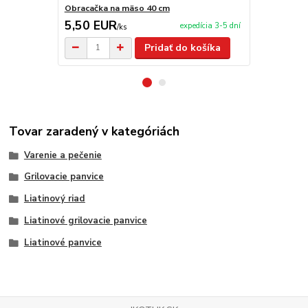
Obracačka na mäso 40 cm
Servírovacia
5,50 EUR
2,90 EU
expedícia 3-5 dní
/
ks
Pridať do košíka
Tovar zaradený v kategóriách
Varenie a pečenie
Grilovacie panvice
Liatinový riad
Liatinové grilovacie panvice
Liatinové panvice