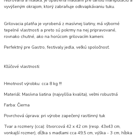
rebrovaná a hladká, je opatrená madlami pre ľahšiu manipuláciu a
vyvýšeným okrajom, ktorý zabraňuje odkvapkávaniu tuku.
Grilovacia platňa je vyrobená z masívnej liatiny, má výborné
tepelné vlastnosti a preto sú pokrmy na nej pripravované,
rovnako chutné, ako na horúcom grilovacím kameni.
Perfektný pre Gastro, festivaly jedla, veľkú spoločnosť.
Kľúčové vlastnosti:
Hmotnosť výrobku: cca 8 kg !!!
Materiál: Masívna liatina (najvyššia kvalita), veľmi robustná
Farba: Čierna
Povrchová úprava: pri výrobe zapečený rastlinný tuk
Tvar a rozmery (cca): štvorcová 42 x 42 cm (resp. 43x43 cm,
vonkajší rozmer), dĺžka s madlami cca 49,5 cm, výška - 3 cm, hĺbka