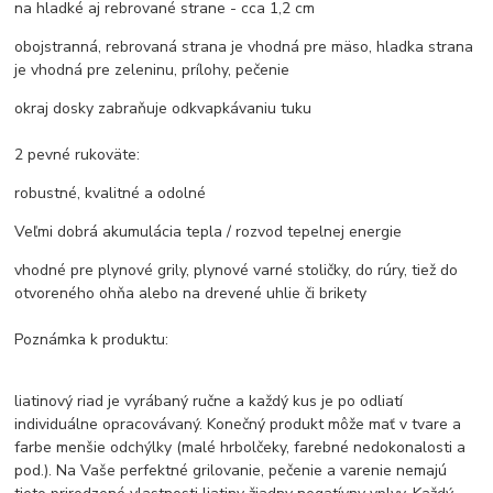
na hladké aj rebrované strane - cca 1,2 cm
obojstranná, rebrovaná strana je vhodná pre mäso, hladka strana
je vhodná pre zeleninu, prílohy, pečenie
okraj dosky zabraňuje odkvapkávaniu tuku
2 pevné rukoväte:
robustné, kvalitné a odolné
Veľmi dobrá akumulácia tepla / rozvod tepelnej energie
vhodné pre plynové grily, plynové varné stoličky, do rúry, tiež do
otvoreného ohňa alebo na drevené uhlie či brikety
Poznámka k produktu:
liatinový riad je vyrábaný ručne a každý kus je po odliatí
individuálne opracovávaný. Konečný produkt môže mať v tvare a
farbe menšie odchýlky (malé hrbolčeky, farebné nedokonalosti a
pod.). Na Vaše perfektné grilovanie, pečenie a varenie nemajú