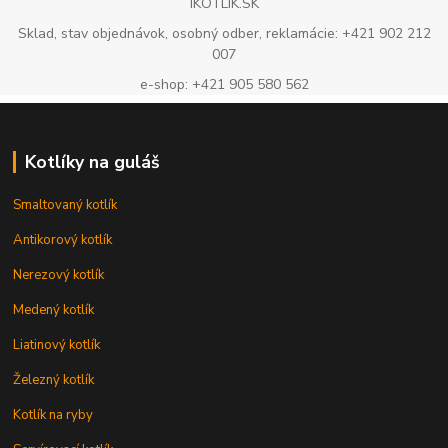
IKOTLIK.SK
Sklad, stav objednávok, osobný odber, reklamácie: +421 902 212
007
e-shop: +421 905 580 562
Kotlíky na guláš
Smaltovaný kotlík
Antikorový kotlík
Nerezový kotlík
Medený kotlík
Liatinový kotlík
Železný kotlík
Kotlík na ryby