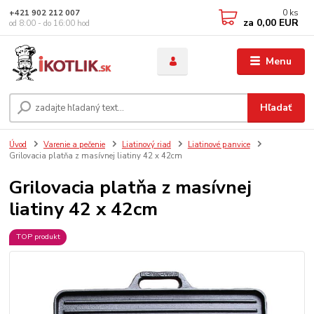
0
ks
+421 902 212 007
za
0,00 EUR
od 8:00 - do 16:00 hod
Menu
Hľadať
Úvod
Varenie a pečenie
Liatinový riad
Liatinové panvice
Grilovacia platňa z masívnej liatiny 42 x 42cm
Grilovacia platňa z masívnej
liatiny 42 x 42cm
TOP produkt