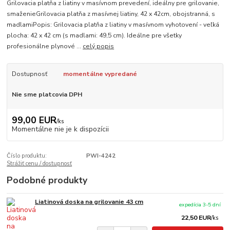
Grilovacia platňa z liatiny v masívnom prevedení, ideálny pre grilovanie,
smaženieGrilovacia platňa z masívnej liatiny, 42 x 42cm, obojstranná, s
madlamiPopis: Grilovacia platňa z liatiny v masívnom vyhotovení - veľká
plocha: 42 x 42 cm (s madlami: 49,5 cm). Ideálne pre všetky
profesionálne plynové ...
celý popis
Dostupnosť
momentálne vypredané
Nie sme platcovia DPH
99,00 EUR
/
ks
Momentálne nie je k dispozícii
Číslo produktu:
PWI-4242
Strážiť cenu / dostupnosť
Podobné produkty
Liatinová doska na grilovanie 43 cm
expedícia 3-5 dní
22,50 EUR
/
ks