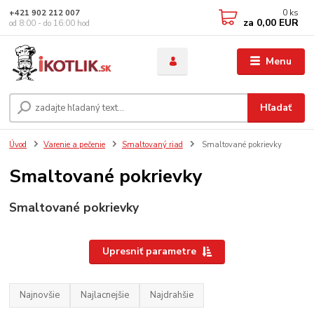
0
ks
+421 902 212 007
za
0,00 EUR
od 8:00 - do 16:00 hod
Menu
Hľadať
Úvod
Varenie a pečenie
Smaltovaný riad
Smaltované pokrievky
Smaltované pokrievky
Smaltované pokrievky
Upresniť parametre
Najnovšie
Najlacnejšie
Najdrahšie