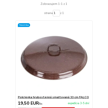
Zobrazujem 1-1 z 1
strana
z 1
Novinka
Pokrievka hrubostenná smaltovaná 33 cm FALCO
19,50 EUR
expedícia 3-5 dní
/
ks