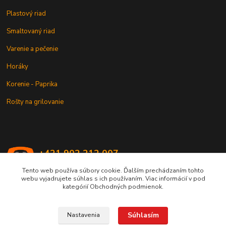
Plastový riad
Smaltovaný riad
Varenie a pečenie
Horáky
Korenie - Paprika
Rošty na grilovanie
+421 902 212 007
od 8:00 - do 16:00 hod
Tento web používa súbory cookie. Ďalším prechádzaním tohto
webu vyjadrujete súhlas s ich používaním. Viac informácií v pod
info@kotlik.sk
kategórií Obchodných podmienok.
Súhlasím
Nastavenia