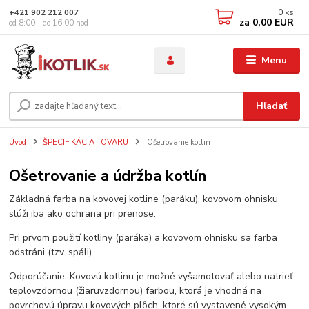
0
ks
+421 902 212 007
za
0,00 EUR
od 8:00 - do 16:00 hod
Menu
Hľadať
Úvod
ŠPECIFIKÁCIA TOVARU
Ošetrovanie kotlin
Ošetrovanie a údržba kotlín
Základná farba na kovovej kotline (paráku), kovovom ohnisku
slúži iba ako ochrana pri prenose.
Pri prvom použití kotliny (paráka) a kovovom ohnisku sa farba
odstráni (tzv. spáli).
Odporúčanie: Kovovú kotlinu je možné vyšamotovať alebo natrieť
teplovzdornou (žiaruvzdornou) farbou, ktorá je vhodná na
povrchovú úpravu kovových plôch, ktoré sú vystavené vysokým