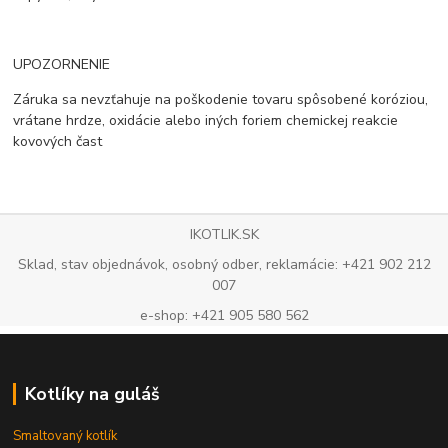
UPOZORNENIE
Záruka sa nevzťahuje na poškodenie tovaru spôsobené koróziou,
vrátane hrdze, oxidácie alebo iných foriem chemickej reakcie
kovových čast
IKOTLIK.SK
Sklad, stav objednávok, osobný odber, reklamácie: +421 902 212
007
e-shop: +421 905 580 562
Kotlíky na guláš
Smaltovaný kotlík