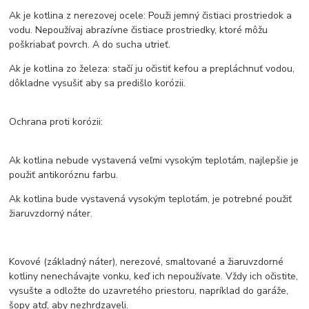
Ak je kotlina z nerezovej ocele: Použi jemný čistiaci prostriedok a
vodu. Nepoužívaj abrazívne čistiace prostriedky, ktoré môžu
poškriabať povrch. A do sucha utrieť.
Ak je kotlina zo železa: stačí ju očistiť kefou a prepláchnuť vodou,
dôkladne vysušiť aby sa predišlo korózii.
Ochrana proti korózii:
Ak kotlina nebude vystavená veľmi vysokým teplotám, najlepšie je
použiť antikoróznu farbu.
Ak kotlina bude vystavená vysokým teplotám, je potrebné použiť
žiaruvzdorný náter.
Kovové (základný náter), nerezové, smaltované a žiaruvzdorné
kotliny nenechávajte vonku, keď ich nepoužívate. Vždy ich očistite,
vysušte a odložte do uzavretého priestoru, napríklad do garáže,
šopy atď, aby nezhrdzaveli.