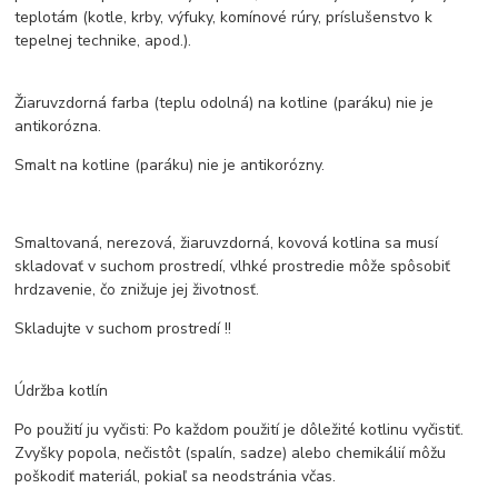
teplotám (kotle, krby, výfuky, komínové rúry, príslušenstvo k
tepelnej technike, apod.).
Žiaruvzdorná farba (teplu odolná) na kotline (paráku) nie je
antikorózna.
Smalt na kotline (paráku) nie je antikorózny.
Smaltovaná, nerezová, žiaruvzdorná, kovová kotlina sa musí
skladovať v suchom prostredí, vlhké prostredie môže spôsobiť
hrdzavenie, čo znižuje jej životnosť.
Skladujte v suchom prostredí !!
Údržba kotlín
Po použití ju vyčisti: Po každom použití je dôležité kotlinu vyčistiť.
Zvyšky popola, nečistôt (spalín, sadze) alebo chemikálií môžu
poškodiť materiál, pokiaľ sa neodstránia včas.