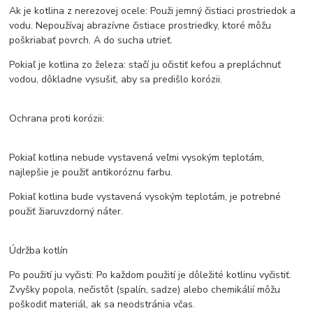
Ak je kotlina z nerezovej ocele: Použi jemný čistiaci prostriedok a
vodu. Nepoužívaj abrazívne čistiace prostriedky, ktoré môžu
poškriabať povrch. A do sucha utrieť.
Pokiaľ je kotlina zo železa: stačí ju očistiť kefou a prepláchnuť
vodou, dôkladne vysušiť, aby sa predišlo korózii.
Ochrana proti korózii:
Pokiaľ kotlina nebude vystavená veľmi vysokým teplotám,
najlepšie je použiť antikoróznu farbu.
Pokiaľ kotlina bude vystavená vysokým teplotám, je potrebné
použiť žiaruvzdorný náter.
Údržba kotlín
Po použití ju vyčisti: Po každom použití je dôležité kotlinu vyčistiť.
Zvyšky popola, nečistôt (spalín, sadze) alebo chemikálií môžu
poškodiť materiál, ak sa neodstránia včas.