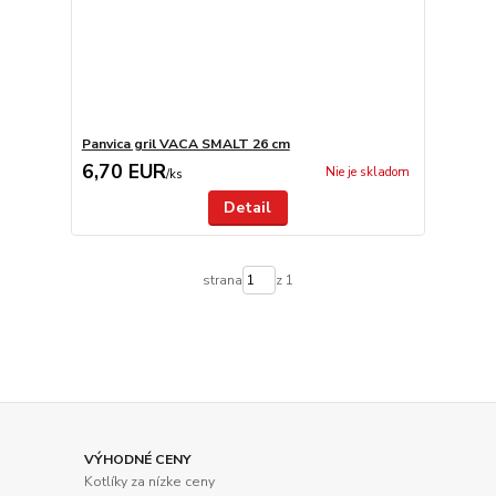
Panvica gril VACA SMALT 26 cm
6,70 EUR
Nie je skladom
/
ks
Detail
strana
z 1
VÝHODNÉ CENY
Kotlíky za nízke ceny