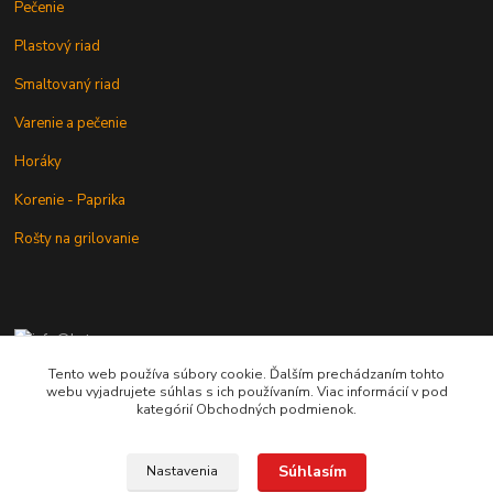
Pečenie
Plastový riad
Smaltovaný riad
Varenie a pečenie
Horáky
Korenie - Paprika
Rošty na grilovanie
+421 902 212 007
od 8:00 - do 16:00 hod
Tento web používa súbory cookie. Ďalším prechádzaním tohto
webu vyjadrujete súhlas s ich používaním. Viac informácií v pod
info@kotlik.sk
kategórií Obchodných podmienok.
Súhlasím
Nastavenia