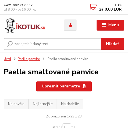
0
ks
+421 902 212 007
za
0,00 EUR
od 8:00 - do 16:00 hod
Menu
Hľadať
Úvod
Paella panvice
Paella smaltované panvice
Paella smaltované panvice
Upresniť parametre
Najnovšie
Najlacnejšie
Najdrahšie
Zobrazujem 1-23 z 23
strana
z 1