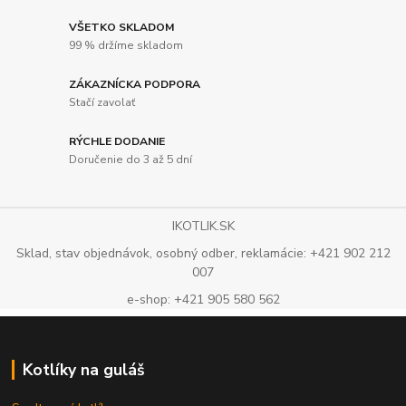
VŠETKO SKLADOM
99 % držíme skladom
ZÁKAZNÍCKA PODPORA
Stačí zavolať
RÝCHLE DODANIE
Doručenie do 3 až 5 dní
IKOTLIK.SK
Sklad, stav objednávok, osobný odber, reklamácie: +421 902 212
007
e-shop: +421 905 580 562
Kotlíky na guláš