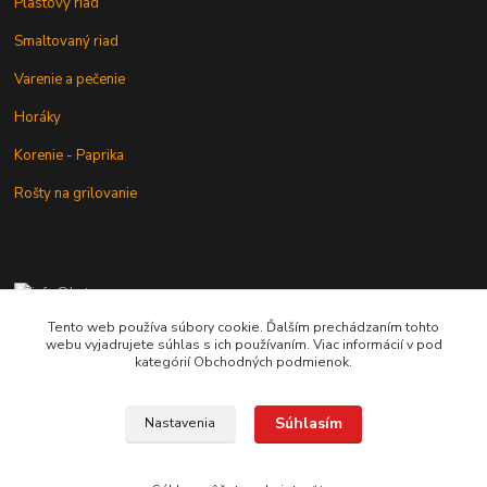
Plastový riad
Smaltovaný riad
Varenie a pečenie
Horáky
Korenie - Paprika
Rošty na grilovanie
+421 902 212 007
od 8:00 - do 16:00 hod
Tento web používa súbory cookie. Ďalším prechádzaním tohto
webu vyjadrujete súhlas s ich používaním. Viac informácií v pod
info@kotlik.sk
kategórií Obchodných podmienok.
Súhlasím
Nastavenia
Copyright © 2017-2027 MACSHOP.SK, všetky práva vyhradené..