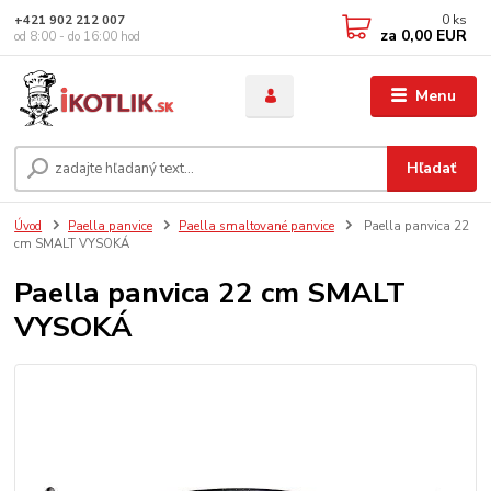
0
ks
+421 902 212 007
za
0,00 EUR
od 8:00 - do 16:00 hod
Menu
Hľadať
Úvod
Paella panvice
Paella smaltované panvice
Paella panvica 22
cm SMALT VYSOKÁ
Paella panvica 22 cm SMALT
VYSOKÁ