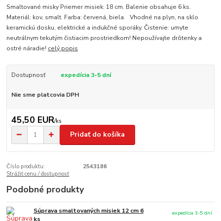
Smaltované misky Priemer misiek: 18 cm. Balenie obsahuje 6 ks.
Materiál: kov, smalt. Farba: červená, biela. Vhodné na plyn, na sklo
keramickú dosku, elektrické a indukčné sporáky. Čistenie: umyte
neutrálnym tekutým čistiacim prostriedkom! Nepoužívajte drôtenky a
ostré náradie!
celý popis
Dostupnosť
expedícia 3-5 dní
Nie sme platcovia DPH
45,50 EUR
/
ks
Pridať do košíka
Číslo produktu:
2543186
Strážiť cenu / dostupnosť
Podobné produkty
Súprava smaltovaných misiek 12 cm 6
expedícia 3-5 dní
ks