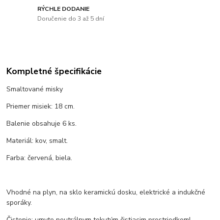
RÝCHLE DODANIE
Doručenie do 3 až 5 dní
Kompletné špecifikácie
Smaltované misky
Priemer misiek: 18 cm.
Balenie obsahuje 6 ks.
Materiál: kov, smalt.
Farba: červená, biela.
Vhodné na plyn, na sklo keramickú dosku, elektrické a indukčné
sporáky.
Čistenie: umyte neutrálnym tekutým čistiacim prostriedkom!