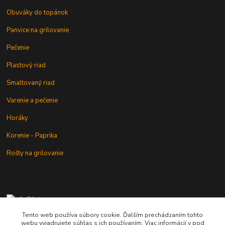
Obuváky do topánok
Panvice na grilovanie
Pečenie
Plastový riad
Smaltovaný riad
Varenie a pečenie
Horáky
Korenie - Paprika
Rošty na grilovanie
+421 902 212 007
od 8:00 - do 16:00 hod
Tento web používa súbory cookie. Ďalším prechádzaním tohto
webu vyjadrujete súhlas s ich používaním. Viac informácií v pod