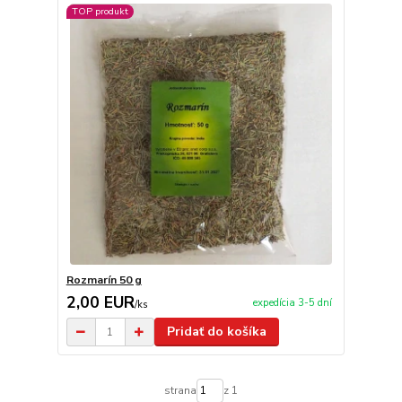
TOP produkt
Rozmarín 50 g
2,00 EUR
expedícia 3-5 dní
/
ks
Pridať do košíka
strana
z 1