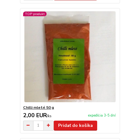
TOP produkt
Chilli mleté ​​50 g
2,00 EUR
expedícia 3-5 dní
/
ks
Pridať do košíka