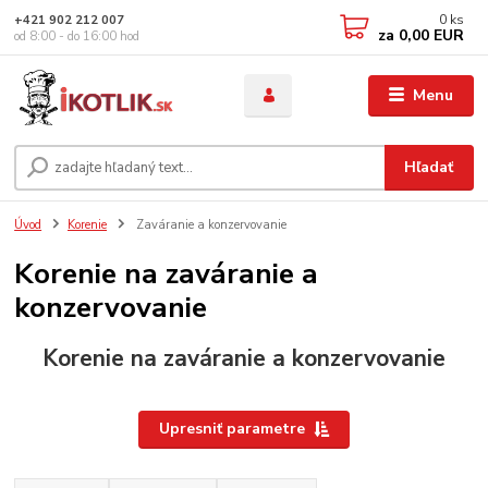
0
ks
+421 902 212 007
za
0,00 EUR
od 8:00 - do 16:00 hod
Menu
Hľadať
Úvod
Korenie
Zaváranie a konzervovanie
Korenie na zaváranie a
konzervovanie
Korenie na zaváranie a konzervovanie
Upresniť parametre