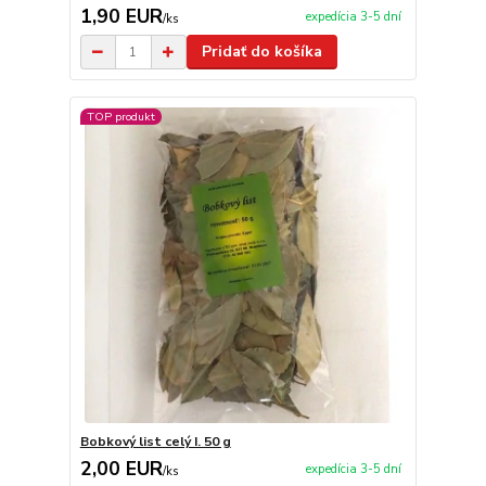
1,90 EUR
expedícia 3-5 dní
/
ks
Pridať do košíka
TOP produkt
Bobkový list celý I. 50 g
2,00 EUR
expedícia 3-5 dní
/
ks