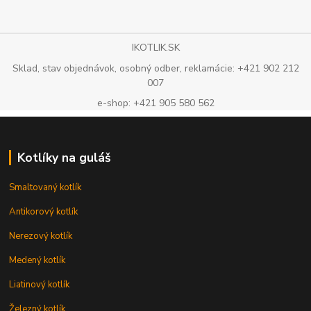
IKOTLIK.SK
Sklad, stav objednávok, osobný odber, reklamácie: +421 902 212
007
e-shop: +421 905 580 562
Kotlíky na guláš
Smaltovaný kotlík
Antikorový kotlík
Nerezový kotlík
Medený kotlík
Liatinový kotlík
Železný kotlík