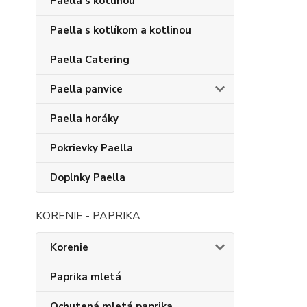
Paella s kotlinou
Paella s kotlíkom a kotlinou
Paella Catering
Paella panvice
Paella horáky
Pokrievky Paella
Doplnky Paella
KORENIE - PAPRIKA
Korenie
Paprika mletá
Ochutená mletá paprika