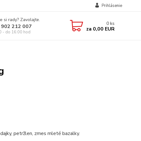
Prihlásenie
e si rady? Zavolajte.
0
ks
 902 212 007
za
0,00 EUR
0 - do 16:00 hod
g
adajky, petržlen, zmes mleté bazalky.