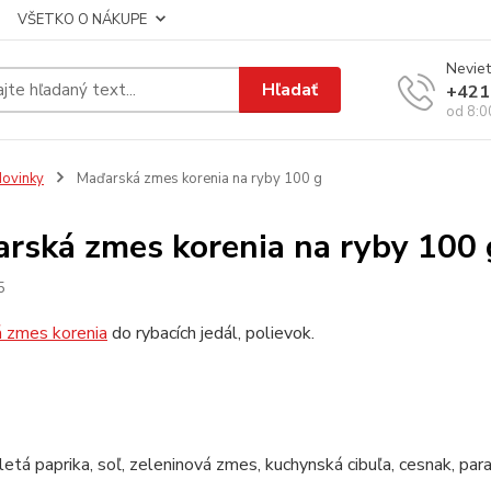
VŠETKO O NÁKUPE
Neviet
Hľadať
+421
od 8:0
ovinky
Maďarská zmes korenia na ryby 100 g
rská zmes korenia na ryby 100 
5
 zmes korenia
do rybacích jedál, polievok.
etá paprika, soľ, zeleninová zmes, kuchynská cibuľa, cesnak, par