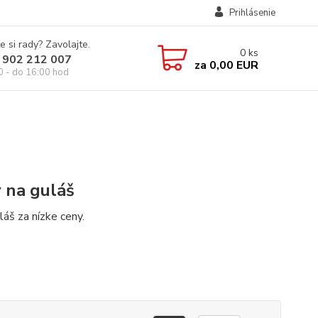
Prihlásenie
e si rady? Zavolajte.
0
ks
 902 212 007
za
0,00 EUR
0 - do 16:00 hod
 na guláš
láš za nízke ceny.