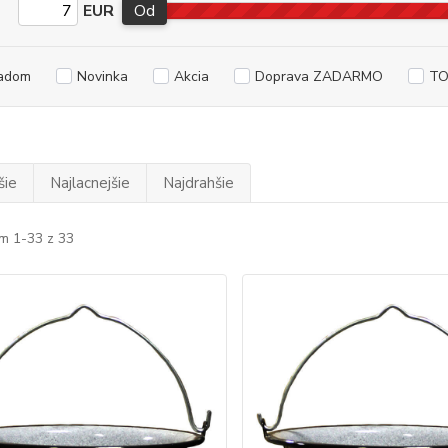
EUR
Od
adom
Novinka
Akcia
Doprava ZADARMO
TO
šie
Najlacnejšie
Najdrahšie
m 1-33 z 33