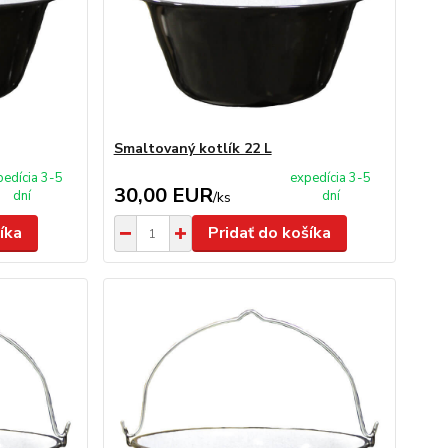
Smaltovaný kotlík 22 L
pedícia 3-5
expedícia 3-5
30,00 EUR
dní
dní
/
ks
íka
Pridať do košíka