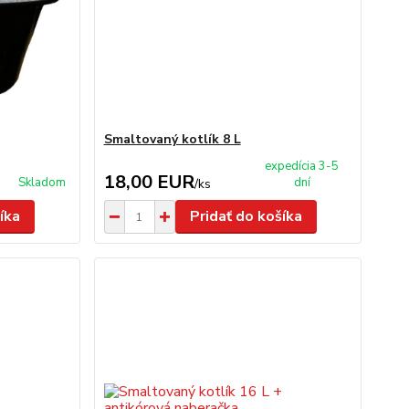
Smaltovaný kotlík 8 L
expedícia 3-5
18,00 EUR
Skladom
dní
/
ks
íka
Pridať do košíka