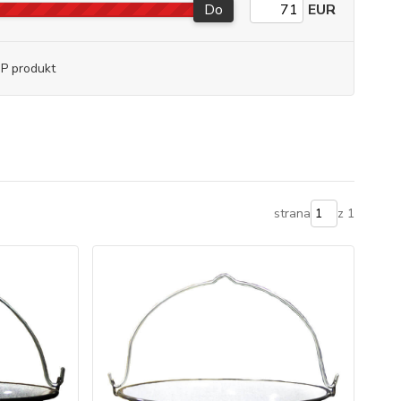
Do
EUR
P produkt
strana
z 1