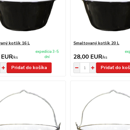
aný kotlík 16 L
Smaltovaný kotlík 20 L
expedícia 3-5
ex
 EUR
28,00 EUR
dní
/
ks
/
ks
Pridať do košíka
Pridať do koš