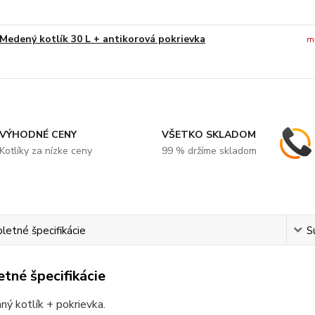
Medený kotlík 30 L + antikorová pokrievka
m
VÝHODNÉ CENY
VŠETKO SKLADOM
Kotlíky za nízke ceny
99 % držíme skladom
etné špecifikácie
S
tné špecifikácie
ý kotlík + pokrievka.