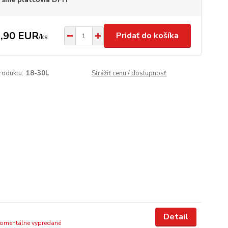
,90 EUR
Pridať do košíka
/
ks
roduktu:
18-30L
Strážiť cenu / dostupnosť
Detail
omentálne vypredané