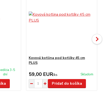
Kovová kotlina pod kotlíky 45 cm
Sm
PLUS
UN
edícia 3-5
59,00 EUR
1
dní
Skladom
/
ks
šíka
Pridať do košíka