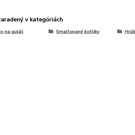
zaradený v kategóriách
ky na guláš
Smaltované kotlíky
Hrúb