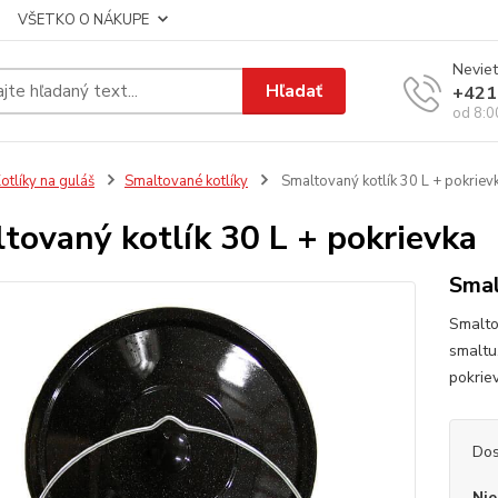
VŠETKO O NÁKUPE
Neviet
Hľadať
+421
od 8:0
otlíky na guláš
Smaltované kotlíky
Smaltovaný kotlík 30 L + pokriev
tovaný kotlík 30 L + pokrievka
Smal
Smaltov
smaltu
pokriev
Dos
Nie