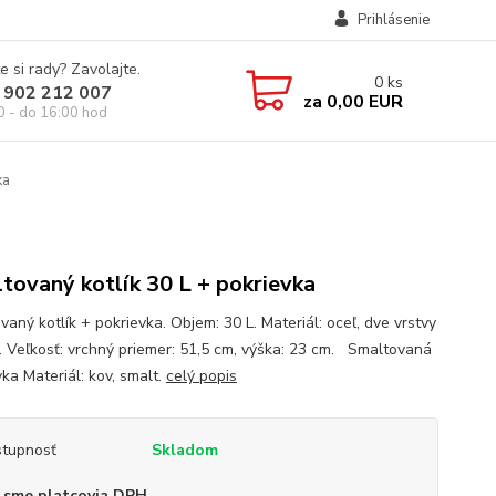
Prihlásenie
e si rady? Zavolajte.
0
ks
 902 212 007
za
0,00 EUR
0 - do 16:00 hod
ka
tovaný kotlík 30 L + pokrievka
aný kotlík + pokrievka. Objem: 30 L. Materiál: oceľ, dve vrstvy
. Veľkosť: vrchný priemer: 51,5 cm, výška: 23 cm. Smaltovaná
ka Materiál: kov, smalt.
celý popis
tupnosť
Skladom
 sme platcovia DPH