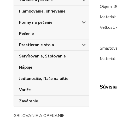
Varenie a pečenie
Objem: 3
Flambovanie, ohrievanie
Materiál:
Formy na pečenie
Veľkosť: 
Pečenie
Prestieranie stola
Smaltova
Servírovanie, Stolovanie
Materiál:
Nápoje
Jedlonosiče, fľaše na pitie
Súvisia
Variče
Zaváranie
GRILOVANIE A OPEKANIE