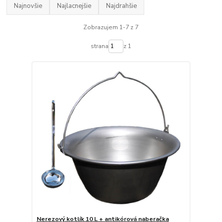
Najnovšie
Najlacnejšie
Najdrahšie
Zobrazujem 1-7 z 7
strana
z 1
Nerezový kotlík 10 L + antikórová naberačka