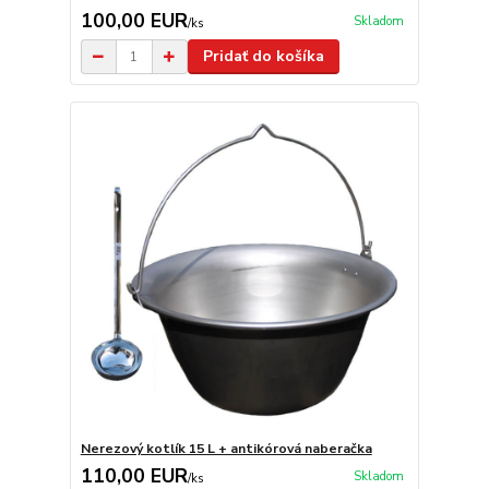
100,00 EUR
Skladom
/
ks
Pridať do košíka
Nerezový kotlík 15 L + antikórová naberačka
110,00 EUR
Skladom
/
ks