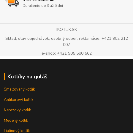
Doručenie do 3 až 5 dní
IKOTLIK.SK
Sklad, stav objednávok, osobný odber, reklamácie: +421 902 212
007
e-shop: +421 905 580 562
Kotlíky na guláš
Smaltovaný kotlík
Antikorový kotlík
Nerezový kotlík
Medený kotlík
Liatinový kotlík