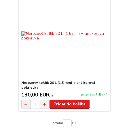
Nerezový kotlík 20 L (1,5 mm) + antikorová
pokrievka
130,00 EUR
expedícia 3-5 dní
/
ks
Pridať do košíka
strana
z 1