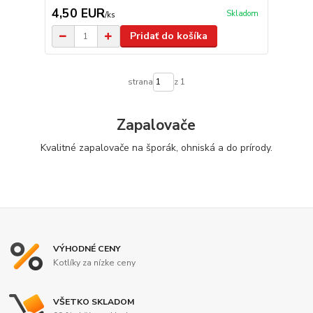
4,50 EUR
Skladom
/
ks
Pridať do košíka
strana
z 1
Zapalovače
Kvalitné zapalovače na šporák, ohniská a do prírody.
VÝHODNÉ CENY
Kotlíky za nízke ceny
VŠETKO SKLADOM