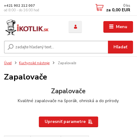
0
ks
+421 902 212 007
za
0,00 EUR
od 8:00 - do 16:00 hod
Menu
Hľadať
Úvod
Kuchynské nástroje
Zapalovače
Zapalovače
Zapalovače
Kvalitné zapalovače na šporák, ohniská a do prírody.
Upresniť parametre