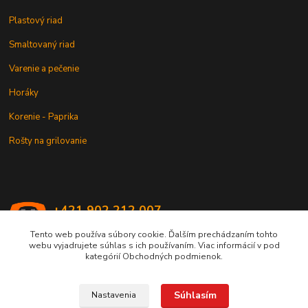
Plastový riad
Smaltovaný riad
Varenie a pečenie
Horáky
Korenie - Paprika
Rošty na grilovanie
+421 902 212 007
od 8:00 - do 16:00 hod
Tento web používa súbory cookie. Ďalším prechádzaním tohto
webu vyjadrujete súhlas s ich používaním. Viac informácií v pod
info@kotlik.sk
kategórií Obchodných podmienok.
Súhlasím
Nastavenia