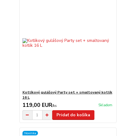
Kotlíkový gulášový Party set + smaltovaný kotlík
16 L
119,00 EUR
Skladom
/
ks
Pridať do košíka
Novinka