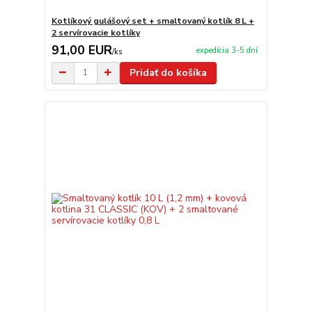
Kotlíkový gulášový set + smaltovaný kotlík 8 L +
2 servírovacie kotlíky
91,00 EUR
expedícia 3-5 dní
/
ks
Pridať do košíka