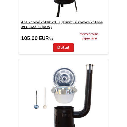
Antikorový kotlík 20 L (0,8 mm) + kovová kotlina
39 CLASSIC (KOV)
momentálne
105,00 EUR
vypredané
/
ks
Detail