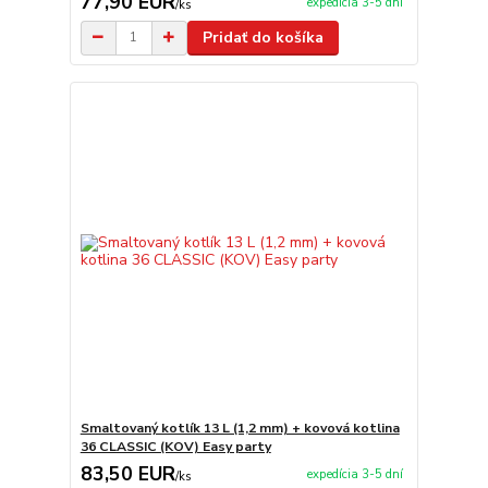
77,90 EUR
expedícia 3-5 dní
/
ks
Pridať do košíka
Smaltovaný kotlík 13 L (1,2 mm) + kovová kotlina
36 CLASSIC (KOV) Easy party
83,50 EUR
expedícia 3-5 dní
/
ks