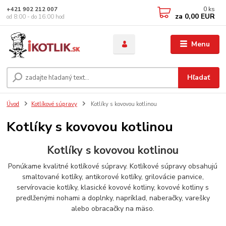
0
ks
+421 902 212 007
za
0,00 EUR
od 8:00 - do 16:00 hod
Menu
Hľadať
Úvod
Kotlíkové súpravy
Kotlíky s kovovou kotlinou
Kotlíky s kovovou kotlinou
Kotlíky s kovovou kotlinou
Ponúkame kvalitné kotlíkové súpravy. Kotlíkové súpravy obsahujú
smaltované kotlíky, antikorové kotlíky, grilovácie panvice,
servírovacie kotlíky, klasické kovové kotliny, kovové kotliny s
predlženými nohami a doplnky, napríklad, naberačky, varešky
alebo obracačky na mäso.