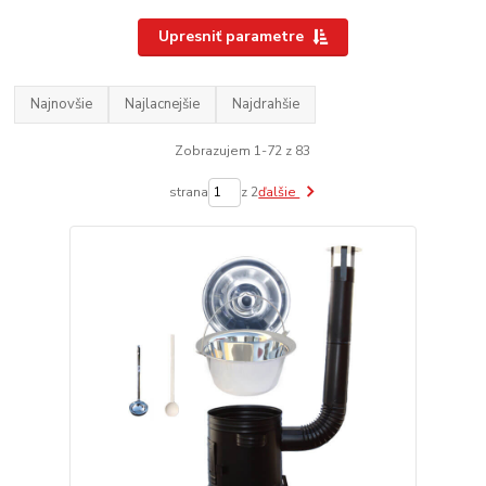
Upresniť parametre
Najnovšie
Najlacnejšie
Najdrahšie
Zobrazujem 1-72 z 83
strana
z 2
ďalšie