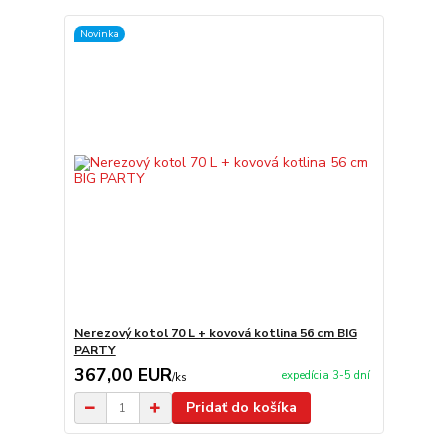
Novinka
Nerezový kotol 70 L + kovová kotlina 56 cm BIG
PARTY
367,00 EUR
expedícia 3-5 dní
/
ks
Pridať do košíka