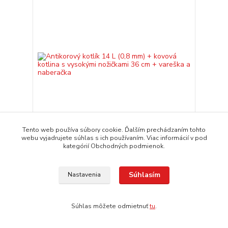
Tento web používa súbory cookie. Ďalším prechádzaním tohto
webu vyjadrujete súhlas s ich používaním. Viac informácií v pod
kategórií Obchodných podmienok.
Antikorový kotlík 14 L (0,8 mm) + kovová kotlina s
vysokými nožičkami 36 cm + vareška a naberačka
114,00 EUR
expedícia 3-5 dní
/
ks
Súhlasím
Nastavenia
Pridať do košíka
Súhlas môžete odmietnuť
tu
.