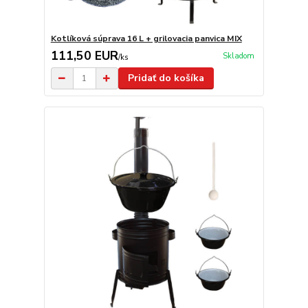
Kotlíková súprava 16 L + grilovacia panvica MIX
111,50 EUR
Skladom
/
ks
Pridať do košíka