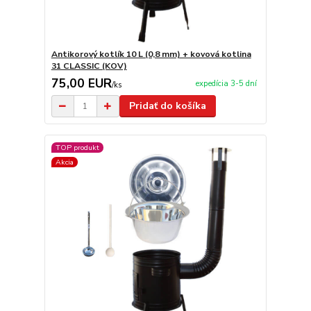
Antikorový kotlík 10 L (0,8 mm) + kovová kotlina
31 CLASSIC (KOV)
75,00 EUR
expedícia 3-5 dní
/
ks
Pridať do košíka
TOP produkt
Akcia