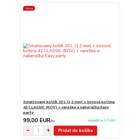
Akcia
Smaltovaný kotlík 20 L (1,2 mm) + kovová kotlina
42 CLASSIC (KOV) + vareška a naberačka Easy
party
99,00 EUR
expedícia 3-5 dní
/
ks
Pridať do košíka