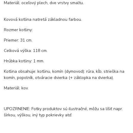
Materiál: oceľový plech, dve vrstvy smaltu.
Kovová kotlina natretá základnou farbou.
Rozmer kotliny:
Priemer: 31 cm.
Celková výška: 118 cm.
Hrúbka kotliny: 1 mm.
Kotlina obsahuje: kotlinu, komín (dymovod): rúra, kĺb, strieška na
komín, popolník, otváracie dvierka (+ záklopka na dvierka).
Materiál: kov.
UPOZRNENIE: Fotky produktov sú ilustračné, môžu sa líšiť napr.
šírkou, výškou, iný typ pokrievky atď.