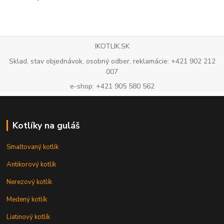
IKOTLIK.SK
Sklad, stav objednávok, osobný odber, reklamácie: +421 902 212
007
e-shop: +421 905 580 562
Kotlíky na guláš
Smaltovaný kotlík
Antikorový kotlík
Nerezový kotlík
Medený kotlík
Liatinový kotlík