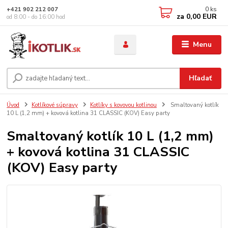
0
ks
+421 902 212 007
za
0,00 EUR
od 8:00 - do 16:00 hod
Menu
Hľadať
Úvod
Kotlíkové súpravy
Kotlíky s kovovou kotlinou
Smaltovaný kotlík
10 L (1,2 mm) + kovová kotlina 31 CLASSIC (KOV) Easy party
Smaltovaný kotlík 10 L (1,2 mm)
+ kovová kotlina 31 CLASSIC
(KOV) Easy party