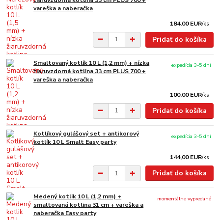
žiaruvzdorná kotlina 33 cm PLUS 700 +
vareška a naberačka
184,00 EUR
/
ks
Pridať do košíka
Smaltovaný kotlík 10 L (1,2 mm) + nízka
expedícia 3-5 dní
žiaruvzdorná kotlina 33 cm PLUS 700 +
vareška a naberačka
100,00 EUR
/
ks
Pridať do košíka
Kotlíkový gulášový set + antikorový
expedícia 3-5 dní
kotlík 10 L Smalt Easy party
144,00 EUR
/
ks
Pridať do košíka
Medený kotlik 10 L (1,2 mm) +
momentálne vypredané
smaltovaná kotlina 31 cm + vareška a
naberačka Easy party