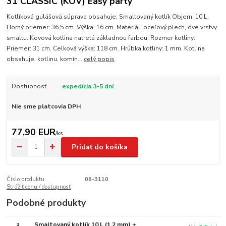
31 CLASSIC (KOV) Easy party
Kotlíková gulášová súprava obsahuje: Smaltovaný kotlík Objem: 10 L.
Horný priemer: 36,5 cm. Výška: 16 cm. Materiál: oceľový plech, dve vrstvy
smaltu. Kovová kotlina natretá základnou farbou. Rozmer kotliny:
Priemer: 31 cm. Celková výška: 118 cm. Hrúbka kotliny: 1 mm. Kotlina
obsahuje: kotlinu, komín...
celý popis
Dostupnosť
expedícia 3-5 dní
Nie sme platcovia DPH
77,90 EUR
/
ks
Pridať do košíka
Číslo produktu:
08-3110
Strážiť cenu / dostupnosť
Podobné produkty
Smaltovaný kotlík 10 L (1,2 mm) +