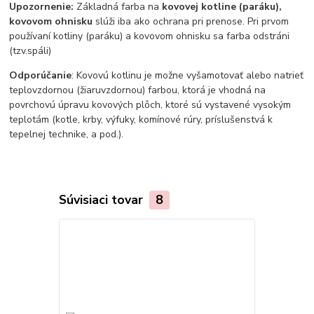
Upozornenie:
Základná farba na
kovovej kotline (paráku),
kovovom ohnisku
slúži iba ako ochrana pri prenose. Pri prvom
používaní kotliny (paráku) a kovovom ohnisku sa farba odstráni
(tzv.spáli)
Odporúčanie
: Kovovú kotlinu je možne vyšamotovať alebo natrieť
teplovzdornou (žiaruvzdornou) farbou, ktorá je vhodná na
povrchovú úpravu kovových plôch, ktoré sú vystavené vysokým
teplotám (kotle, krby, výfuky, komínové rúry, príslušenstvá k
tepelnej technike, a pod.).
Súvisiaci tovar
8