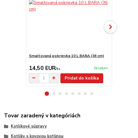
Smaltovaná pokrievka 10 L BARA (36 cm)
Antikorová 
14,50 EUR
9,50 EU
Skladom
/
ks
Pridať do košíka
Tovar zaradený v kategóriách
Kotlíkové súpravy
Kotlíky s kovovou kotlinou