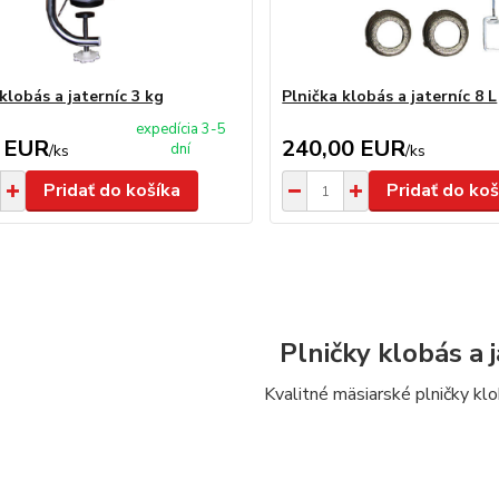
klobás a jaterníc 3 kg
Plnička klobás a jaterníc 8 L
expedícia 3-5
 EUR
240,00 EUR
dní
/
ks
/
ks
Pridať do košíka
Pridať do koš
Plničky klobás a 
Kvalitné mäsiarské plničky klob