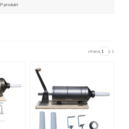
P produkt
strana
z 1