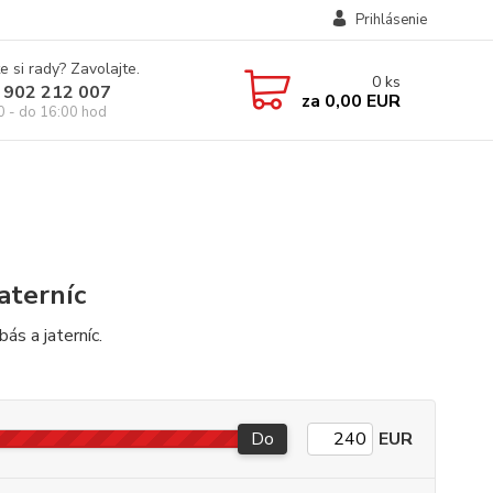
Prihlásenie
e si rady? Zavolajte.
0
ks
 902 212 007
za
0,00 EUR
0 - do 16:00 hod
jaterníc
ás a jaterníc.
Do
EUR