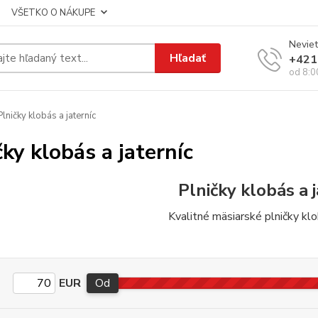
VŠETKO O NÁKUPE
Neviet
Hľadať
+421
od 8:0
lničky klobás a jaterníc
čky klobás a jaterníc
Plničky klobás a 
Kvalitné mäsiarské plničky klob
EUR
Od