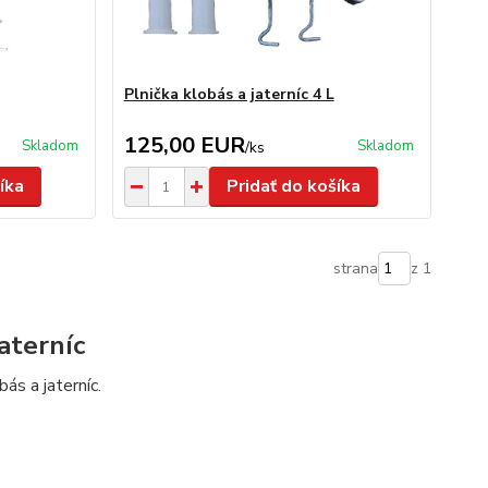
Plnička klobás a jaterníc 4 L
125,00 EUR
Skladom
Skladom
/
ks
íka
Pridať do košíka
strana
z 1
jaterníc
ás a jaterníc.