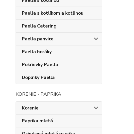
Paella s kotlinou
Paella s kotlíkom a kotlinou
Paella Catering
Paella panvice
Paella horáky
Pokrievky Paella
Doplnky Paella
KORENIE - PAPRIKA
Korenie
Paprika mletá
Ochutená mletá paprika