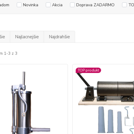
adom
Novinka
Akcia
Doprava ZADARMO
TO
šie
Najlacnejšie
Najdrahšie
m 1-3 z 3
TOP produkt