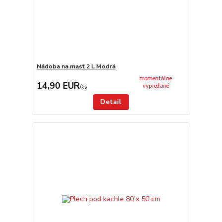
Nádoba na masť 2 L Modrá
momentálne
14,90 EUR
vypredané
/
ks
Detail