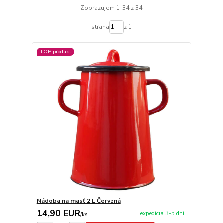
Zobrazujem 1-34 z 34
strana
z 1
TOP produkt
Nádoba na masť 2 L Červená
14,90 EUR
expedícia 3-5 dní
/
ks