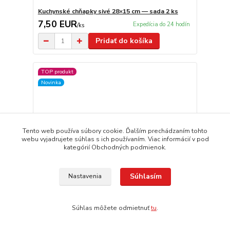
Kuchynské chňapky sivé 28×15 cm — sada 2 ks
7,50 EUR
Expedícia do 24 hodín
/
ks
Pridať do košíka
TOP produkt
Novinka
Tento web používa súbory cookie. Ďalším prechádzaním tohto
webu vyjadrujete súhlas s ich používaním. Viac informácií v pod
kategórií Obchodných podmienok.
Súhlasím
Nastavenia
Súhlas môžete odmietnuť
tu
.
Chňapka strieborná s dlhým rukávom 35 cm