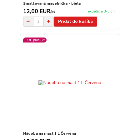
Smaltovaná maselnička - biela
12,00 EUR
expedícia 3-5 dní
/
ks
Pridať do košíka
TOP produkt
Nádoba na masť 1 L Červená