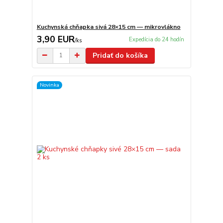
Kuchynská chňapka sivá 28×15 cm — mikrovlákno
3,90 EUR
Expedícia do 24 hodín
/
ks
Pridať do košíka
Novinka