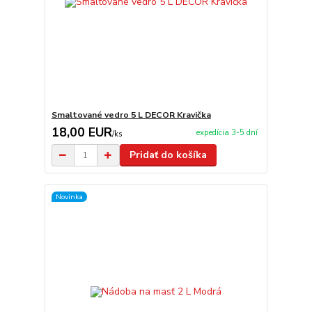
Smaltované vedro 5 L DECOR Kravička
18,00 EUR
expedícia 3-5 dní
/
ks
Pridať do košíka
Novinka