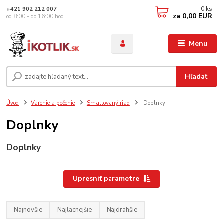
0
ks
+421 902 212 007
za
0,00 EUR
od 8:00 - do 16:00 hod
Menu
Hľadať
Úvod
Varenie a pečenie
Smaltovaný riad
Doplnky
Doplnky
Doplnky
Upresniť parametre
Najnovšie
Najlacnejšie
Najdrahšie