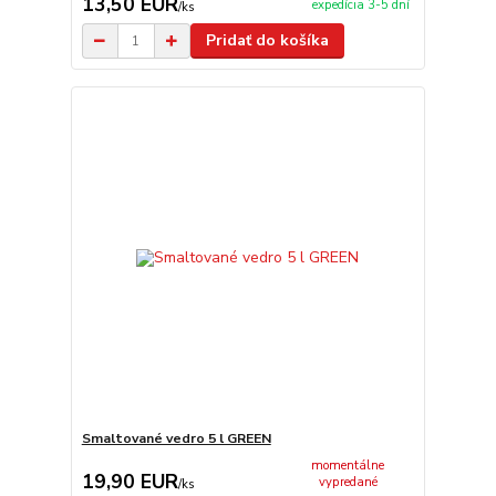
13,50 EUR
expedícia 3-5 dní
/
ks
Pridať do košíka
Smaltované vedro 5 l GREEN
momentálne
19,90 EUR
vypredané
/
ks