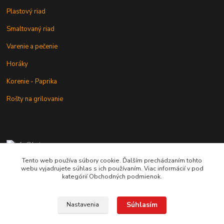
Plastový riad
Smaltovaný riad
Varenie a pečenie
Horáky
Korenie - Paprika
Rošty na grilovanie
+421 902 212 007
od 8:00 - do 16:00 hod
Tento web používa súbory cookie. Ďalším prechádzaním tohto
webu vyjadrujete súhlas s ich používaním. Viac informácií v pod
info@kotlik.sk
kategórií Obchodných podmienok.
Súhlasím
Nastavenia