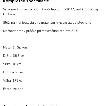
Kompletné špecifikácie
Silikónová rukavica odolná voči teplu do 220 C°, patrí do každej
kuchyne.
Slúži na manipuláciu s rozpáleným hrncom alebo plechom.
Možnosť prať v práčke pri maximálnej teplote 30 C°
Materiál: Silikón.
Dĺžka: 38,5 cm.
Šírka: 18 cm.
Hrúbka: 2 cm.
Váha: 178 g.
Farba: zelená.