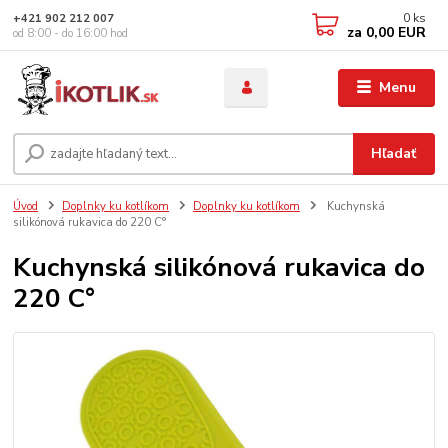
0
ks
+421 902 212 007
za
0,00 EUR
od 8:00 - do 16:00 hod
Menu
Hľadať
Úvod
Doplnky ku kotlíkom
Doplnky ku kotlíkom
Kuchynská
silikónová rukavica do 220 C°
Kuchynská silikónová rukavica do
220 C°