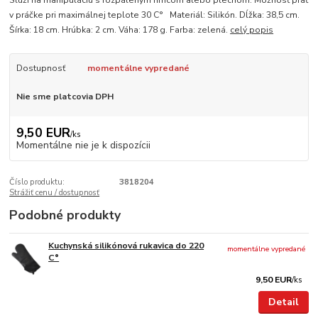
Slúži na manipuláciu s rozpáleným hrncom alebo plechom. Možnosť prať
v práčke pri maximálnej teplote 30 C° Materiál: Silikón. Dĺžka: 38,5 cm.
Šírka: 18 cm. Hrúbka: 2 cm. Váha: 178 g. Farba: zelená.
celý popis
Dostupnosť
momentálne vypredané
Nie sme platcovia DPH
9,50 EUR
/
ks
Momentálne nie je k dispozícii
Číslo produktu:
3818204
Strážiť cenu / dostupnosť
Podobné produkty
Kuchynská silikónová rukavica do 220
momentálne vypredané
C°
9,50 EUR
/
ks
Detail