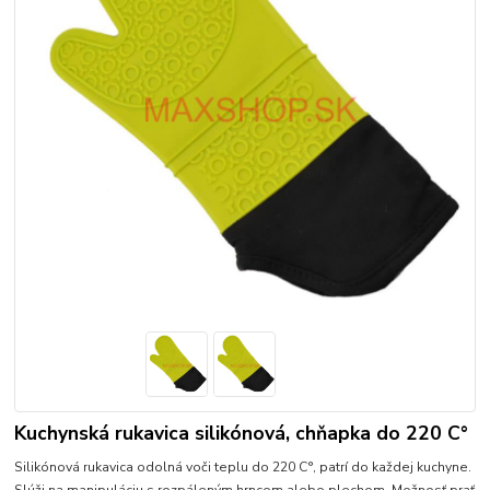
Kuchynská rukavica silikónová, chňapka do 220 C°
Silikónová rukavica odolná voči teplu do 220 C°, patrí do každej kuchyne.