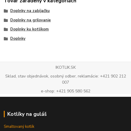
Tovar zaradený v kategóriách
Doplnky na zabíjačku
Doplnky na grilovanie
Doplnky ku kotlíkom
Doplnky
IKOTLIK.SK
Sklad, stav objednávok, osobný odber, reklamácie: +421 902 212
007
e-shop: +421 905 580 562
Kotlíky na guláš
Smaltovaný kotlík