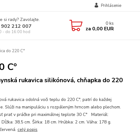
Prihlásenie
e si rady? Zavolajte.
0
ks
 902 212 007
za
0,00 EUR
0 - do 16:00 hod
ica do 220 C°
0 C°
ynská rukavica silikónová, chňapka do 220
ová rukavica odolná voči teplu do 220 C°, patrí do každej
e. Slúži na manipuláciu s rozpáleným hrncom alebo plechom.
ť prať v práčke pri maximálnej teplote 30 C° Materiál:
. Dĺžka: 38,5 cm. Šírka: 18 cm. Hrúbka: 2 cm. Váha: 178 g.
 červená.
celý popis