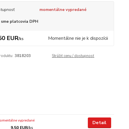
tupnosť
momentálne vypredané
 sme platcovia DPH
50 EUR
Momentálne nie je k dispozícii
/
ks
roduktu:
3818203
Strážiť cenu / dostupnosť
omentálne vypredané
Detail
9,50 EUR
/
ks