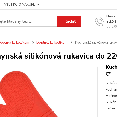
VŠETKO O NÁKUPE
Neviet
Hľadať
+421
od 8:0
oplnky ku kotlíkom
Doplnky ku kotlíkom
Kuchynská silikónová rukav
ynská silikónová rukavica do 22
Kuch
C°
Silikón
kuchyn
Možnos
Silikón
Farba: