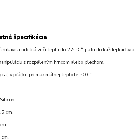
tné špecifikácie
á rukavica odolná voči teplu do 220 C°, patrí do každej kuchyne.
manipuláciu s rozpáleným hrncom alebo plechom.
rať v práčke pri maximálnej teplote 30 C°
Silikón.
,5 cm.
 cm.
 cm.