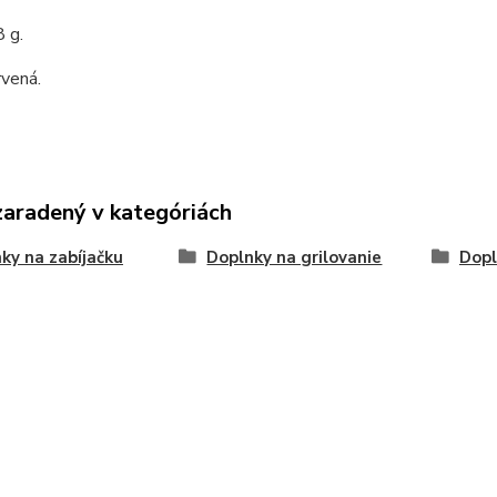
 g.
rvená.
zaradený v kategóriách
ky na zabíjačku
Doplnky na grilovanie
Dopl