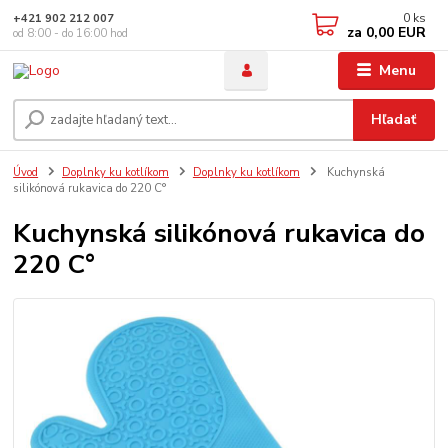
0
ks
+421 902 212 007
za
0,00 EUR
od 8:00 - do 16:00 hod
Menu
Hľadať
Úvod
Doplnky ku kotlíkom
Doplnky ku kotlíkom
Kuchynská
silikónová rukavica do 220 C°
Kuchynská silikónová rukavica do
220 C°