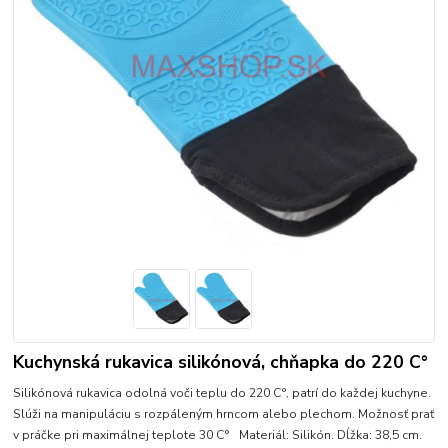
Kuchynská rukavica silikónová, chňapka do 220 C°
Silikónová rukavica odolná voči teplu do 220 C°, patrí do každej kuchyne.
Slúži na manipuláciu s rozpáleným hrncom alebo plechom. Možnosť prať
v práčke pri maximálnej teplote 30 C° Materiál: Silikón. Dĺžka: 38,5 cm.