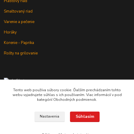
Plastový riad
Smaltovaný riad
Varenie a pečenie
Horáky
Korenie - Paprika
Rošty na grilovanie
+421 902 212 007
od 8:00 - do 16:00 hod
Tento web používa súbory cookie. Ďalším prechádzaním tohto
webu vyjadrujete súhlas s ich používaním. Viac informácií v pod
info@kotlik.sk
kategórií Obchodných podmienok.
Súhlasím
Nastavenia
Copyright © 2017-2027 MACSHOP.SK, všetky práva vyhradené..