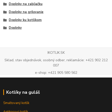
Doplnky na zabíjačku
Doplnky na grilovanie
Doplnky ku kotlíkom
Doplnky
IKOTLIK.SK
Sklad, stav objednávok, osobný odber, reklamácie: +421 902 212
007
e-shop: +421 905 580 562
Kotlíky na guláš
Smaltovaný kotlík
Antikorový kotlík