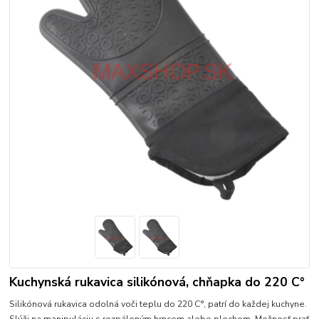
Kuchynská rukavica silikónová, chňapka do 220 C°
Silikónová rukavica odolná voči teplu do 220 C°, patrí do každej kuchyne.