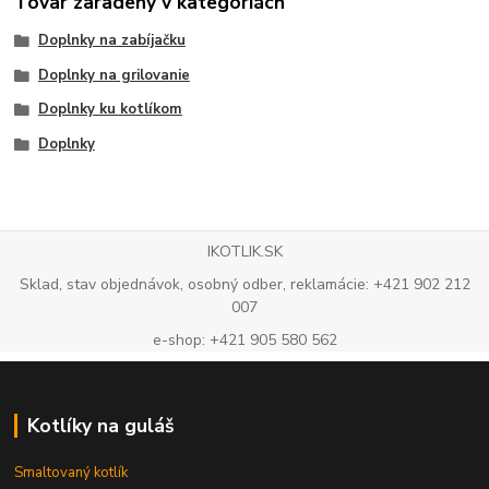
Tovar zaradený v kategóriách
Doplnky na zabíjačku
Doplnky na grilovanie
Doplnky ku kotlíkom
Doplnky
IKOTLIK.SK
Sklad, stav objednávok, osobný odber, reklamácie: +421 902 212
007
e-shop: +421 905 580 562
Kotlíky na guláš
Smaltovaný kotlík