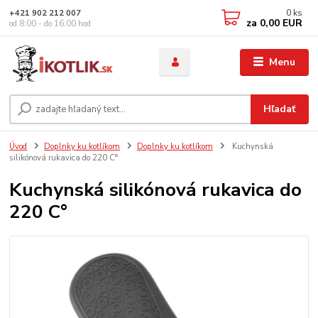
0
ks
+421 902 212 007
za
0,00 EUR
od 8:00 - do 16:00 hod
Menu
Hľadať
Úvod
Doplnky ku kotlíkom
Doplnky ku kotlíkom
Kuchynská
silikónová rukavica do 220 C°
Kuchynská silikónová rukavica do
220 C°