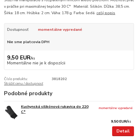
Slúži na manipuláciu s rozpáleným hrncom alebo plechom. Možnosť prať
v práčke pri maximálnej teplote 30 C° Materiál: Silikón. Dĺžka: 38,5 cm.
Šírka: 18 cm. Hrúbka: 2 cm. Váha: 178 g. Farba: šedá.
celý popis
Dostupnosť
momentálne vypredané
Nie sme platcovia DPH
9,50 EUR
/
ks
Momentálne nie je k dispozícii
Číslo produktu:
3818202
Strážiť cenu / dostupnosť
Podobné produkty
Kuchynská silikónová rukavica do 220
momentálne vypredané
C°
9,50 EUR
/
ks
Detail