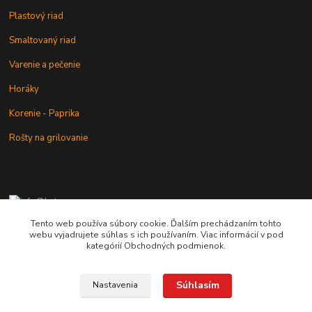
Plastový riad
Smaltovaný riad
Varenie a pečenie
Horáky
Korenie - Paprika
Rošty na grilovanie
+421 902 212 007
od 8:00 - do 16:00 hod
Tento web používa súbory cookie. Ďalším prechádzaním tohto
webu vyjadrujete súhlas s ich používaním. Viac informácií v pod
info@kotlik.sk
kategórií Obchodných podmienok.
Súhlasím
Nastavenia