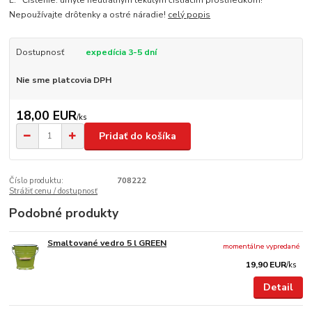
L. Čistenie: umyte neutrálnym tekutým čistiacim prostriedkom!
Nepoužívajte drôtenky a ostré náradie!
celý popis
Dostupnosť
expedícia 3-5 dní
Nie sme platcovia DPH
18,00 EUR
/
ks
Pridať do košíka
Číslo produktu:
708222
Strážiť cenu / dostupnosť
Podobné produkty
Smaltované vedro 5 l GREEN
momentálne vypredané
19,90 EUR
/
ks
Detail