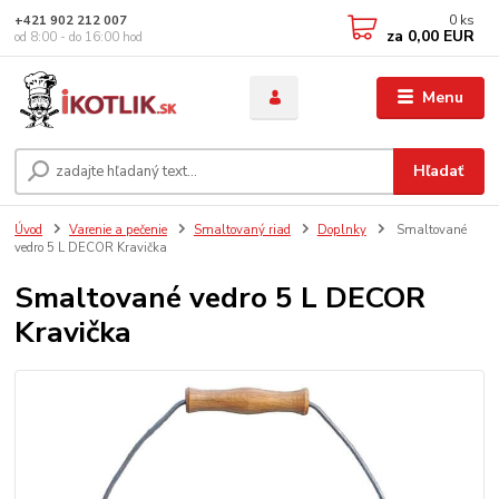
0
ks
+421 902 212 007
za
0,00 EUR
od 8:00 - do 16:00 hod
Menu
Hľadať
Úvod
Varenie a pečenie
Smaltovaný riad
Doplnky
Smaltované
vedro 5 L DECOR Kravička
Smaltované vedro 5 L DECOR
Kravička