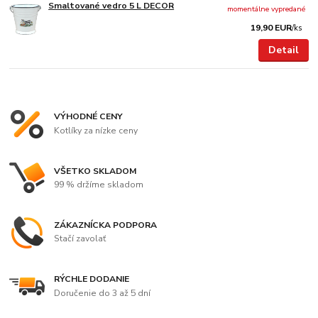
Smaltované vedro 5 L DECOR
momentálne vypredané
19,90 EUR
/
ks
Detail
VÝHODNÉ CENY
Kotlíky za nízke ceny
VŠETKO SKLADOM
99 % držíme skladom
ZÁKAZNÍCKA PODPORA
Stačí zavolať
RÝCHLE DODANIE
Doručenie do 3 až 5 dní