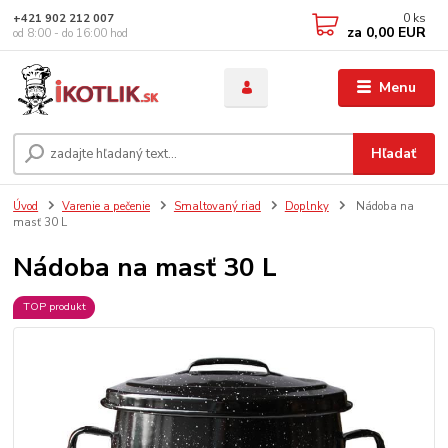
0
ks
+421 902 212 007
za
0,00 EUR
od 8:00 - do 16:00 hod
Menu
Hľadať
Úvod
Varenie a pečenie
Smaltovaný riad
Doplnky
Nádoba na
masť 30 L
Nádoba na masť 30 L
TOP produkt