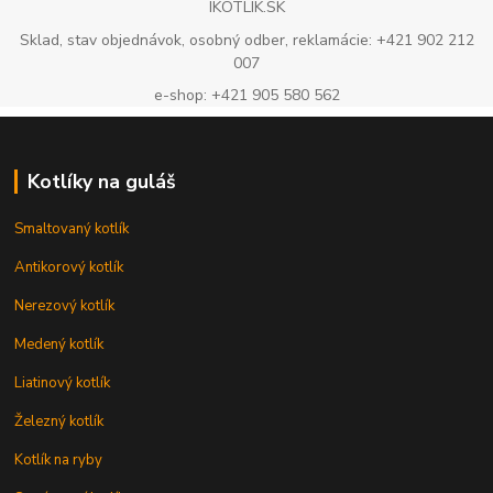
IKOTLIK.SK
Sklad, stav objednávok, osobný odber, reklamácie: +421 902 212
007
e-shop: +421 905 580 562
Kotlíky na guláš
Smaltovaný kotlík
Antikorový kotlík
Nerezový kotlík
Medený kotlík
Liatinový kotlík
Železný kotlík
Kotlík na ryby