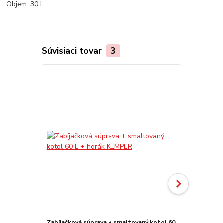
Objem: 30 L
Súvisiaci tovar
3
Zabíjačková súprava + smaltovaný kotol 60
Zabíjačková 