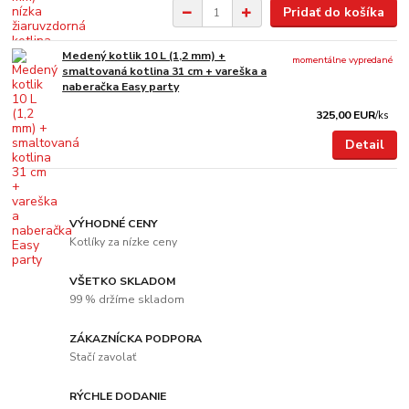
Pridať do košíka
Medený kotlik 10 L (1,2 mm) +
momentálne vypredané
smaltovaná kotlina 31 cm + vareška a
naberačka Easy party
325,00 EUR
/
ks
Detail
VÝHODNÉ CENY
Kotlíky za nízke ceny
VŠETKO SKLADOM
99 % držíme skladom
ZÁKAZNÍCKA PODPORA
Stačí zavolať
RÝCHLE DODANIE