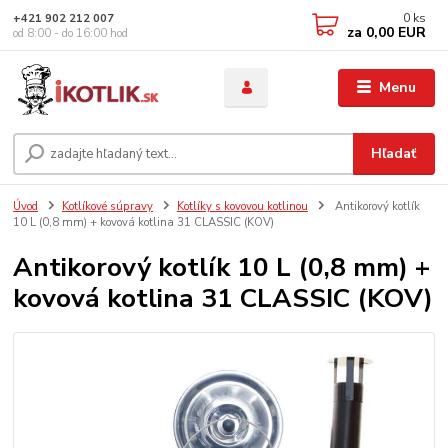
0
ks
+421 902 212 007
za
0,00 EUR
od 8:00 - do 16:00 hod
Menu
Hľadať
Úvod
Kotlíkové súpravy
Kotlíky s kovovou kotlinou
Antikorový kotlík
10 L (0,8 mm) + kovová kotlina 31 CLASSIC (KOV)
Antikorový kotlík 10 L (0,8 mm) +
kovová kotlina 31 CLASSIC (KOV)