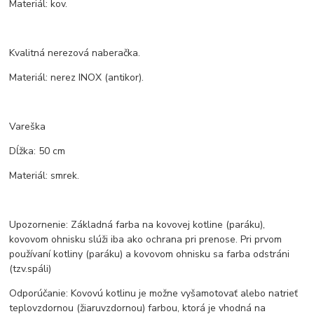
Materiál: kov.
Kvalitná nerezová naberačka.
Materiál: nerez INOX (antikor).
Vareška
Dĺžka: 50 cm
Materiál: smrek.
Upozornenie: Základná farba na kovovej kotline (paráku),
kovovom ohnisku slúži iba ako ochrana pri prenose. Pri prvom
používaní kotliny (paráku) a kovovom ohnisku sa farba odstráni
(tzv.spáli)
Odporúčanie: Kovovú kotlinu je možne vyšamotovať alebo natrieť
teplovzdornou (žiaruvzdornou) farbou, ktorá je vhodná na