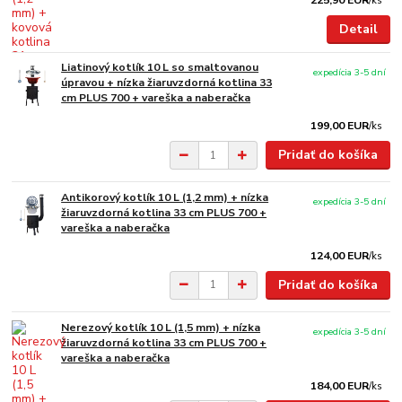
225,90 EUR
/
ks
Detail
Liatinový kotlík 10 L so smaltovanou
expedícia 3-5 dní
úpravou + nízka žiaruvzdorná kotlina 33
cm PLUS 700 + vareška a naberačka
199,00 EUR
/
ks
Pridať do košíka
Antikorový kotlík 10 L (1,2 mm) + nízka
expedícia 3-5 dní
žiaruvzdorná kotlina 33 cm PLUS 700 +
vareška a naberačka
124,00 EUR
/
ks
Pridať do košíka
Nerezový kotlík 10 L (1,5 mm) + nízka
expedícia 3-5 dní
žiaruvzdorná kotlina 33 cm PLUS 700 +
vareška a naberačka
184,00 EUR
/
ks