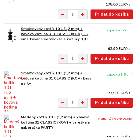
175,00 EUR
/
ks
Pridať do košíka
Smaltovaný kotlík 10 L (1,2 mm) +
expedícia 3-5 dní
kovová kotlina 31 CLASSIC (KOV) + 2
smaltované servírovacie kotlíky 0,8 L
92,90 EUR
/
ks
Pridať do košíka
Smaltovaný kotlík 10 L (1,2 mm) +
expedícia 3-5 dní
kovová kotlina 31 CLASSIC (KOV) Easy
party
77,90 EUR
/
ks
Pridať do košíka
Medený kotlík 10 L (1,2 mm) + kovová
momentálne vypredané
kotlina 31 CLASSIC (KOV) + vareška a
naberačka PARTY