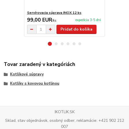
Servírovacia súprava INOX 12 ks
Servírovacia
99,00 EUR
2,90 EU
expedícia 3-5 dní
/
ks
Pridať do košíka
Tovar zaradený v kategóriách
Kotlíkové súpravy
Kotlíky s kovovou kotlinou
IKOTLIK.SK
Sklad, stav objednávok, osobný odber, reklamácie: +421 902 212
007