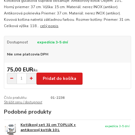
Kotlíková gulášová súprava obsahuje: Antikorový kotlík Objem: 10 L.
Horný priemer: 37 cm. Výška: 15 cm. Materiál: nerez INOX (antikor).
Antikorová pokrievka Priemer: 37 cm. Materiál: nerez INOX (antikor).
Kovová kotlina natretá základnou farbou. Rozmer kotliny: Priemer: 31 cm.
Celková výška: 118...
celý popis
Dostupnosť
expedícia 3-5 dní
Nie sme platcovia DPH
75,00 EUR
/
ks
Pridať do košíka
Číslo produktu:
01-2236
Strážiť cenu / dostupnosť
Podobné produkty
Kotlíkový set 31 cm TOPLUX +
expedícia 3-5 dní
antikorový kotlík 10 L