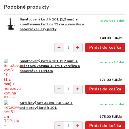
Podobné produkty
Smaltovaný kotlík 10 L (1,2 mm) +
expedícia 3-5 dní
smaltovaná kotlina 31 cm + vareška a
naberačka Easy party
148,00 EUR
/
ks
Pridať do košíka
Smaltovaný kotlík 10 L (1,2 mm) +
expedícia 3-5 dní
nerezová kotlina 31 cm + vareška a
naberačka TOPLUX
171,00 EUR
/
ks
Pridať do košíka
Kotlíkový set 31 cm TOPLUX +
expedícia 3-5 dní
antikorový kotlík 10 L
175,00 EUR
/
ks
Pridať do košíka