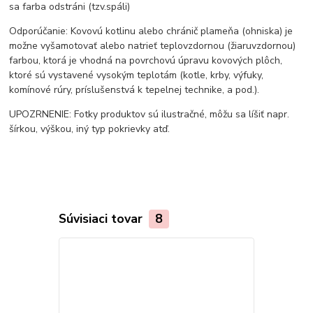
sa farba odstráni (tzv.spáli)
Odporúčanie: Kovovú kotlinu alebo chránič plameňa (ohniska) je
možne vyšamotovať alebo natrieť teplovzdornou (žiaruvzdornou)
farbou, ktorá je vhodná na povrchovú úpravu kovových plôch,
ktoré sú vystavené vysokým teplotám (kotle, krby, výfuky,
komínové rúry, príslušenstvá k tepelnej technike, a pod.).
UPOZRNENIE: Fotky produktov sú ilustračné, môžu sa líšiť napr.
šírkou, výškou, iný typ pokrievky atď.
Súvisiaci tovar
8