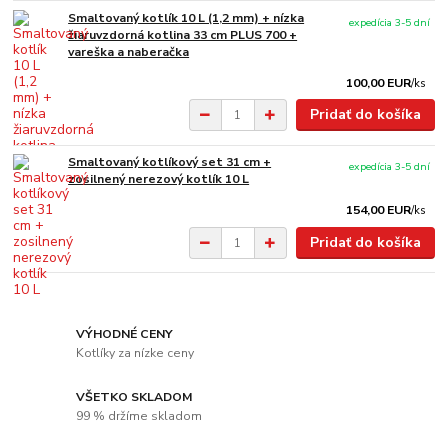
Smaltovaný kotlík 10 L (1,2 mm) + nízka
expedícia 3-5 dní
žiaruvzdorná kotlina 33 cm PLUS 700 +
vareška a naberačka
100,00 EUR
/
ks
Pridať do košíka
Smaltovaný kotlíkový set 31 cm +
expedícia 3-5 dní
zosilnený nerezový kotlík 10 L
154,00 EUR
/
ks
Pridať do košíka
VÝHODNÉ CENY
Kotlíky za nízke ceny
VŠETKO SKLADOM
99 % držíme skladom