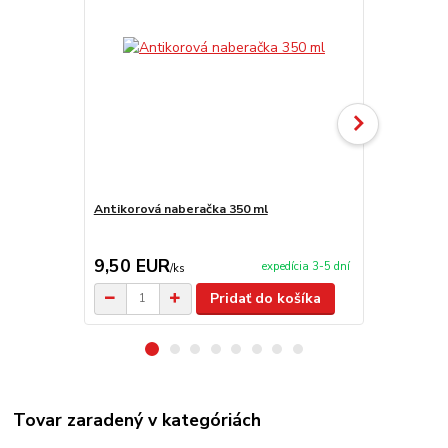
Antikorová naberačka 350 ml
Drevená súp
9,50 EUR
9,90 EU
expedícia 3-5 dní
/
ks
Pridať do košíka
Tovar zaradený v kategóriách