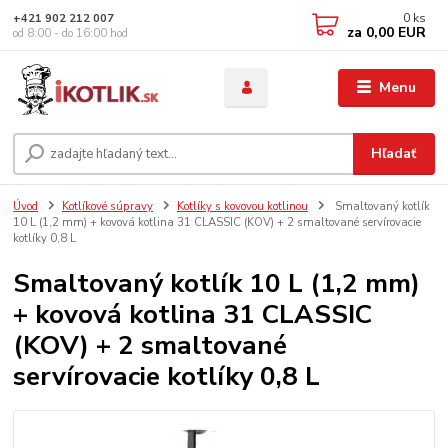
0
ks
+421 902 212 007
za
0,00 EUR
od 8:00 - do 16:00 hod
Menu
Hľadať
Úvod
Kotlíkové súpravy
Kotlíky s kovovou kotlinou
Smaltovaný kotlík
10 L (1,2 mm) + kovová kotlina 31 CLASSIC (KOV) + 2 smaltované servírovacie
kotlíky 0,8 L
Smaltovaný kotlík 10 L (1,2 mm)
+ kovová kotlina 31 CLASSIC
(KOV) + 2 smaltované
servírovacie kotlíky 0,8 L