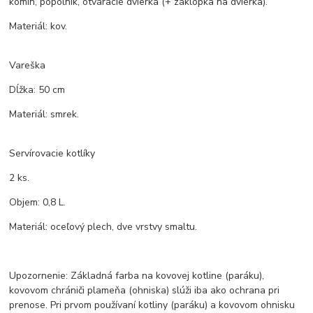
komín, popolník, otváracie dvierka (+ záklopka na dvierka).
Materiál: kov.
Vareška
Dĺžka: 50 cm
Materiál: smrek.
Servírovacie kotlíky
2 ks.
Objem: 0,8 L.
Materiál: oceľový plech, dve vrstvy smaltu.
Upozornenie: Základná farba na kovovej kotline (paráku),
kovovom chrániči plameňa (ohniska) slúži iba ako ochrana pri
prenose. Pri prvom používaní kotliny (paráku) a kovovom ohnisku