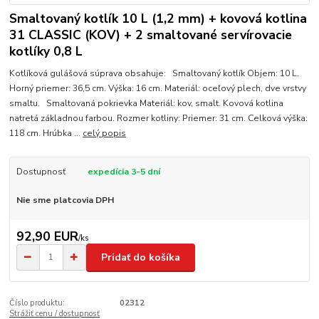
Smaltovaný kotlík 10 L (1,2 mm) + kovová kotlina
31 CLASSIC (KOV) + 2 smaltované servírovacie
kotlíky 0,8 L
Kotlíková gulášová súprava obsahuje: Smaltovaný kotlík Objem: 10 L.
Horný priemer: 36,5 cm. Výška: 16 cm. Materiál: oceľový plech, dve vrstvy
smaltu. Smaltovaná pokrievka Materiál: kov, smalt. Kovová kotlina
natretá základnou farbou. Rozmer kotliny: Priemer: 31 cm. Celková výška:
118 cm. Hrúbka ...
celý popis
Dostupnosť
expedícia 3-5 dní
Nie sme platcovia DPH
92,90 EUR
/
ks
Pridať do košíka
Číslo produktu:
02312
Strážiť cenu / dostupnosť