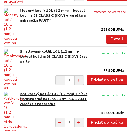
Medený kotlík 10 L (1,2 mm) + kovová
momentálne vypredané
kotlina 31 CLASSIC (KOV) + vareška a
naberačka PARTY
225,90 EUR
/
ks
Detail
Smaltovaný kotlík 10 L (1,2 mm) +
expedícia 3-5 dní
kovová kotlina 31 CLASSIC (KOV) Easy
party
77,90 EUR
/
ks
Pridať do košíka
Antikorový kotlík 10 L (1,2 mm) + nízka
expedícia 3-5 dní
žiaruvzdorná kotlina 33 cm PLUS 700 +
vareška a naberačka
124,00 EUR
/
ks
Pridať do košíka