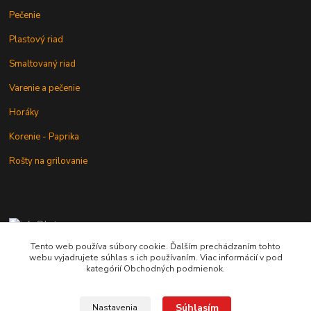
Pečenie
Plastový riad
Smaltovaný riad
Varenie a pečenie
Horáky
Korenie - Paprika
Rošty na grilovanie
+421 902 212 007
od 8:00 - do 16:00 hod
Tento web používa súbory cookie. Ďalším prechádzaním tohto
webu vyjadrujete súhlas s ich používaním. Viac informácií v pod
info@kotlik.sk
kategórií Obchodných podmienok.
Súhlasím
Nastavenia