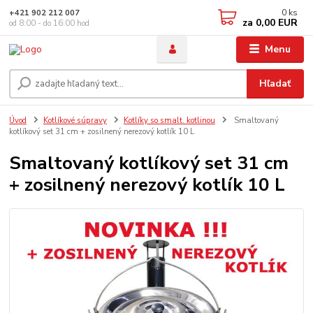
0
ks
+421 902 212 007
za
0,00 EUR
od 8:00 - do 16:00 hod
Menu
Hľadať
Úvod
Kotlíkové súpravy
Kotlíky so smalt. kotlinou
Smaltovaný
kotlíkový set 31 cm + zosilnený nerezový kotlík 10 L
Smaltovaný kotlíkový set 31 cm
+ zosilnený nerezový kotlík 10 L