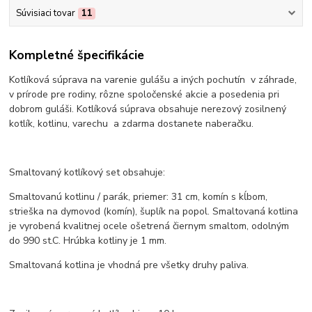
Súvisiaci tovar
11
Kompletné špecifikácie
Kotlíková súprava na varenie gulášu a iných pochutín v záhrade,
v prírode pre rodiny, rôzne spoločenské akcie a posedenia pri
dobrom guláši. Kotlíková súprava obsahuje nerezový zosilnený
kotlík, kotlinu, varechu a zdarma dostanete naberačku.
Smaltovaný kotlíkový set obsahuje:
Smaltovanú kotlinu / parák, priemer: 31 cm, komín s kĺbom,
strieška na dymovod (komín), šuplík na popol. Smaltovaná kotlina
je vyrobená kvalitnej ocele ošetrená čiernym smaltom, odolným
do 990 st.C. Hrúbka kotliny je 1 mm.
Smaltovaná kotlina je vhodná pre všetky druhy paliva.