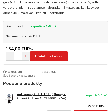
guláši. Kotlíková súprava obsahuje nerezový zosilnený kotlík, kotlinu,
varechu a zdarma dostanete naberačku. Smaltovaný kotlíkový set
obsahuje: Smaltovanú kotlinu ...
celý popis
Dostupnosť
expedícia 3-5 dní
Nie sme platcovia DPH
154,00 EUR
/
ks
Pridať do košíka
Číslo produktu:
311002SM
Strážiť cenu / dostupnosť
Podobné produkty
Antikorový kotlík 10 L (0,8 mm) +
expedícia 3-5 dní
kovová kotlina 31 CLASSIC (KOV)
75,00 EUR
/
ks