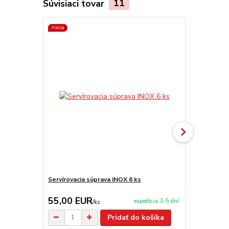
Súvisiaci tovar
11
Akcia
Servírovacia súprava INOX 6 ks
Teleskopick
kladkou VA
55,00 EUR
39,00 E
expedícia 3-5 dní
/
ks
Pridať do košíka