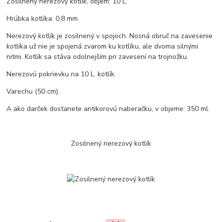
Zosilnený nerezový kotlík, objem: 10 L.
Hrúbka kotlíka: 0,8 mm.
Nerezový kotlík je zosilnený v spojoch. Nosná obruč na zavesenie
kotlíka už nie je spojená zvarom ku kotlíku, ale dvoma silnými
nitmi. Kotlík sa stáva odolnejším pri zavesení na trojnožku.
Nerezovú pokrievku na 10 L. kotlík.
Varechu (50 cm).
A ako darček dostanete antikorovú naberačku, v objeme: 350 ml.
Zosilnený nerezový kotlík