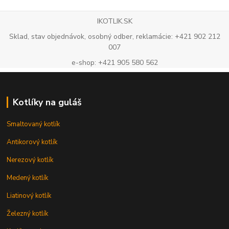
IKOTLIK.SK
Sklad, stav objednávok, osobný odber, reklamácie: +421 902 212
007
e-shop: +421 905 580 562
Kotlíky na guláš
Smaltovaný kotlík
Antikorový kotlík
Nerezový kotlík
Medený kotlík
Liatinový kotlík
Železný kotlík