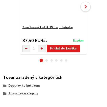
Smaltovaný kotlík 25 L + pokrievka
Smaltovaný k
37,50 EUR
41,90 E
Skladom
/
ks
Pridať do košíka
Tovar zaradený v kategóriách
Doplnky ku kotlíkom
Trojnožky a stojany