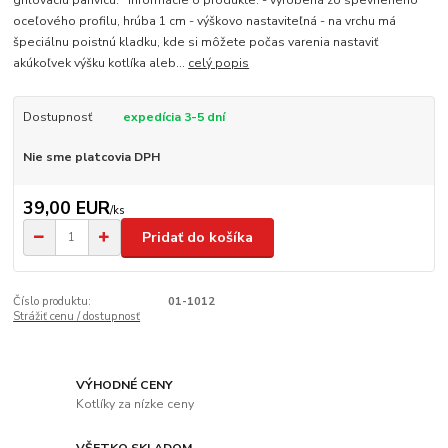
grilovaciu panvicu. Informácie o produkte: - vyrobená zo spevneného
oceľového profilu, hrúba 1 cm - výškovo nastaviteľná - na vrchu má
špeciálnu poistnú kladku, kde si môžete počas varenia nastaviť
akúkoľvek výšku kotlíka aleb...
celý popis
Dostupnosť
expedícia 3-5 dní
Nie sme platcovia DPH
39,00 EUR
/
ks
Pridať do košíka
Číslo produktu:
01-1012
Strážiť cenu / dostupnosť
VÝHODNÉ CENY
Kotlíky za nízke ceny
VŠETKO SKLADOM