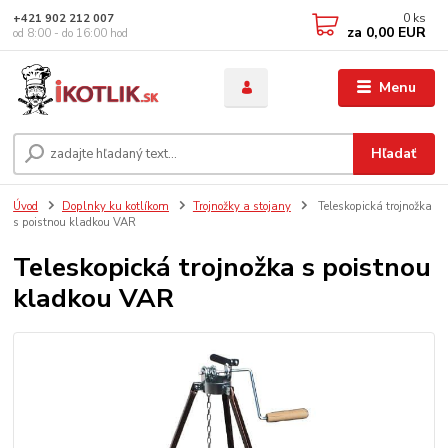
0
ks
+421 902 212 007
za
0,00 EUR
od 8:00 - do 16:00 hod
Menu
Hľadať
Úvod
Doplnky ku kotlíkom
Trojnožky a stojany
Teleskopická trojnožka
s poistnou kladkou VAR
Teleskopická trojnožka s poistnou
kladkou VAR