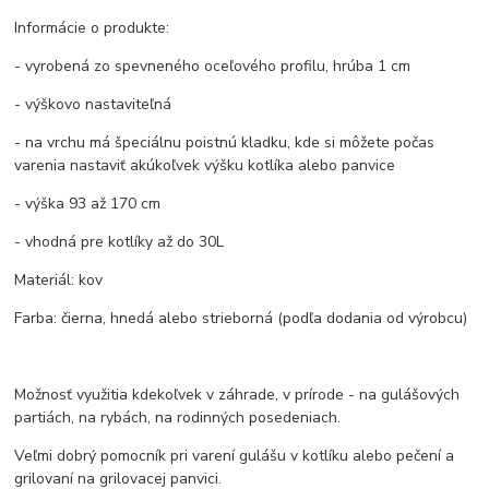
Informácie o produkte:
- vyrobená zo spevneného oceľového profilu, hrúba 1 cm
- výškovo nastaviteľná
- na vrchu má špeciálnu poistnú kladku, kde si môžete počas
varenia nastaviť akúkoľvek výšku kotlíka alebo panvice
- výška 93 až 170 cm
- vhodná pre kotlíky až do 30L
Materiál: kov
Farba: čierna, hnedá alebo strieborná (podľa dodania od výrobcu)
Možnosť využitia kdekoľvek v záhrade, v prírode - na gulášových
partiách, na rybách, na rodinných posedeniach.
Veľmi dobrý pomocník pri varení gulášu v kotlíku alebo pečení a
grilovaní na grilovacej panvici.