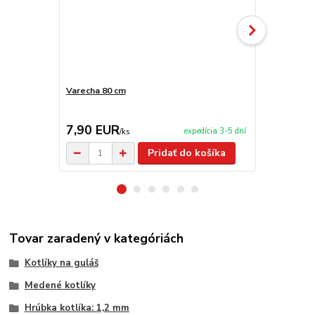
Varecha 80 cm
Nerezová ko
TOPLUX
7,90 EUR
200,00 
expedícia 3-5 dní
/
ks
Pridať do košíka
Tovar zaradený v kategóriách
Kotlíky na guláš
Medené kotlíky
Hrúbka kotlíka: 1,2 mm