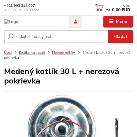
0
ks
+421 902 212 007
za
0,00 EUR
od 8:00 - do 16:00 hod
Menu
Hľadať
Úvod
Kotlíky na guláš
Medené kotlíky
Medený kotlík 30 L + nerezová
pokrievka
Medený kotlík 30 L + nerezová
pokrievka