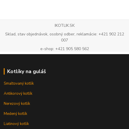
IKOTLIK.SK
Sklad, stav objednávok, osobný odber, reklamácie: +421 902 212
007
e-shop: +421 905 580 562
Kotlíky na guláš
Smaltovaný kotlík
Antikorový kotlík
Nerezový kotlík
Medený kotlík
Liatinový kotlík