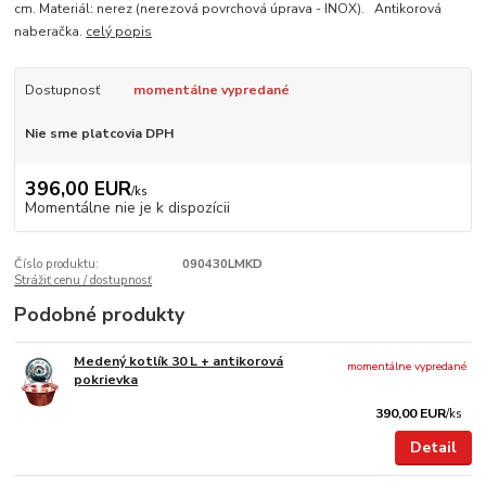
cm. Materiál: nerez (nerezová povrchová úprava - INOX). Antikorová
naberačka.
celý popis
Dostupnosť
momentálne vypredané
Nie sme platcovia DPH
396,00 EUR
/
ks
Momentálne nie je k dispozícii
Číslo produktu:
090430LMKD
Strážiť cenu / dostupnosť
Podobné produkty
Medený kotlík 30 L + antikorová
momentálne vypredané
pokrievka
390,00 EUR
/
ks
Detail