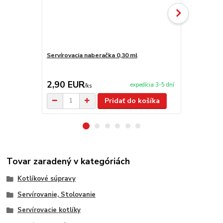
Servírovacia naberačka 0,30 ml
Antikorový k
kotlina 36 c
TOPLUX
2,90 EUR
210,00 
expedícia 3-5 dní
/
ks
Pridať do košíka
Tovar zaradený v kategóriách
Kotlíkové súpravy
Servírovanie, Stolovanie
Servírovacie kotlíky