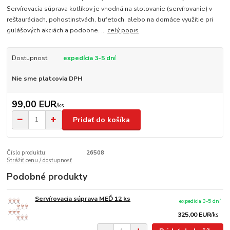
Servírovacia súprava kotlíkov je vhodná na stolovanie (servírovanie) v
reštauráciach, pohostinstvách, bufetoch, alebo na domáce využitie pri
gulášových akciách a podobne. ...
celý popis
Dostupnosť
expedícia 3-5 dní
Nie sme platcovia DPH
99,00 EUR
/
ks
Pridať do košíka
Číslo produktu:
26508
Strážiť cenu / dostupnosť
Podobné produkty
Servírovacia súprava MEĎ 12 ks
expedícia 3-5 dní
325,00 EUR
/
ks