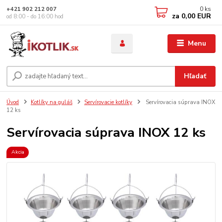
0
ks
+421 902 212 007
za
0,00 EUR
od 8:00 - do 16:00 hod
Menu
Hľadať
Úvod
Kotlíky na guláš
Servírovacie kotlíky
Servírovacia súprava INOX
12 ks
Servírovacia súprava INOX 12 ks
Akcia