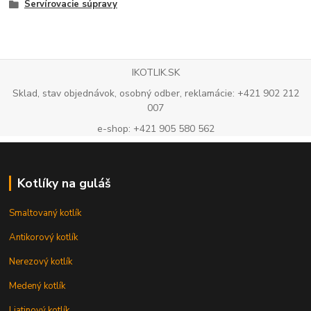
Servírovacie súpravy
IKOTLIK.SK
Sklad, stav objednávok, osobný odber, reklamácie: +421 902 212
007
e-shop: +421 905 580 562
Kotlíky na guláš
Smaltovaný kotlík
Antikorový kotlík
Nerezový kotlík
Medený kotlík
Liatinový kotlík