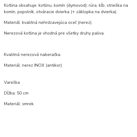
Kotlina obsahuje: kotlinu, komín (dymovod): rúra, kĺb, strieška na
komín, popolník, otváracie dvierka (+ záklopka na dvierka).
Materiál: kvalitná nehrdzavejúca oceľ (nerez).
Nerezová kotlina je vhodná pre všetky druhy paliva.
Kvalitná nerezová naberačka.
Materiál: nerez INOX (antikor).
Vareška
Dĺžka: 50 cm
Materiál: smrek.