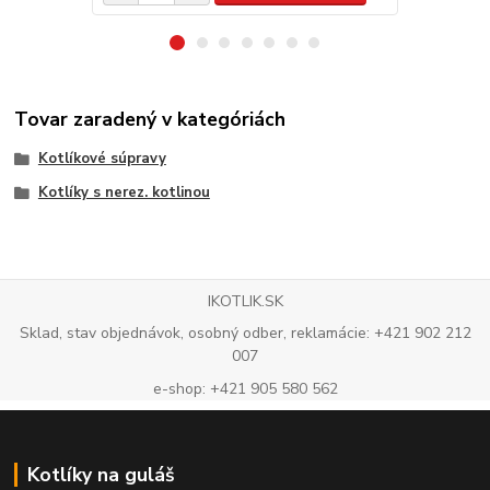
Tovar zaradený v kategóriách
Kotlíkové súpravy
Kotlíky s nerez. kotlinou
IKOTLIK.SK
Sklad, stav objednávok, osobný odber, reklamácie: +421 902 212
007
e-shop: +421 905 580 562
Kotlíky na guláš