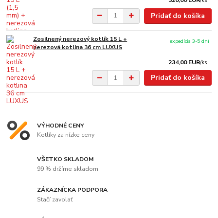
320,00 EUR
/
ks
Pridať do košíka
Zosilnený nerezový kotlík 15 L +
expedícia 3-5 dní
nerezová kotlina 36 cm LUXUS
234,00 EUR
/
ks
Pridať do košíka
VÝHODNÉ CENY
Kotlíky za nízke ceny
VŠETKO SKLADOM
99 % držíme skladom
ZÁKAZNÍCKA PODPORA
Stačí zavolať