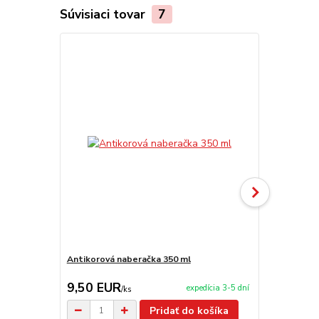
Súvisiaci tovar
7
Akcia
Antikorová naberačka 350 ml
Servírovacia
9,50 EUR
99,00 E
expedícia 3-5 dní
/
ks
Pridať do košíka