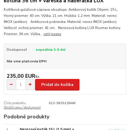
kotlina 36 cm + vareška a naberačka LUX
Kotlíková gulášová súprava obsahuje: Antikorový kotlík Objem: 15 L.
Horný priemer: 43 cm. Výška: 21 cm. Hrúbka: 1,2 mm. Materiál: nerez
INOX (antikor). Antikorová pokrievka. Materiál: nerez INOX (antikor).
Veľkosť: vrchný priemer: 41 cm. Nerezová kotlina LUX Rozmer kotliny:
Priemer: 36 cm. Výška...
celý popis
Dostupnosť
expedícia 3-5 dní
Nie sme platcovia DPH
235,00 EUR
/
ks
Pridať do košíka
Číslo produktu:
012-361512NAN
Strážiť cenu / dostupnosť
Podobné produkty
Nerezový kotlík 15 L (1,5 mm) +