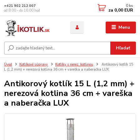
0
ks
+421 902 212 007
za
0,00 EUR
od 8:00 - do 16:00 hod
Menu
Hľadať
Úvod
Kotlíkové súpravy
Kotlíky s nerez. kotlinou
Antikorový kotlík 15
L (1,2 mm) + nerezová kotlina 36 cm + vareška a naberačka LUX
Antikorový kotlík 15 L (1,2 mm) +
nerezová kotlina 36 cm + vareška
a naberačka LUX