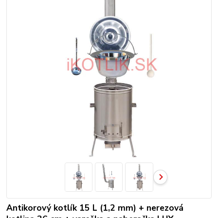
Antikorový kotlík 15 L (1,2 mm) + nerezová