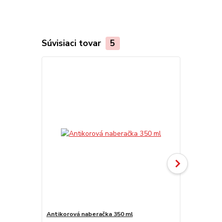
Súvisiaci tovar
5
Akcia
Antikorová naberačka 350 ml
Servírovacia