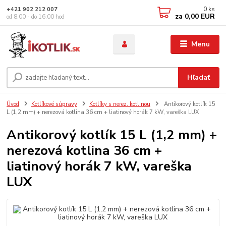
0
ks
+421 902 212 007
za
0,00 EUR
od 8:00 - do 16:00 hod
Menu
Hľadať
Úvod
Kotlíkové súpravy
Kotlíky s nerez. kotlinou
Antikorový kotlík 15
L (1,2 mm) + nerezová kotlina 36 cm + liatinový horák 7 kW, vareška LUX
Antikorový kotlík 15 L (1,2 mm) +
nerezová kotlina 36 cm +
liatinový horák 7 kW, vareška
LUX