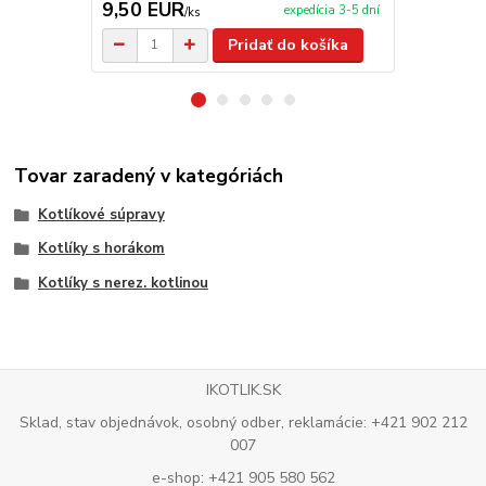
9,50 EUR
209,00 
expedícia 3-5 dní
/
ks
Pridať do košíka
Tovar zaradený v kategóriách
Kotlíkové súpravy
Kotlíky s horákom
Kotlíky s nerez. kotlinou
IKOTLIK.SK
Sklad, stav objednávok, osobný odber, reklamácie: +421 902 212
007
e-shop: +421 905 580 562