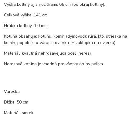
Výška kotliny aj s nožičkami: 65 cm (po okraj kotliny).
Celková výška: 141 cm.
Hrúbka kotliny: 1,0 mm.
Kotlina obsahuje: kotlinu, komín (dymovod): rúra, kĺb, strieška na
komín, popolník, otváracie dvierka (+ záklopka na dvierka).
Materiál: kvalitná nehrdzavejúca oceľ (nerez).
Nerezová kotlina je vhodná pre všetky druhy paliva.
Vareška
Dĺžka: 50 cm
Materiál: smrek.