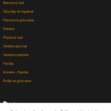
Nerezový riad
Obuváky do topánok
Panvice na grilovanie
Pečenie
Plastový riad
Smaltovaný riad
Varenie a pečenie
Horáky
Korenie - Paprika
Rošty na grilovanie
+421 902 212 007
od 8:00 - do 16:00 hod