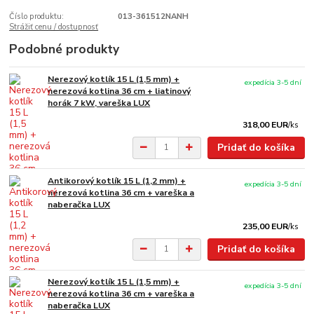
Číslo produktu:
013-361512NANH
Strážiť cenu / dostupnosť
Podobné produkty
Nerezový kotlík 15 L (1,5 mm) +
expedícia 3-5 dní
nerezová kotlina 36 cm + liatinový
horák 7 kW, vareška LUX
318,00 EUR
/
ks
Pridať do košíka
Antikorový kotlík 15 L (1,2 mm) +
expedícia 3-5 dní
nerezová kotlina 36 cm + vareška a
naberačka LUX
235,00 EUR
/
ks
Pridať do košíka
Nerezový kotlík 15 L (1,5 mm) +
expedícia 3-5 dní
nerezová kotlina 36 cm + vareška a
naberačka LUX