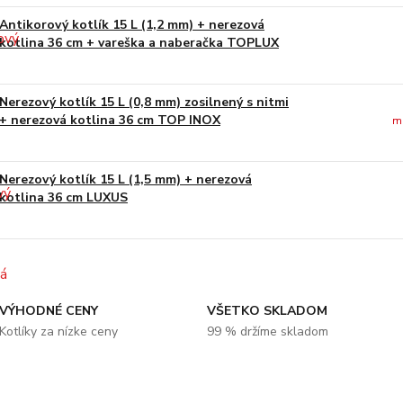
Antikorový kotlík 15 L (1,2 mm) + nerezová
kotlina 36 cm + vareška a naberačka TOPLUX
Nerezový kotlík 15 L (0,8 mm) zosilnený s nitmi
+ nerezová kotlina 36 cm TOP INOX
m
Nerezový kotlík 15 L (1,5 mm) + nerezová
kotlina 36 cm LUXUS
VÝHODNÉ CENY
VŠETKO SKLADOM
Kotlíky za nízke ceny
99 % držíme skladom