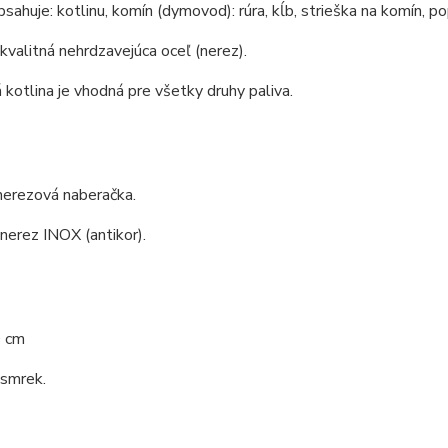
bsahuje: kotlinu, komín (dymovod): rúra, kĺb, strieška na komín, po
 kvalitná nehrdzavejúca oceľ (nerez).
kotlina je vhodná pre všetky druhy paliva.
nerezová naberačka.
 nerez INOX (antikor).
0 cm
 smrek.