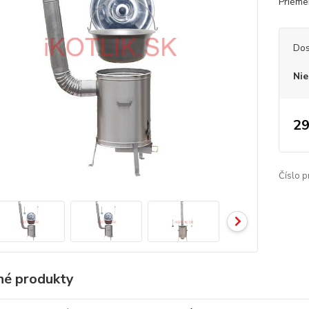
Priemer
Dos
Nie
29
Číslo p
é produkty