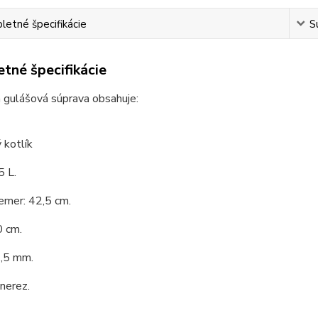
etné špecifikácie
S
tné špecifikácie
 gulášová súprava obsahuje:
 kotlík
5 L.
emer: 42,5 cm.
0 cm.
1,5 mm.
 nerez.