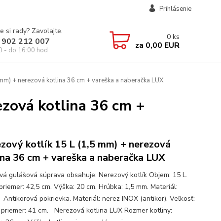
Prihlásenie
e si rady? Zavolajte.
0
ks
 902 212 007
za
0,00 EUR
0 - do 16:00 hod
 mm) + nerezová kotlina 36 cm + vareška a naberačka LUX
ezová kotlina 36 cm +
zový kotlík 15 L (1,5 mm) + nerezová
ina 36 cm + vareška a naberačka LUX
ová gulášová súprava obsahuje: Nerezový kotlík Objem: 15 L.
priemer: 42,5 cm. Výška: 20 cm. Hrúbka: 1,5 mm. Materiál:
 Antikorová pokrievka. Materiál: nerez INOX (antikor). Veľkosť:
 priemer: 41 cm. Nerezová kotlina LUX Rozmer kotliny: