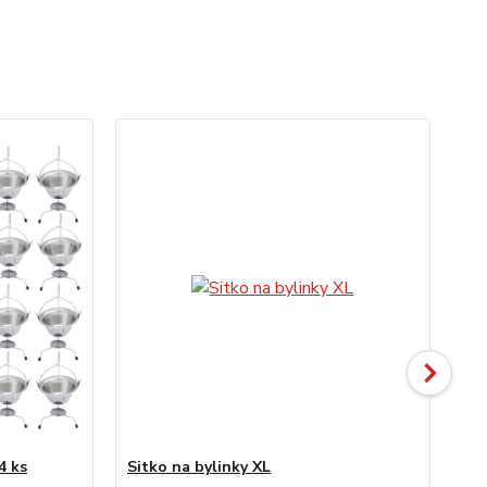
4 ks
Sitko na bylinky XL
Lis