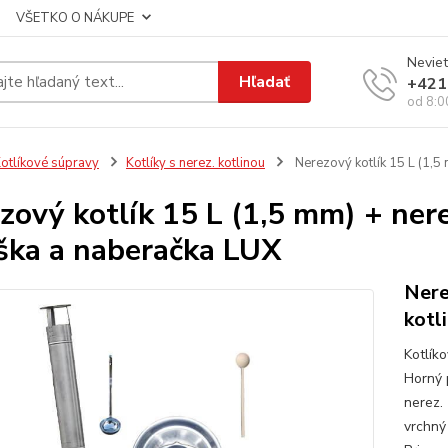
VŠETKO O NÁKUPE
Neviet
Hľadať
+421
od 8:0
otlíkové súpravy
Kotlíky s nerez. kotlinou
Nerezový kotlík 15 L (1,5
zový kotlík 15 L (1,5 mm) + ner
ška a naberačka LUX
Nere
kotl
Kotlík
Horný 
nerez.
vrchný