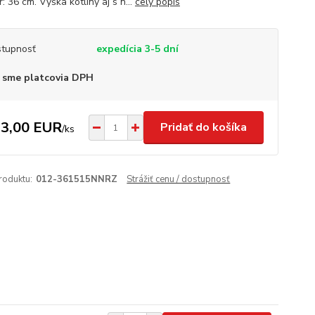
: 36 cm. Výška kotliny aj s n...
celý popis
tupnosť
expedícia 3-5 dní
 sme platcovia DPH
3,00 EUR
Pridať do košíka
/
ks
roduktu:
012-361515NNRZ
Strážiť cenu / dostupnosť