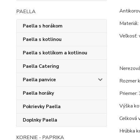
Antikorov
PAELLA
Materiál:
Paella s horákom
Veľkosť: 
Paella s kotlinou
Paella s kotlíkom a kotlinou
Paella Catering
Nerezová
Paella panvice
Rozmer ko
Priemer: 
Paella horáky
Výška kot
Pokrievky Paella
Celková 
Doplnky Paella
Hrúbka ko
KORENIE - PAPRIKA