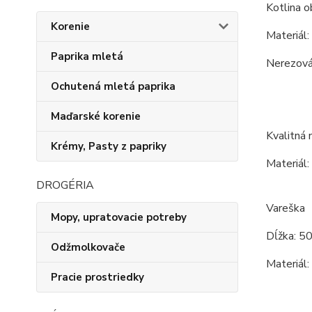
Kotlina o
Korenie
Materiál:
Paprika mletá
Nerezová 
Ochutená mletá paprika
Maďarské korenie
Kvalitná 
Krémy, Pasty z papriky
Materiál:
DROGÉRIA
Vareška
Mopy, upratovacie potreby
Dĺžka: 5
Odžmolkovače
Materiál:
Pracie prostriedky