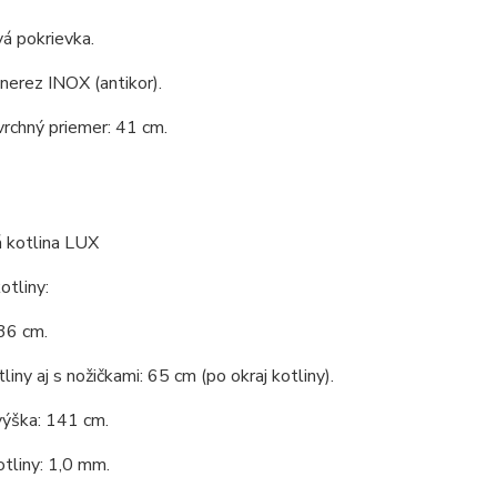
á pokrievka.
 nerez INOX (antikor).
vrchný priemer: 41 cm.
 kotlina LUX
tliny:
36 cm.
liny aj s nožičkami: 65 cm (po okraj kotliny).
výška: 141 cm.
tliny: 1,0 mm.