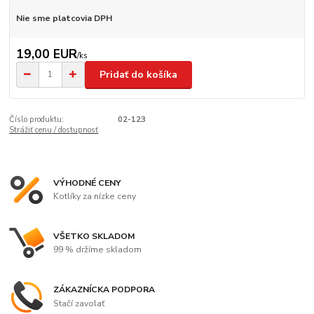
Nie sme platcovia DPH
19,00 EUR
/
ks
Pridať do košíka
Číslo produktu:
02-123
Strážiť cenu / dostupnosť
VÝHODNÉ CENY
Kotlíky za nízke ceny
VŠETKO SKLADOM
99 % držíme skladom
ZÁKAZNÍCKA PODPORA
Stačí zavolať