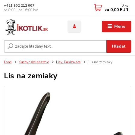
0
ks
+421 902 212 007
za
0,00 EUR
od 8:00 - do 16:00 hod
Menu
Hľadať
Úvod
Kuchynské nástroje
Lisy, Pasírovače
Lis na zemiaky
Lis na zemiaky