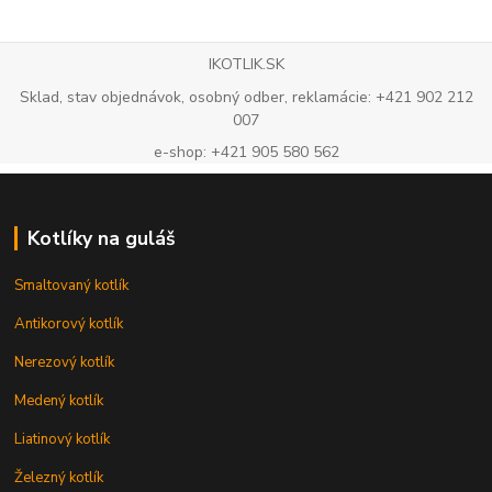
IKOTLIK.SK
Sklad, stav objednávok, osobný odber, reklamácie: +421 902 212
007
e-shop: +421 905 580 562
Kotlíky na guláš
Smaltovaný kotlík
Antikorový kotlík
Nerezový kotlík
Medený kotlík
Liatinový kotlík
Železný kotlík