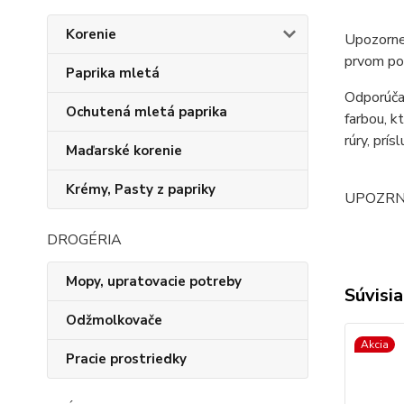
Korenie
Upozornen
prvom pou
Paprika mletá
Odporúčan
Ochutená mletá paprika
farbou, k
rúry, prís
Maďarské korenie
Krémy, Pasty z papriky
UPOZRNENI
DROGÉRIA
Mopy, upratovacie potreby
Súvisia
Odžmolkovače
Akcia
Pracie prostriedky