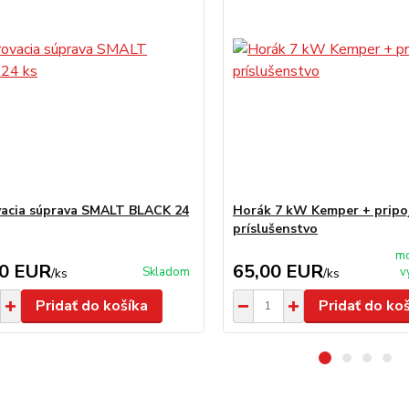
vacia súprava SMALT BLACK 24
Horák 7 kW Kemper + pripo
príslušenstvo
mo
00 EUR
65,00 EUR
Skladom
v
/
ks
/
ks
Pridať do košíka
Pridať do ko