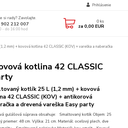
Prihlásenie
e si rady? Zavolajte.
0
ks
 902 212 007
za
0,00 EUR
0 - do 16:00 hod
 (1,2 mm) + kovová kotlina 42 CLASSIC (KOV) + vareška a naberačka
kovová kotlina 42 CLASSIC
arty
tovaný kotlík 25 L (1,2 mm) + kovová
ina 42 CLASSIC (KOV) + antikorová
račka a drevená vareška Easy party
ová gulášová súprava obsahuje: Smaltovaný kotlík Objem: 25
ný priemer: 48 cm. Výška: 21 cm. Materiál: oceľový plech, dve