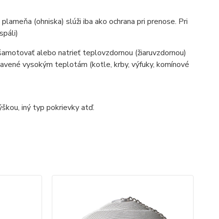
plameňa (ohniska) slúži iba ako ochrana pri prenose. Pri
spáli)
šamotovať alebo natrieť teplovzdornou (žiaruvzdornou)
stavené vysokým teplotám (kotle, krby, výfuky, komínové
škou, iný typ pokrievky atď.