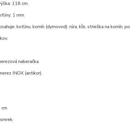
výška: 118 cm.
tliny: 1 mm.
bsahuje: kotlinu, komín (dymovod): rúra, kĺb, strieška na komín, po
 kov.
nerezová naberačka.
 nerez INOX (antikor).
0 cm
 smrek.