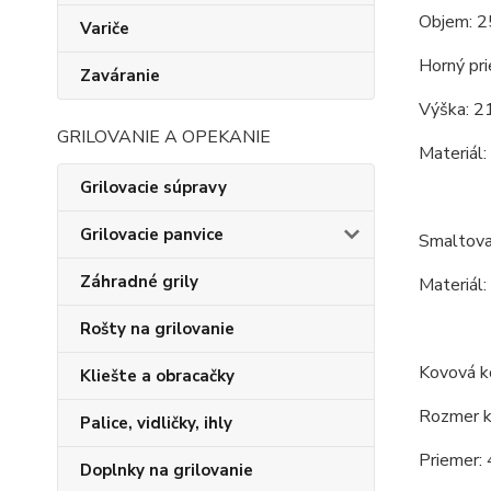
Objem: 2
Variče
Horný pri
Zaváranie
Výška: 2
GRILOVANIE A OPEKANIE
Materiál:
Grilovacie súpravy
Grilovacie panvice
Smaltova
Záhradné grily
Materiál:
Rošty na grilovanie
Kovová ko
Kliešte a obracačky
Rozmer ko
Palice, vidličky, ihly
Priemer: 
Doplnky na grilovanie