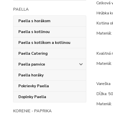
Celková 
PAELLA
Hrúbka ko
Paella s horákom
Kotlina o
Paella s kotlinou
Materiál:
Paella s kotlíkom a kotlinou
Kvalitná 
Paella Catering
Materiál:
Paella panvice
Paella horáky
Vareška
Pokrievky Paella
Dĺžka: 5
Doplnky Paella
Materiál:
KORENIE - PAPRIKA