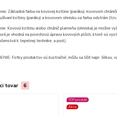
ie: Základná farba na kovovej kotline (paráku), kovovom chrániči 
žívaní kotliny (paráku) a kovovom ohnisku sa farba odstráni (tzv.
ie: Kovovú kotlinu alebo chránič plameňa (ohniska) je možne vy
torá je vhodná na povrchovú úpravu kovových plôch, ktoré sú vy
lušenstvá k tepelnej technike, a pod.).
E: Fotky produktov sú ilustračné, môžu sa líšiť napr. šírkou, vý
ci tovar
6
TOP produkt
Akcia