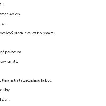
5 L.
emer: 48 cm.
1 cm.
 oceľový plech, dve vrstvy smaltu.
ná pokrievka
 kov, smalt.
tlina natretá základnou farbou.
tliny:
42 cm.