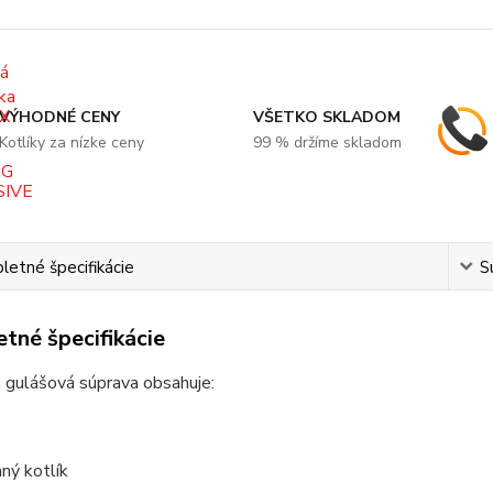
VÝHODNÉ CENY
VŠETKO SKLADOM
Kotlíky za nízke ceny
99 % držíme skladom
etné špecifikácie
S
tné špecifikácie
 gulášová súprava obsahuje:
ný kotlík