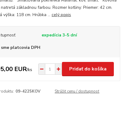
 smaltu. Smaltovaná pokrievka Materiál: kov, smalt. Kovová
a natretá základnou farbou. Rozmer kotliny: Priemer: 42 cm.
á výška: 118 cm. Hrúbka ...
celý popis
tupnosť
expedícia 3-5 dní
 sme platcovia DPH
5,00 EUR
Pridať do košíka
/
ks
roduktu:
09-4225KOV
Strážiť cenu / dostupnosť