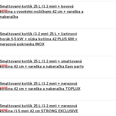
Smaltovaný kotlík 25 L (1,2 mm) + kovová
kotlina s vysokými nožičkami 42 cm + vareška a
naberačka
Smaltovaný kotlík (1,2 mm) 25 L + liatinový
horák 5,5 kW + nízka kotlina 42 PLUS 600 +
nerezová pokrievka INOX
Smaltovaný kotlík 25 L (1,2 mm) + smaltovaná
kotlina 42 cm + vareška a naberačka Easy party
Smaltovaný kotlík 25 L (1,2 mm) + nerezová
kotlina 42 cm + vareška a naberačka TOPLUX
Smaltovaný kotlík 25 L (1,2 mm) + nerezová
kotlina (1,5 mm) 42 cm STRONG EXCLUSIVE