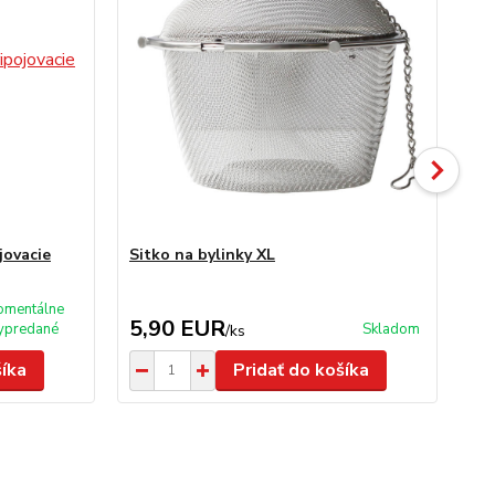
jovacie
Sitko na bylinky XL
Lis
mentálne
5,90 EUR
7
ypredané
Skladom
/
ks
šíka
Pridať do košíka