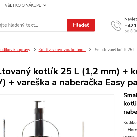
VŠETKO O NÁKUPE
Neviet
Hľadať
+421
od 8:0
otlíkové súpravy
Kotlíky s kovovou kotlinou
Smaltovaný kotlík 25 L
tovaný kotlík 25 L (1,2 mm) + 
) + vareška a naberačka Easy p
Smal
kotl
nabe
Kotlík
L. Hor