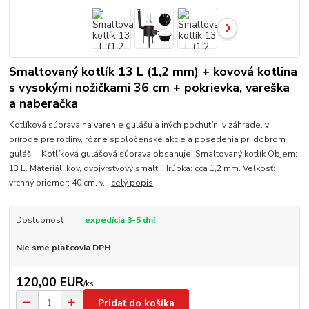
Smaltovaný kotlík 13 L (1,2 mm) + kovová kotlina
s vysokými nožičkami 36 cm + pokrievka, vareška
a naberačka
Kotlíková súprava na varenie gulášu a iných pochutín v záhrade, v
prírode pre rodiny, rôzne spoločenské akcie a posedenia pri dobrom
guláši. Kotlíková gulášová súprava obsahuje: Smaltovaný kotlík Objem:
13 L. Materiál: kov, dvojvrstvový smalt. Hrúbka: cca 1,2 mm. Veľkosť:
vrchný priemer: 40 cm, v...
celý popis
Dostupnosť
expedícia 3-5 dní
Nie sme platcovia DPH
120,00 EUR
/
ks
Pridať do košíka