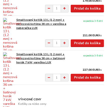
179,00 EUR
/
ks
Pridať do košíka
Smaltovaný kotlík 13 L (1,2 mm) +
expedícia 3-5 dní
nerezová kotlina 36 cm + vareška a
naberačka LUX
211,00 EUR
/
ks
Pridať do košíka
Smaltovaný kotlík 13 L (1,2 mm) +
expedícia 3-5 dní
nerezová kotlina 36 cm + liatinový
horák 7 kW, vareška LUX
227,00 EUR
/
ks
Pridať do košíka
VÝHODNÉ CENY
Kotlíky za nízke ceny