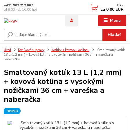
0
ks
+421 902 212 007
za
0,00 EUR
od 8:00 - do 16:00 hod
Menu
Hľadať
Úvod
Kotlíkové súpravy
Kotlíky s kovovou kotlinou
Smaltovaný kotlík
13 L (1,2 mm) + kovová kotlina s vysokými nožičkami 36 cm + vareška a
naberačka
Smaltovaný kotlík 13 L (1,2 mm)
+ kovová kotlina s vysokými
nožičkami 36 cm + vareška a
naberačka
Novinka