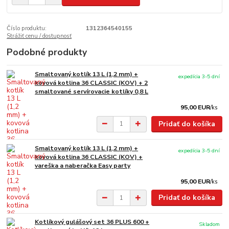
Číslo produktu:
1312364540155
Strážiť cenu / dostupnosť
Podobné produkty
Smaltovaný kotlík 13 L (1,2 mm) +
expedícia 3-5 dní
kovová kotlina 36 CLASSIC (KOV) + 2
smaltované servírovacie kotlíky 0,8 L
95,00 EUR
/
ks
Pridať do košíka
Smaltovaný kotlík 13 L (1,2 mm) +
expedícia 3-5 dní
kovová kotlina 36 CLASSIC (KOV) +
vareška a naberačka Easy party
95,00 EUR
/
ks
Pridať do košíka
Kotlíkový gulášový set 36 PLUS 600 +
Skladom