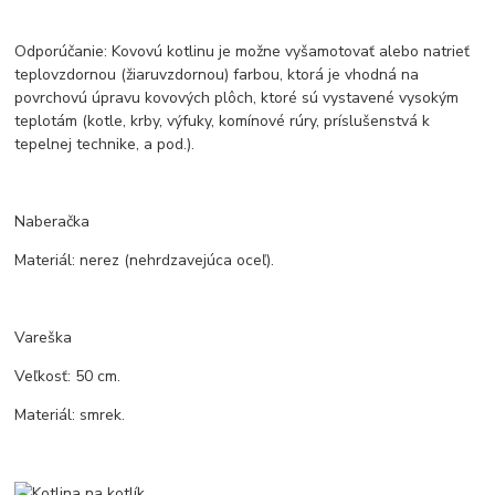
Odporúčanie: Kovovú kotlinu je možne vyšamotovať alebo natrieť
teplovzdornou (žiaruvzdornou) farbou, ktorá je vhodná na
povrchovú úpravu kovových plôch, ktoré sú vystavené vysokým
teplotám (kotle, krby, výfuky, komínové rúry, príslušenstvá k
tepelnej technike, a pod.).
Naberačka
Materiál: nerez (nehrdzavejúca oceľ).
Vareška
Veľkosť: 50 cm.
Materiál: smrek.