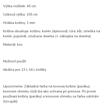
Výška nožičiek: 45 cm.
Celková výška: 155 cm.
Hrúbka kotliny: 1 mm.
Kotlina obsahuje: kotlinu, komín (dymovod): rúra, kĺb, strieška na
komín, popolník, otváracie dvierka (+ záklopka na dvierka).
Materiál: kov.
Možnosť použiť:
Ideálna pre 13 L-16 L kotlíky.
Upozornenie: Základná farba na kovovej kotline (paráku),
kovovom ohnisku slúži iba ako ochrana pri prenose. Pri prvom
používaní kotliny (paráku) a kovovom ohnisku sa farba odstráni
(tzv.spáli)