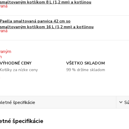
smaltovaným kotlíkom 8 L (1,2 mm) a kotlinou
Paella smaltovaná panvica 42 cm so
smaltovaným kotlíkom 16 L (1,2 mm) a kotlinou
VÝHODNÉ CENY
VŠETKO SKLADOM
Kotlíky za nízke ceny
99 % držíme skladom
etné špecifikácie
Sú
tné špecifikácie