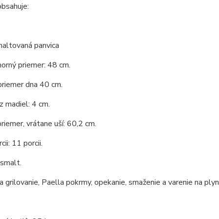
obsahuje:
maltovaná panvica
horný priemer: 48 cm.
priemer dna 40 cm.
 madiel: 4 cm.
riemer, vrátane uší: 60,2 cm.
ii: 11 porcii.
 smalt.
 grilovanie, Paella pokrmy, opekanie, smaženie a varenie na ply