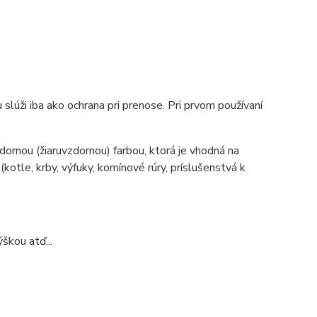
slúži iba ako ochrana pri prenose. Pri prvom používaní
ornou (žiaruvzdornou) farbou, ktorá je vhodná na
tle, krby, výfuky, komínové rúry, príslušenstvá k
škou atď...