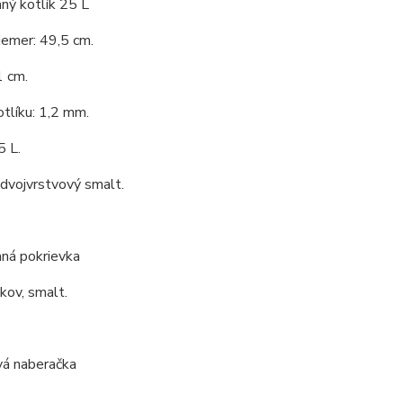
ný kotlík 25 L
iemer: 49,5 cm.
1 cm.
tlíku: 1,2 mm.
5 L.
 dvojvrstvový smalt.
ná pokrievka
 kov, smalt.
vá naberačka