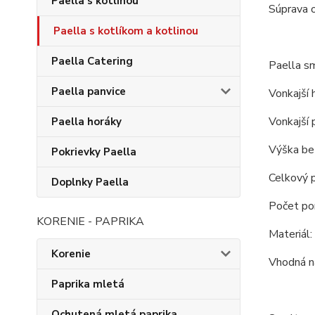
Paella s kotlinou
Súprava 
Paella s kotlíkom a kotlinou
Paella Catering
Paella s
Paella panvice
Vonkajší 
Vonkajší 
Paella horáky
Výška bez
Pokrievky Paella
Celkový p
Doplnky Paella
Počet porc
KORENIE - PAPRIKA
Materiál:
Korenie
Vhodná na
Paprika mletá
Ochutená mletá paprika