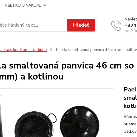
VŠETKO O NÁKUPE
Neviet
Hľadať
+421
od 8:0
aella s kotlíkom a kotlinou
Paella smaltovaná panvica 46 cm so smaltova
la smaltovaná panvica 46 cm so
 mm) a kotlinou
Pael
smal
kotl
Súprav
prieme
Celkový