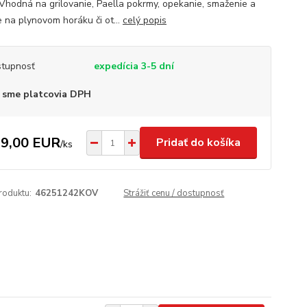
 Vhodná na grilovanie, Paella pokrmy, opekanie, smaženie a
e na plynovom horáku či ot...
celý popis
tupnosť
expedícia 3-5 dní
 sme platcovia DPH
9,00 EUR
Pridať do košíka
/
ks
roduktu:
46251242KOV
Strážiť cenu / dostupnosť