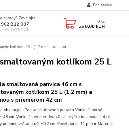
Prihlásenie
e si rady? Zavolajte.
0
ks
 902 212 007
za
0,00 EUR
0 - do 16:00 hod
ným kotlíkom 25 L (1,2 mm) a kotlinou
 smaltovaným kotlíkom 25 L
la smaltovaná panvica 46 cm s
tovaným kotlíkom 25 L (1,2 mm) a
inou s priemerom 42 cm
a obsahuje: Paella smaltovaná panvica Vonkajší horný
r: 48 cm. Vonkajší priemer dna 40 cm. Výška bez madiel: 4 cm.
 priemer, vrátane uší: 60,2 cm. Počet porcii: 11 porcii. Materiál: