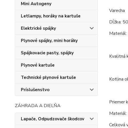
Mini Autogeny
Varecha
Letlampy, horáky na kartuše
Dĺžka: 5
Elektrické spájky
Materiál:
Plynové spájky, mini horáky
Spájkovacie pasty, spájky
Kvalitná 
Plynové kartuše
Technické plynové kartuše
Kotlina o
Príslušenstvo
Priemer k
ZÁHRADA A DIELŇA
Materiál:
Lapače, Odpudzovače škodcov
Celková 