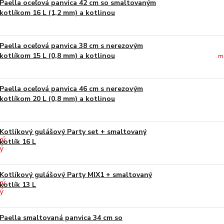
Paella oceľová panvica 42 cm so smaltovaným
kotlíkom 16 L (1,2 mm) a kotlinou
Paella oceľová panvica 38 cm s nerezovým
kotlíkom 15 L (0,8 mm) a kotlinou
m
Paella oceľová panvica 46 cm s nerezovým
kotlíkom 20 L (0,8 mm) a kotlinou
Kotlíkový gulášový Party set + smaltovaný
kotlík 16 L
Kotlíkový gulášový Party MIX1 + smaltovaný
kotlík 13 L
Paella smaltovaná panvica 34 cm so