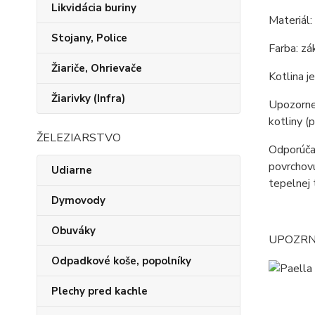
Likvidácia buriny
Materiál:
Stojany, Police
Farba: zá
Žiariče, Ohrievače
Kotlina j
Žiarivky (Infra)
Upozornen
kotliny (
ŽELEZIARSTVO
Odporúčan
povrchovú
Udiarne
tepelnej 
Dymovody
Obuváky
UPOZRNENI
Odpadkové koše, popolníky
Plechy pred kachle