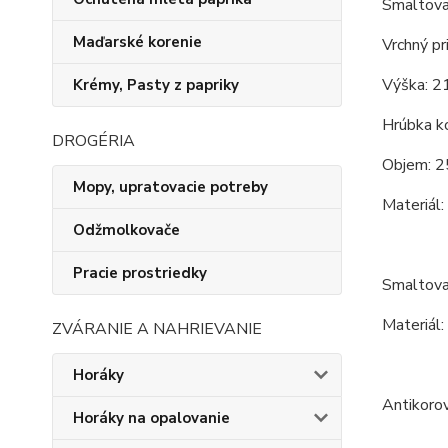
Smaltova
Maďarské korenie
Vrchný pr
Výška: 2
Krémy, Pasty z papriky
Hrúbka ko
DROGÉRIA
Objem: 2
Mopy, upratovacie potreby
Materiál:
Odžmolkovače
Pracie prostriedky
Smaltova
Materiál:
ZVÁRANIE A NAHRIEVANIE
Horáky
Antikoro
Horáky na opalovanie