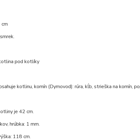
0 cm
 smrek.
kotlina pod kotlíky
bsahuje kotlinu, komín (Dymovod): rúra, kĺb, strieška na komín, po
otliny je 42 cm.
 kov, hrúbka: 1 mm.
výška: 118 cm.