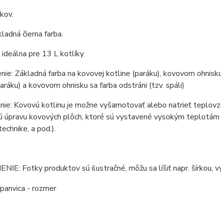
 kov.
kladná čierna farba.
e ideálna pre 13 L kotlíky.
ie: Základná farba na kovovej kotline (paráku), kovovom ohnisku 
paráku) a kovovom ohnisku sa farba odstráni (tzv. spáli)
ie: Kovovú kotlinu je možne vyšamotovať alebo natrieť teplovzd
 úpravu kovových plôch, ktoré sú vystavené vysokým teplotám (ko
technike, a pod.).
E: Fotky produktov sú ilustračné, môžu sa líšiť napr. šírkou, vý