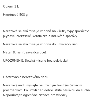
Objem: 1 L.
Hmotnosť: 500 g.
Nerezová selská misa je vhodná na všetky typy sporákov:
plynové, elektrické, keramické a indukčné sporáky.
Nerezová selská misa je vhodná do umývačky riadu.
Materiál: nehrdzavejúca oceľ.
UPOZRNENIE: Selská misa je bez pokrievky!
Ošetrovanie nerezového riadu
Nerezový riad umývajte neutrálnym tekutým čistiacim
prostriedkom. Po umytí riad dobre utrite osuškou do sucha.
Nepoužívajte agresívne čistiace prostriedky.