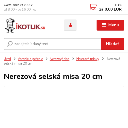
0
ks
+421 902 212 007
za
0,00 EUR
od 8:00 - do 16:00 hod
Menu
Hľadať
Úvod
Varenie a pečenie
Nerezový riad
Nerezové misky
Nerezová
selská misa 20 cm
Nerezová selská misa 20 cm