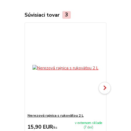
Súvisiaci tovar
3
Nerezová rajnica s rukoväťou 2 L
Nerezová raj
v externom sklade
15,90 EUR
17,50 E
(7 dní)
/
ks