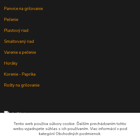
Panvice na grilovanie
Pečenie
Plastový riad
Smaltovaný riad
Varenie a pečenie
Horáky
Korenie - Paprika
Rošty na grilovanie
+421 902 212 007
od 8:00 - do 16:00 hod
Tento web používa súbory cookie. Ďalším prechádzaním tohto
webu vyjadrujete súhlas s ich používaním. Viac informácií v pod
info@kotlik.sk
kategórií Obchodných podmienok.