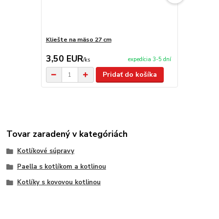
Kliešte na mäso 27 cm
Nože TRAM
3,50 EUR
29,00 E
expedícia 3-5 dní
/
ks
Pridať do košíka
Tovar zaradený v kategóriách
Kotlíkové súpravy
Paella s kotlíkom a kotlinou
Kotlíky s kovovou kotlinou