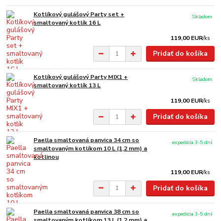
Kotlíkový gulášový Party set +
Skladom
smaltovaný kotlík 16 L
119,00 EUR
/
ks
Pridať do košíka
Kotlíkový gulášový Party MIX1 +
Skladom
smaltovaný kotlík 13 L
119,00 EUR
/
ks
Pridať do košíka
Paella smaltovaná panvica 34 cm so
expedícia 3-5 dní
smaltovaným kotlíkom 10 L (1,2 mm) a
kotlinou
119,00 EUR
/
ks
Pridať do košíka
Paella smaltovaná panvica 38 cm so
expedícia 3-5 dní
smaltovaným kotlíkom 13 L (1,2 mm) a