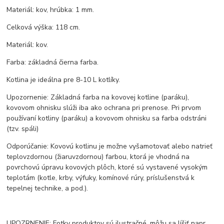
Materiál: kov, hrúbka: 1 mm.
Celková výška: 118 cm.
Materiál: kov.
Farba: základná čierna farba.
Kotlina je ideálna pre 8-10 L kotlíky.
Upozornenie: Základná farba na kovovej kotline (paráku),
kovovom ohnisku slúži iba ako ochrana pri prenose. Pri prvom
používaní kotliny (paráku) a kovovom ohnisku sa farba odstráni
(tzv. spáli)
Odporúčanie: Kovovú kotlinu je možne vyšamotovať alebo natrieť
teplovzdornou (žiaruvzdornou) farbou, ktorá je vhodná na
povrchovú úpravu kovových plôch, ktoré sú vystavené vysokým
teplotám (kotle, krby, výfuky, komínové rúry, príslušenstvá k
tepelnej technike, a pod.).
UPOZRNENIE: Fotky produktov sú ilustračné, môžu sa líšiť napr.