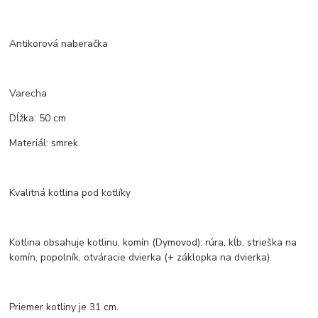
Antikorová naberačka
Varecha
Dĺžka: 50 cm
Materiál: smrek.
Kvalitná kotlina pod kotlíky
Kotlina obsahuje kotlinu, komín (Dymovod): rúra, kĺb, strieška na
komín, popolník, otváracie dvierka (+ záklopka na dvierka).
Priemer kotliny je 31 cm.