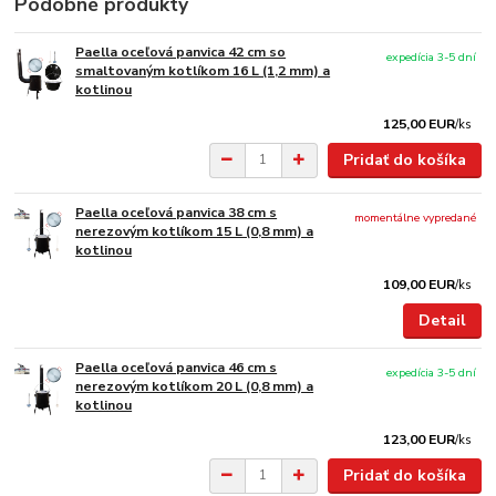
Podobné produkty
Paella oceľová panvica 42 cm so
expedícia 3-5 dní
smaltovaným kotlíkom 16 L (1,2 mm) a
kotlinou
125,00 EUR
/
ks
Pridať do košíka
Paella oceľová panvica 38 cm s
momentálne vypredané
nerezovým kotlíkom 15 L (0,8 mm) a
kotlinou
109,00 EUR
/
ks
Detail
Paella oceľová panvica 46 cm s
expedícia 3-5 dní
nerezovým kotlíkom 20 L (0,8 mm) a
kotlinou
123,00 EUR
/
ks
Pridať do košíka