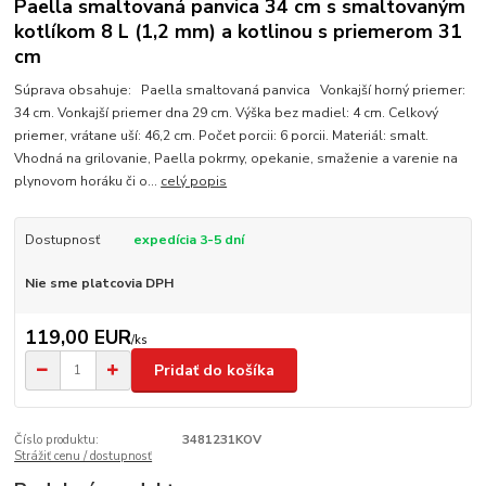
Paella smaltovaná panvica 34 cm s smaltovaným
kotlíkom 8 L (1,2 mm) a kotlinou s priemerom 31
cm
Súprava obsahuje: Paella smaltovaná panvica Vonkajší horný priemer:
34 cm. Vonkajší priemer dna 29 cm. Výška bez madiel: 4 cm. Celkový
priemer, vrátane uší: 46,2 cm. Počet porcii: 6 porcii. Materiál: smalt.
Vhodná na grilovanie, Paella pokrmy, opekanie, smaženie a varenie na
plynovom horáku či o...
celý popis
Dostupnosť
expedícia 3-5 dní
Nie sme platcovia DPH
119,00 EUR
/
ks
Pridať do košíka
Číslo produktu:
3481231KOV
Strážiť cenu / dostupnosť