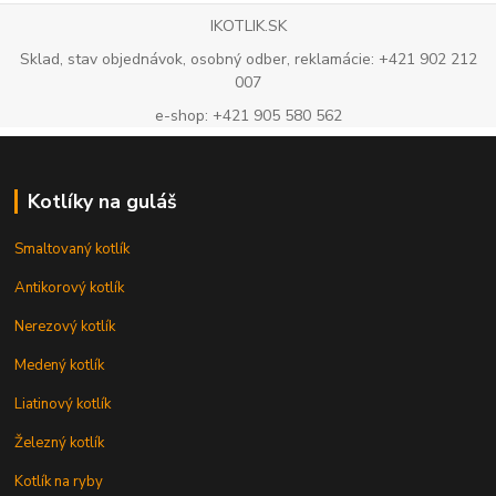
IKOTLIK.SK
Sklad, stav objednávok, osobný odber, reklamácie: +421 902 212
007
e-shop: +421 905 580 562
Kotlíky na guláš
Smaltovaný kotlík
Antikorový kotlík
Nerezový kotlík
Medený kotlík
Liatinový kotlík
Železný kotlík
Kotlík na ryby